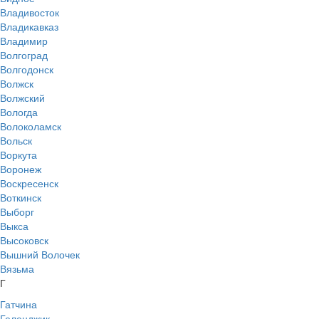
Владивосток
Владикавказ
Владимир
Волгоград
Волгодонск
Волжск
Волжский
Вологда
Волоколамск
Вольск
Воркута
Воронеж
Воскресенск
Воткинск
Выборг
Выкса
Высоковск
Вышний Волочек
Вязьма
Г
Гатчина
Геленджик