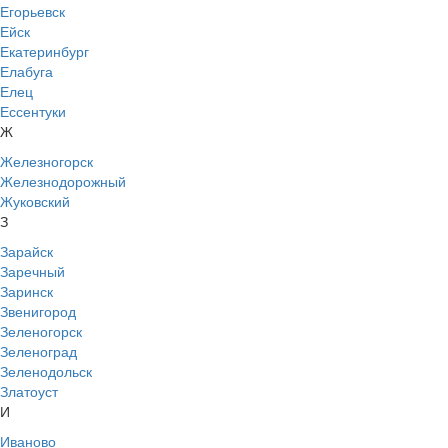
Егорьевск
Ейск
Екатеринбург
Елабуга
Елец
Ессентуки
Ж
Железногорск
Железнодорожный
Жуковский
З
Зарайск
Заречный
Заринск
Звенигород
Зеленогорск
Зеленоград
Зеленодольск
Златоуст
И
Иваново