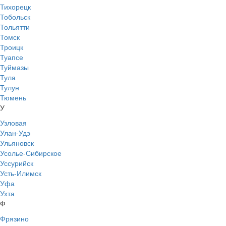
Тихорецк
Тобольск
Тольятти
Томск
Троицк
Туапсе
Туймазы
Тула
Тулун
Тюмень
У
Узловая
Улан-Удэ
Ульяновск
Усолье-Сибирское
Уссурийск
Усть-Илимск
Уфа
Ухта
Ф
Фрязино