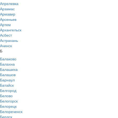
Апрелевка
Арзамас
Армавир
Арсеньев
Артем
Архангельск
Асбест
Астрахань
Ачинск
Б
Балаково
Балахна
Балашиха
Балашов
Барнаул
Батайск
Белгород
Белово
Белогорск
Белорецк
Белореченск
Бердск