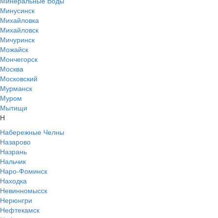
Минеральные Воды
Минусинск
Михайловка
Михайловск
Мичуринск
Можайск
Мончегорск
Москва
Московский
Мурманск
Муром
Мытищи
Н
Набережные Челны
Назарово
Назрань
Нальчик
Наро-Фоминск
Находка
Невинномысск
Нерюнгри
Нефтекамск