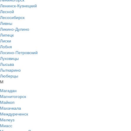
Ленинск-Кузнецкий
Лесной
Лесосибирск
Ливны
Ликино-Дулино
Липецк
Лиски
Лобня
Лосино-Петровский
Луховицы
Лысьва
Лыткарино
Люберцы
М
Магадан
Магнитогорск
Майкоп
Махачкала
Междуреченск
Мелеуз
Миасс