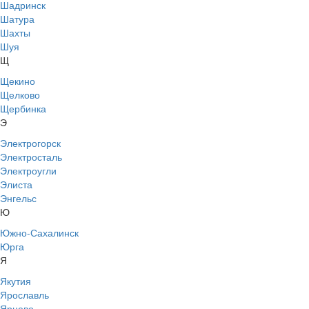
Шадринск
Шатура
Шахты
Шуя
Щ
Щекино
Щелково
Щербинка
Э
Электрогорск
Электросталь
Электроугли
Элиста
Энгельс
Ю
Южно-Сахалинск
Юрга
Я
Якутия
Ярославль
Ярцево