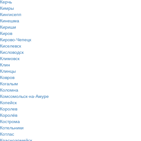
Керчь
Кимры
Кингисепп
Кинешма
Кириши
Киров
Кирово-Чепецк
Киселевск
Кисловодск
Климовск
Клин
Клинцы
Ковров
Когалым
Коломна
Комсомольск-на-Амуре
Копейск
Королев
Королёв
Кострома
Котельники
Котлас
Красноармейск