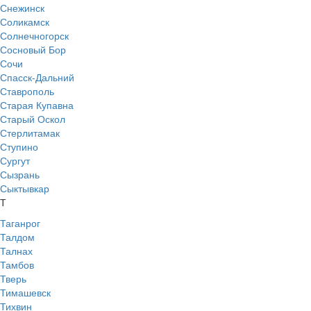
Снежинск
Соликамск
Солнечногорск
Сосновый Бор
Сочи
Спасск-Дальний
Ставрополь
Старая Купавна
Старый Оскол
Стерлитамак
Ступино
Сургут
Сызрань
Сыктывкар
Т
Таганрог
Талдом
Талнах
Тамбов
Тверь
Тимашевск
Тихвин