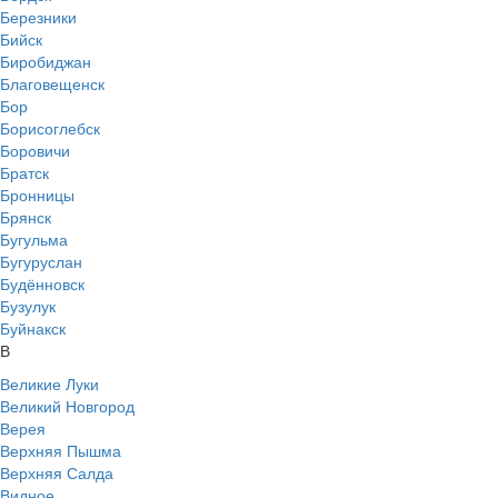
Березники
Бийск
Биробиджан
Благовещенск
Бор
Борисоглебск
Боровичи
Братск
Бронницы
Брянск
Бугульма
Бугуруслан
Будённовск
Бузулук
Буйнакск
В
Великие Луки
Великий Новгород
Верея
Верхняя Пышма
Верхняя Салда
Видное