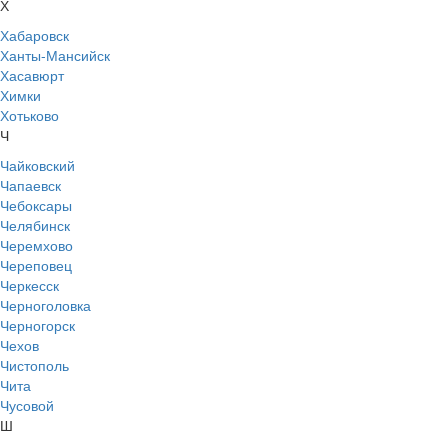
Х
Хабаровск
Ханты-Мансийск
Хасавюрт
Химки
Хотьково
Ч
Чайковский
Чапаевск
Чебоксары
Челябинск
Черемхово
Череповец
Черкесск
Черноголовка
Черногорск
Чехов
Чистополь
Чита
Чусовой
Ш