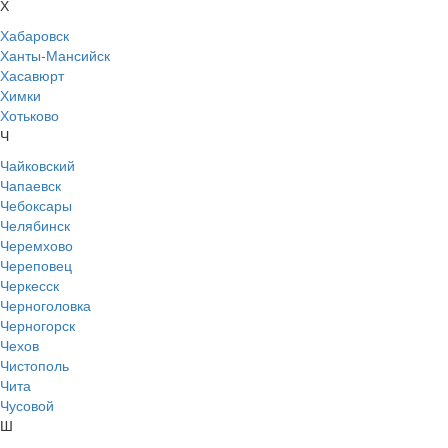
Х
Хабаровск
Ханты-Мансийск
Хасавюрт
Химки
Хотьково
Ч
Чайковский
Чапаевск
Чебоксары
Челябинск
Черемхово
Череповец
Черкесск
Черноголовка
Черногорск
Чехов
Чистополь
Чита
Чусовой
Ш