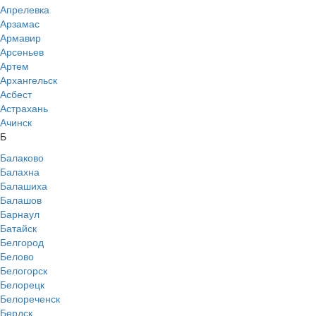
Апрелевка
Арзамас
Армавир
Арсеньев
Артем
Архангельск
Асбест
Астрахань
Ачинск
Б
Балаково
Балахна
Балашиха
Балашов
Барнаул
Батайск
Белгород
Белово
Белогорск
Белорецк
Белореченск
Бердск