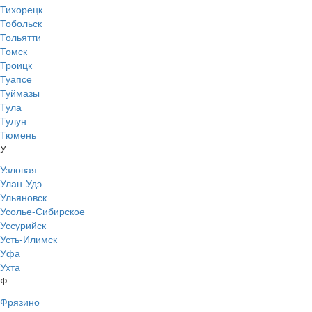
Тихорецк
Тобольск
Тольятти
Томск
Троицк
Туапсе
Туймазы
Тула
Тулун
Тюмень
У
Узловая
Улан-Удэ
Ульяновск
Усолье-Сибирское
Уссурийск
Усть-Илимск
Уфа
Ухта
Ф
Фрязино