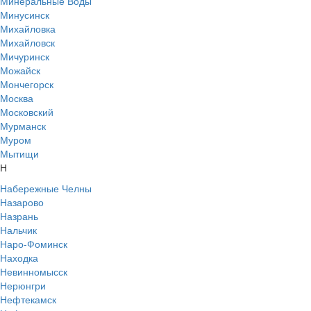
Минеральные Воды
Минусинск
Михайловка
Михайловск
Мичуринск
Можайск
Мончегорск
Москва
Московский
Мурманск
Муром
Мытищи
Н
Набережные Челны
Назарово
Назрань
Нальчик
Наро-Фоминск
Находка
Невинномысск
Нерюнгри
Нефтекамск