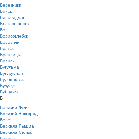
Березники
Бийск
Биробиджан
Благовещенск
Бор
Борисоглебск
Боровичи
Братск
Бронницы
Брянск
Бугульма
Бугуруслан
Будённовск
Бузулук
Буйнакск
В
Великие Луки
Великий Новгород
Верея
Верхняя Пышма
Верхняя Салда
Видное