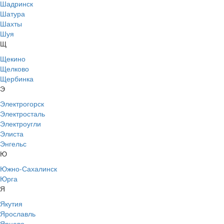
Шадринск
Шатура
Шахты
Шуя
Щ
Щекино
Щелково
Щербинка
Э
Электрогорск
Электросталь
Электроугли
Элиста
Энгельс
Ю
Южно-Сахалинск
Юрга
Я
Якутия
Ярославль
Ярцево