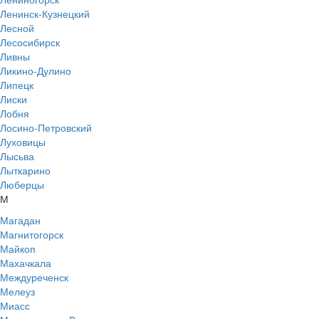
Ленинск-Кузнецкий
Лесной
Лесосибирск
Ливны
Ликино-Дулино
Липецк
Лиски
Лобня
Лосино-Петровский
Луховицы
Лысьва
Лыткарино
Люберцы
М
Магадан
Магнитогорск
Майкоп
Махачкала
Междуреченск
Мелеуз
Миасс