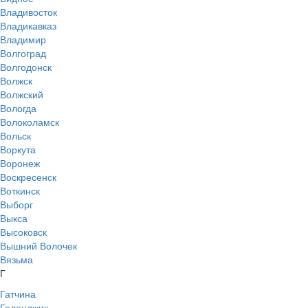
Владивосток
Владикавказ
Владимир
Волгоград
Волгодонск
Волжск
Волжский
Вологда
Волоколамск
Вольск
Воркута
Воронеж
Воскресенск
Воткинск
Выборг
Выкса
Высоковск
Вышний Волочек
Вязьма
Г
Гатчина
Геленджик