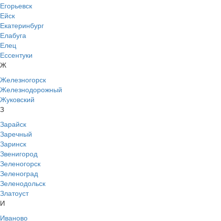
Егорьевск
Ейск
Екатеринбург
Елабуга
Елец
Ессентуки
Ж
Железногорск
Железнодорожный
Жуковский
З
Зарайск
Заречный
Заринск
Звенигород
Зеленогорск
Зеленоград
Зеленодольск
Златоуст
И
Иваново