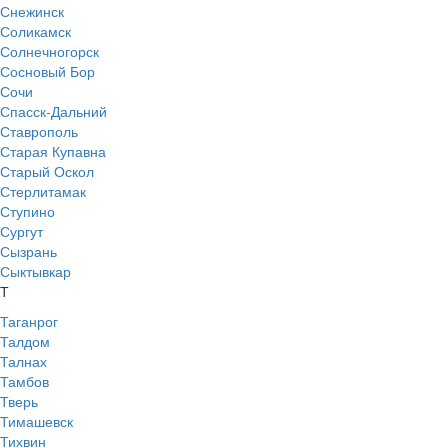
Снежинск
Соликамск
Солнечногорск
Сосновый Бор
Сочи
Спасск-Дальний
Ставрополь
Старая Купавна
Старый Оскол
Стерлитамак
Ступино
Сургут
Сызрань
Сыктывкар
Т
Таганрог
Талдом
Талнах
Тамбов
Тверь
Тимашевск
Тихвин