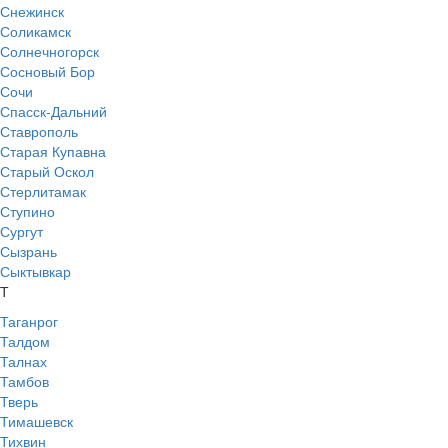
Снежинск
Соликамск
Солнечногорск
Сосновый Бор
Сочи
Спасск-Дальний
Ставрополь
Старая Купавна
Старый Оскол
Стерлитамак
Ступино
Сургут
Сызрань
Сыктывкар
Т
Таганрог
Талдом
Талнах
Тамбов
Тверь
Тимашевск
Тихвин