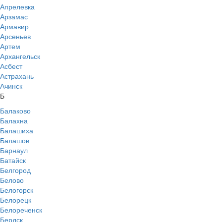
Апрелевка
Арзамас
Армавир
Арсеньев
Артем
Архангельск
Асбест
Астрахань
Ачинск
Б
Балаково
Балахна
Балашиха
Балашов
Барнаул
Батайск
Белгород
Белово
Белогорск
Белорецк
Белореченск
Бердск