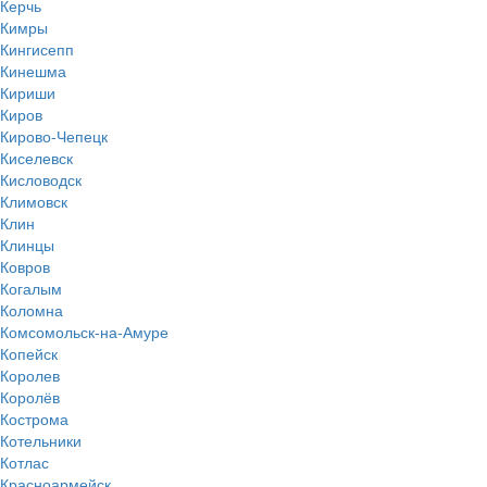
Керчь
Кимры
Кингисепп
Кинешма
Кириши
Киров
Кирово-Чепецк
Киселевск
Кисловодск
Климовск
Клин
Клинцы
Ковров
Когалым
Коломна
Комсомольск-на-Амуре
Копейск
Королев
Королёв
Кострома
Котельники
Котлас
Красноармейск