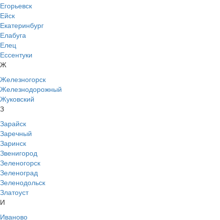
Егорьевск
Ейск
Екатеринбург
Елабуга
Елец
Ессентуки
Ж
Железногорск
Железнодорожный
Жуковский
З
Зарайск
Заречный
Заринск
Звенигород
Зеленогорск
Зеленоград
Зеленодольск
Златоуст
И
Иваново