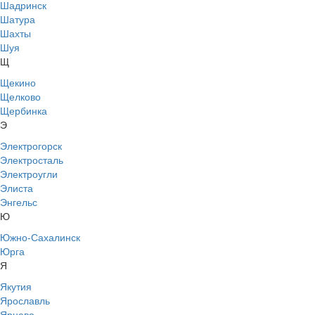
Шадринск
Шатура
Шахты
Шуя
Щ
Щекино
Щелково
Щербинка
Э
Электрогорск
Электросталь
Электроугли
Элиста
Энгельс
Ю
Южно-Сахалинск
Юрга
Я
Якутия
Ярославль
Ярцево