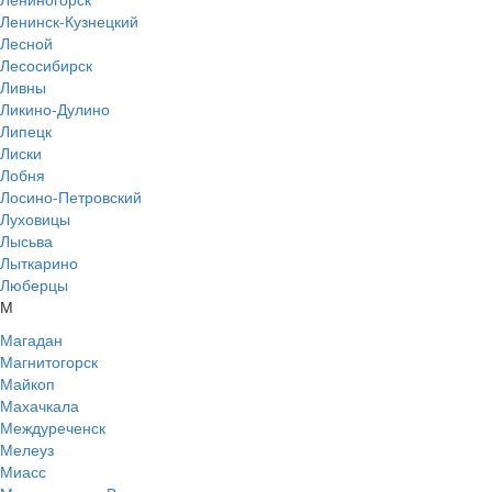
Ленинск-Кузнецкий
Лесной
Лесосибирск
Ливны
Ликино-Дулино
Липецк
Лиски
Лобня
Лосино-Петровский
Луховицы
Лысьва
Лыткарино
Люберцы
М
Магадан
Магнитогорск
Майкоп
Махачкала
Междуреченск
Мелеуз
Миасс