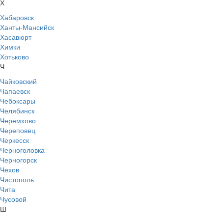
Х
Хабаровск
Ханты-Мансийск
Хасавюрт
Химки
Хотьково
Ч
Чайковский
Чапаевск
Чебоксары
Челябинск
Черемхово
Череповец
Черкесск
Черноголовка
Черногорск
Чехов
Чистополь
Чита
Чусовой
Ш