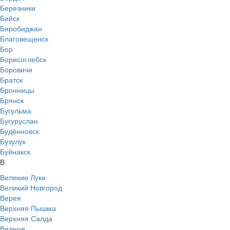
Березники
Бийск
Биробиджан
Благовещенск
Бор
Борисоглебск
Боровичи
Братск
Бронницы
Брянск
Бугульма
Бугуруслан
Будённовск
Бузулук
Буйнакск
В
Великие Луки
Великий Новгород
Верея
Верхняя Пышма
Верхняя Салда
Видное