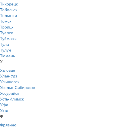
Тихорецк
Тобольск
Тольятти
Томск
Троицк
Туапсе
Туймазы
Тула
Тулун
Тюмень
У
Узловая
Улан-Удэ
Ульяновск
Усолье-Сибирское
Уссурийск
Усть-Илимск
Уфа
Ухта
Ф
Фрязино