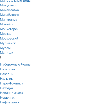
Минеральные Воды
Минусинск
Михайловка
Михайловск
Мичуринск
Можайск
Мончегорск
Москва
Московский
Мурманск
Муром
Мытищи
Н
Набережные Челны
Назарово
Назрань
Нальчик
Наро-Фоминск
Находка
Невинномысск
Нерюнгри
Нефтекамск