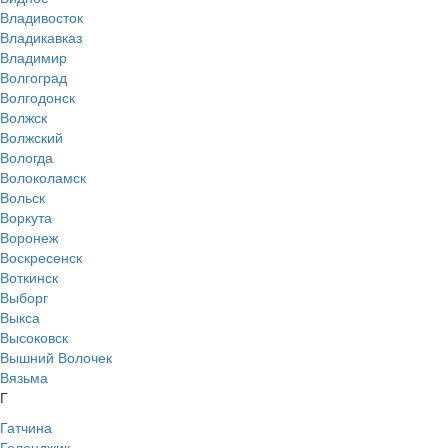
Владивосток
Владикавказ
Владимир
Волгоград
Волгодонск
Волжск
Волжский
Вологда
Волоколамск
Вольск
Воркута
Воронеж
Воскресенск
Воткинск
Выборг
Выкса
Высоковск
Вышний Волочек
Вязьма
Г
Гатчина
Геленджик