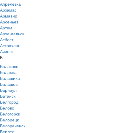
Апрелевка
Арзамас
Армавир
Арсеньев
Артем
Архангельск
Асбест
Астрахань
Ачинск
Б
Балаково
Балахна
Балашиха
Балашов
Барнаул
Батайск
Белгород
Белово
Белогорск
Белорецк
Белореченск
Бердск