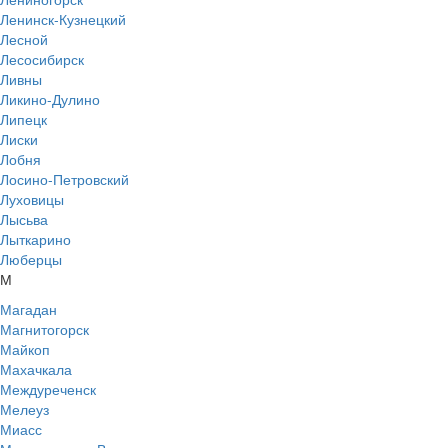
Ленинск-Кузнецкий
Лесной
Лесосибирск
Ливны
Ликино-Дулино
Липецк
Лиски
Лобня
Лосино-Петровский
Луховицы
Лысьва
Лыткарино
Люберцы
М
Магадан
Магнитогорск
Майкоп
Махачкала
Междуреченск
Мелеуз
Миасс