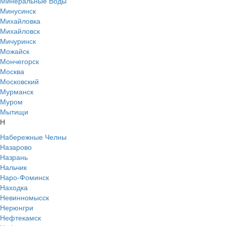
Минеральные Воды
Минусинск
Михайловка
Михайловск
Мичуринск
Можайск
Мончегорск
Москва
Московский
Мурманск
Муром
Мытищи
Н
Набережные Челны
Назарово
Назрань
Нальчик
Наро-Фоминск
Находка
Невинномысск
Нерюнгри
Нефтекамск