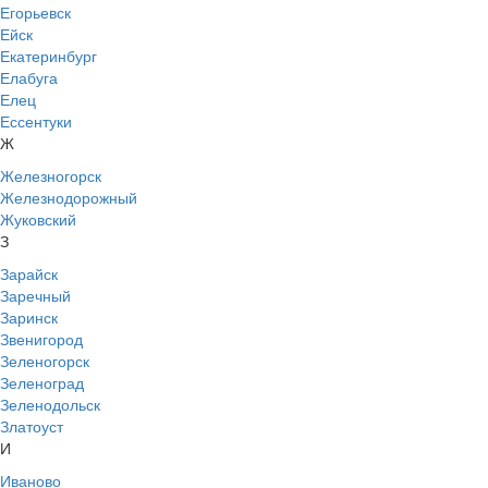
Егорьевск
Ейск
Екатеринбург
Елабуга
Елец
Ессентуки
Ж
Железногорск
Железнодорожный
Жуковский
З
Зарайск
Заречный
Заринск
Звенигород
Зеленогорск
Зеленоград
Зеленодольск
Златоуст
И
Иваново