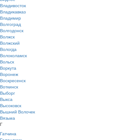
Владивосток
Владикавказ
Владимир
Волгоград
Волгодонск
Волжск
Волжский
Вологда
Волоколамск
Вольск
Воркута
Воронеж
Воскресенск
Воткинск
Выборг
Выкса
Высоковск
Вышний Волочек
Вязьма
Г
Гатчина
Геленджик