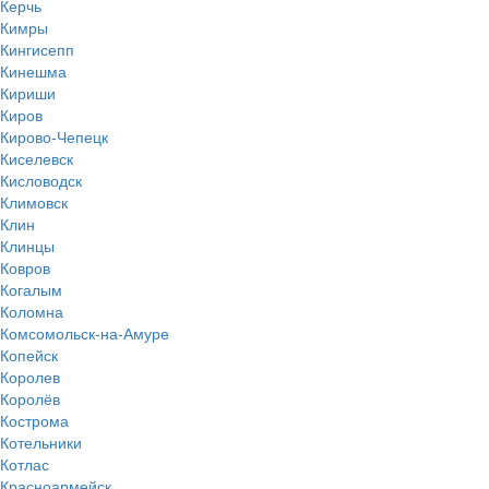
Керчь
Кимры
Кингисепп
Кинешма
Кириши
Киров
Кирово-Чепецк
Киселевск
Кисловодск
Климовск
Клин
Клинцы
Ковров
Когалым
Коломна
Комсомольск-на-Амуре
Копейск
Королев
Королёв
Кострома
Котельники
Котлас
Красноармейск