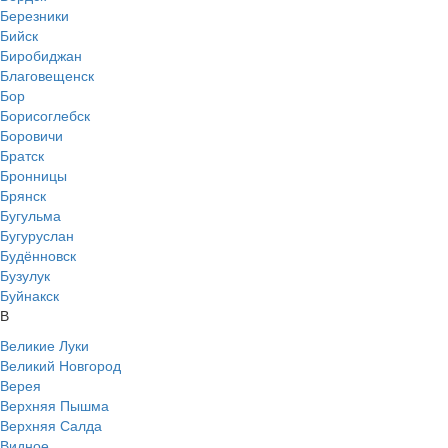
Березники
Бийск
Биробиджан
Благовещенск
Бор
Борисоглебск
Боровичи
Братск
Бронницы
Брянск
Бугульма
Бугуруслан
Будённовск
Бузулук
Буйнакск
В
Великие Луки
Великий Новгород
Верея
Верхняя Пышма
Верхняя Салда
Видное