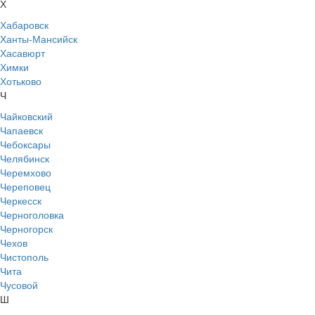
Х
Хабаровск
Ханты-Мансийск
Хасавюрт
Химки
Хотьково
Ч
Чайковский
Чапаевск
Чебоксары
Челябинск
Черемхово
Череповец
Черкесск
Черноголовка
Черногорск
Чехов
Чистополь
Чита
Чусовой
Ш