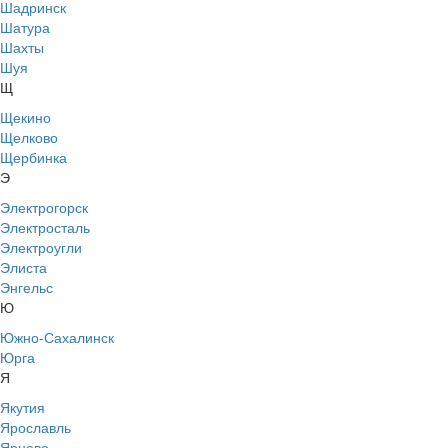
Шадринск
Шатура
Шахты
Шуя
Щ
Щекино
Щелково
Щербинка
Э
Электрогорск
Электросталь
Электроугли
Элиста
Энгельс
Ю
Южно-Сахалинск
Юрга
Я
Якутия
Ярославль
Ярцево