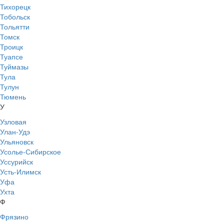
Тихорецк
Тобольск
Тольятти
Томск
Троицк
Туапсе
Туймазы
Тула
Тулун
Тюмень
У
Узловая
Улан-Удэ
Ульяновск
Усолье-Сибирское
Уссурийск
Усть-Илимск
Уфа
Ухта
Ф
Фрязино