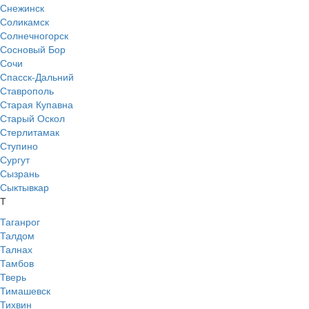
Снежинск
Соликамск
Солнечногорск
Сосновый Бор
Сочи
Спасск-Дальний
Ставрополь
Старая Купавна
Старый Оскол
Стерлитамак
Ступино
Сургут
Сызрань
Сыктывкар
Т
Таганрог
Талдом
Талнах
Тамбов
Тверь
Тимашевск
Тихвин