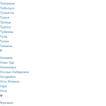
Тихорецк
Тобольск
Тольятти
Томск
Троицк
Туапсе
Туймазы
Тула
Тулун
Тюмень
У
Узловая
Улан-Удэ
Ульяновск
Усолье-Сибирское
Уссурийск
Усть-Илимск
Уфа
Ухта
Ф
Фрязино