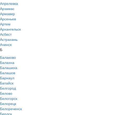
Апрелевка
Арзамас
Армавир
Арсеньев
Артем
Архангельск
Асбест
Астрахань
Ачинск
Б
Балаково
Балахна
Балашиха
Балашов
Барнаул
Батайск
Белгород
Белово
Белогорск
Белорецк
Белореченск
Бердск