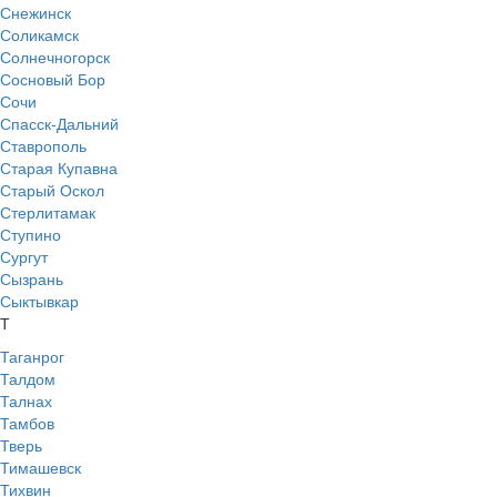
Снежинск
Соликамск
Солнечногорск
Сосновый Бор
Сочи
Спасск-Дальний
Ставрополь
Старая Купавна
Старый Оскол
Стерлитамак
Ступино
Сургут
Сызрань
Сыктывкар
Т
Таганрог
Талдом
Талнах
Тамбов
Тверь
Тимашевск
Тихвин