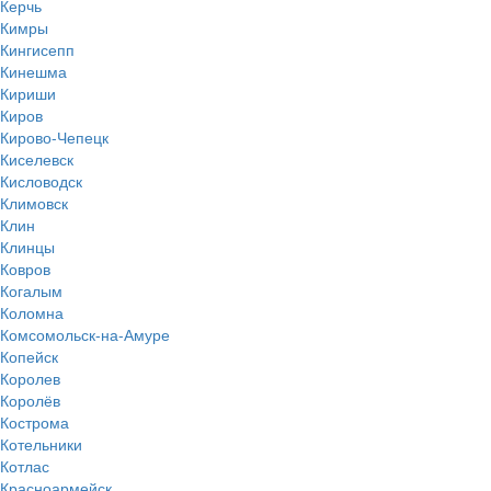
Керчь
Кимры
Кингисепп
Кинешма
Кириши
Киров
Кирово-Чепецк
Киселевск
Кисловодск
Климовск
Клин
Клинцы
Ковров
Когалым
Коломна
Комсомольск-на-Амуре
Копейск
Королев
Королёв
Кострома
Котельники
Котлас
Красноармейск