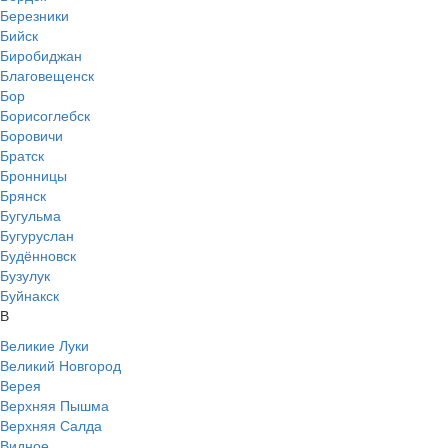
Березники
Бийск
Биробиджан
Благовещенск
Бор
Борисоглебск
Боровичи
Братск
Бронницы
Брянск
Бугульма
Бугуруслан
Будённовск
Бузулук
Буйнакск
В
Великие Луки
Великий Новгород
Верея
Верхняя Пышма
Верхняя Салда
Видное