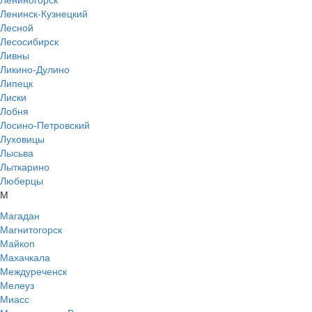
Ленинск-Кузнецкий
Лесной
Лесосибирск
Ливны
Ликино-Дулино
Липецк
Лиски
Лобня
Лосино-Петровский
Луховицы
Лысьва
Лыткарино
Люберцы
М
Магадан
Магнитогорск
Майкоп
Махачкала
Междуреченск
Мелеуз
Миасс