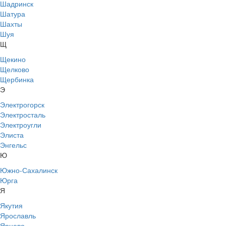
Шадринск
Шатура
Шахты
Шуя
Щ
Щекино
Щелково
Щербинка
Э
Электрогорск
Электросталь
Электроугли
Элиста
Энгельс
Ю
Южно-Сахалинск
Юрга
Я
Якутия
Ярославль
Ярцево