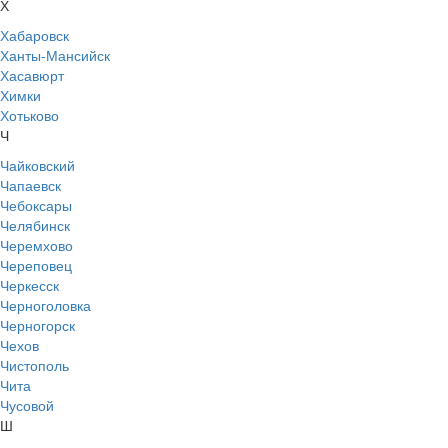
Х
Хабаровск
Ханты-Мансийск
Хасавюрт
Химки
Хотьково
Ч
Чайковский
Чапаевск
Чебоксары
Челябинск
Черемхово
Череповец
Черкесск
Черноголовка
Черногорск
Чехов
Чистополь
Чита
Чусовой
Ш