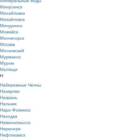
Минеральные Воды
Минусинск
Михайловка
Михайловск
Мичуринск
Можайск
Мончегорск
Москва
Московский
Мурманск
Муром
Мытищи
Н
Набережные Челны
Назарово
Назрань
Нальчик
Наро-Фоминск
Находка
Невинномысск
Нерюнгри
Нефтекамск