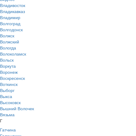
Владивосток
Владикавказ
Владимир
Волгоград
Волгодонск
Волжск
Волжский
Вологда
Волоколамск
Вольск
Воркута
Воронеж
Воскресенск
Воткинск
Выборг
Выкса
Высоковск
Вышний Волочек
Вязьма
Г
Гатчина
Геленджик