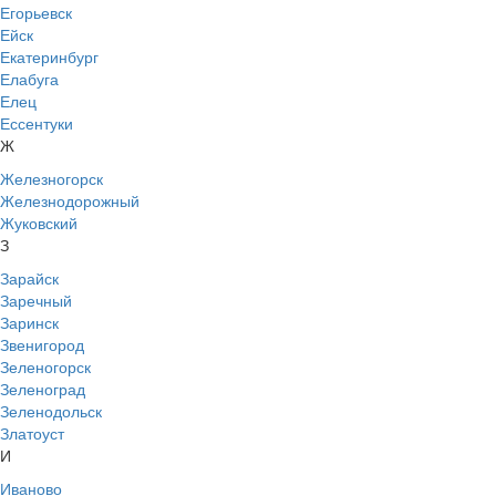
Егорьевск
Ейск
Екатеринбург
Елабуга
Елец
Ессентуки
Ж
Железногорск
Железнодорожный
Жуковский
З
Зарайск
Заречный
Заринск
Звенигород
Зеленогорск
Зеленоград
Зеленодольск
Златоуст
И
Иваново