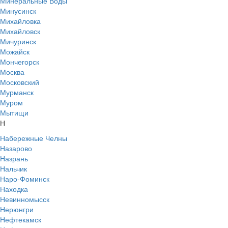
Минеральные Воды
Минусинск
Михайловка
Михайловск
Мичуринск
Можайск
Мончегорск
Москва
Московский
Мурманск
Муром
Мытищи
Н
Набережные Челны
Назарово
Назрань
Нальчик
Наро-Фоминск
Находка
Невинномысск
Нерюнгри
Нефтекамск