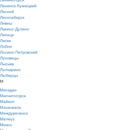
Ленинск-Кузнецкий
Лесной
Лесосибирск
Ливны
Ликино-Дулино
Липецк
Лиски
Лобня
Лосино-Петровский
Луховицы
Лысьва
Лыткарино
Люберцы
М
Магадан
Магнитогорск
Майкоп
Махачкала
Междуреченск
Мелеуз
Миасс