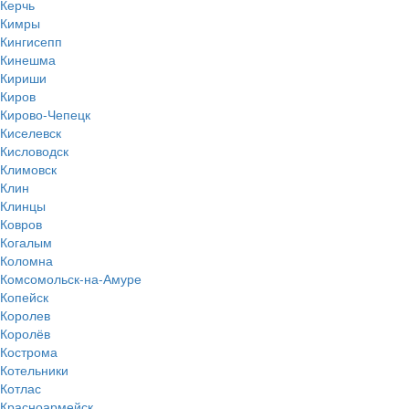
Керчь
Кимры
Кингисепп
Кинешма
Кириши
Киров
Кирово-Чепецк
Киселевск
Кисловодск
Климовск
Клин
Клинцы
Ковров
Когалым
Коломна
Комсомольск-на-Амуре
Копейск
Королев
Королёв
Кострома
Котельники
Котлас
Красноармейск