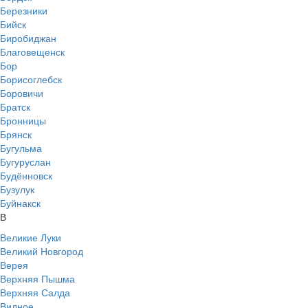
Березники
Бийск
Биробиджан
Благовещенск
Бор
Борисоглебск
Боровичи
Братск
Бронницы
Брянск
Бугульма
Бугуруслан
Будённовск
Бузулук
Буйнакск
В
Великие Луки
Великий Новгород
Верея
Верхняя Пышма
Верхняя Салда
Видное