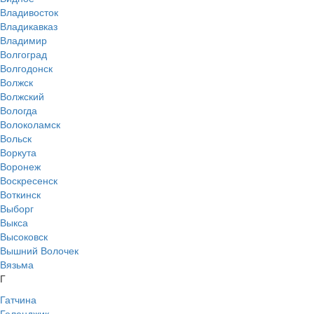
Владивосток
Владикавказ
Владимир
Волгоград
Волгодонск
Волжск
Волжский
Вологда
Волоколамск
Вольск
Воркута
Воронеж
Воскресенск
Воткинск
Выборг
Выкса
Высоковск
Вышний Волочек
Вязьма
Г
Гатчина
Геленджик