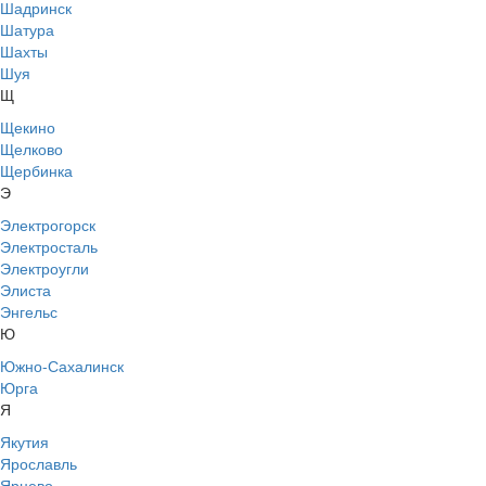
Шадринск
Шатура
Шахты
Шуя
Щ
Щекино
Щелково
Щербинка
Э
Электрогорск
Электросталь
Электроугли
Элиста
Энгельс
Ю
Южно-Сахалинск
Юрга
Я
Якутия
Ярославль
Ярцево