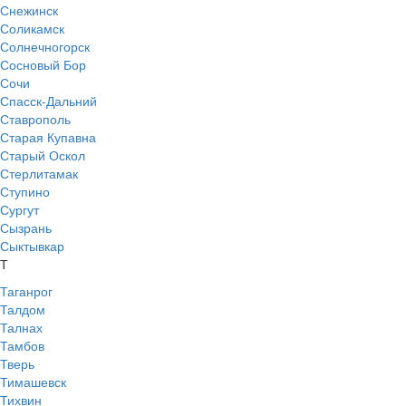
Снежинск
Соликамск
Солнечногорск
Сосновый Бор
Сочи
Спасск-Дальний
Ставрополь
Старая Купавна
Старый Оскол
Стерлитамак
Ступино
Сургут
Сызрань
Сыктывкар
Т
Таганрог
Талдом
Талнах
Тамбов
Тверь
Тимашевск
Тихвин