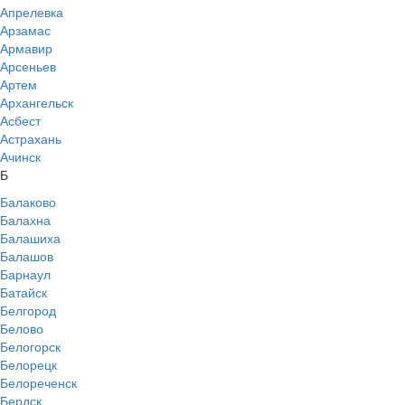
Апрелевка
Арзамас
Армавир
Арсеньев
Артем
Архангельск
Асбест
Астрахань
Ачинск
Б
Балаково
Балахна
Балашиха
Балашов
Барнаул
Батайск
Белгород
Белово
Белогорск
Белорецк
Белореченск
Бердск