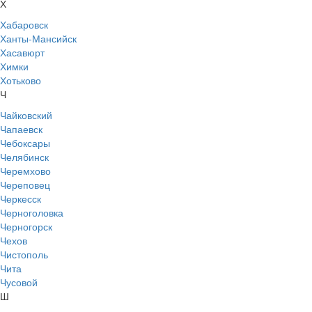
Х
Хабаровск
Ханты-Мансийск
Хасавюрт
Химки
Хотьково
Ч
Чайковский
Чапаевск
Чебоксары
Челябинск
Черемхово
Череповец
Черкесск
Черноголовка
Черногорск
Чехов
Чистополь
Чита
Чусовой
Ш