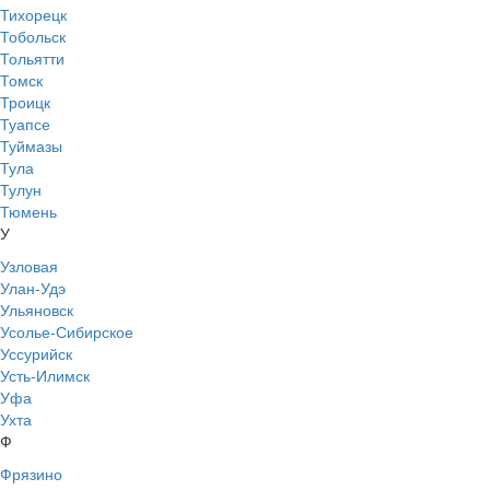
Тихорецк
Тобольск
Тольятти
Томск
Троицк
Туапсе
Туймазы
Тула
Тулун
Тюмень
У
Узловая
Улан-Удэ
Ульяновск
Усолье-Сибирское
Уссурийск
Усть-Илимск
Уфа
Ухта
Ф
Фрязино