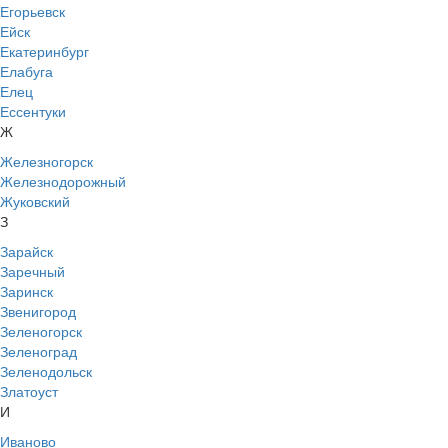
Егорьевск
Ейск
Екатеринбург
Елабуга
Елец
Ессентуки
Ж
Железногорск
Железнодорожный
Жуковский
З
Зарайск
Заречный
Заринск
Звенигород
Зеленогорск
Зеленоград
Зеленодольск
Златоуст
И
Иваново