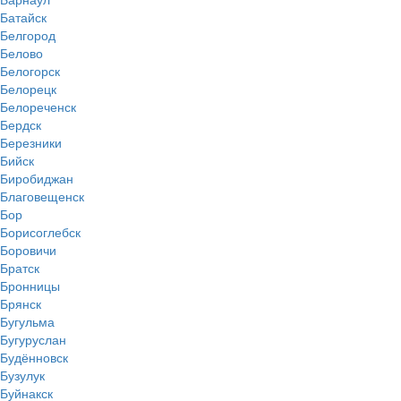
Батайск
Белгород
Белово
Белогорск
Белорецк
Белореченск
Бердск
Березники
Бийск
Биробиджан
Благовещенск
Бор
Борисоглебск
Боровичи
Братск
Бронницы
Брянск
Бугульма
Бугуруслан
Будённовск
Бузулук
Буйнакск