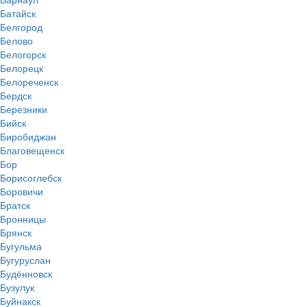
Батайск
Белгород
Белово
Белогорск
Белорецк
Белореченск
Бердск
Березники
Бийск
Биробиджан
Благовещенск
Бор
Борисоглебск
Боровичи
Братск
Бронницы
Брянск
Бугульма
Бугуруслан
Будённовск
Бузулук
Буйнакск