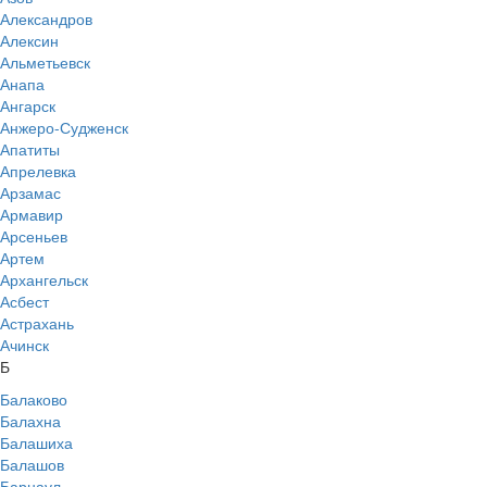
Александров
Алексин
Альметьевск
Анапа
Ангарск
Анжеро-Судженск
Апатиты
Апрелевка
Арзамас
Армавир
Арсеньев
Артем
Архангельск
Асбест
Астрахань
Ачинск
Б
Балаково
Балахна
Балашиха
Балашов
Барнаул