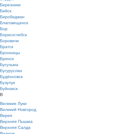
Березники
Бийск
Биробиджан
Благовещенск
Бор
Борисоглебск
Боровичи
Братск
Бронницы
Брянск
Бугульма
Бугуруслан
Будённовск
Бузулук
Буйнакск
В
Великие Луки
Великий Новгород
Верея
Верхняя Пышма
Верхняя Салда
Видное