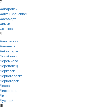
Х
Хабаровск
Ханты-Мансийск
Хасавюрт
Химки
Хотьково
Ч
Чайковский
Чапаевск
Чебоксары
Челябинск
Черемхово
Череповец
Черкесск
Черноголовка
Черногорск
Чехов
Чистополь
Чита
Чусовой
Ш