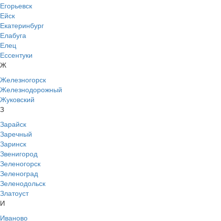
Егорьевск
Ейск
Екатеринбург
Елабуга
Елец
Ессентуки
Ж
Железногорск
Железнодорожный
Жуковский
З
Зарайск
Заречный
Заринск
Звенигород
Зеленогорск
Зеленоград
Зеленодольск
Златоуст
И
Иваново