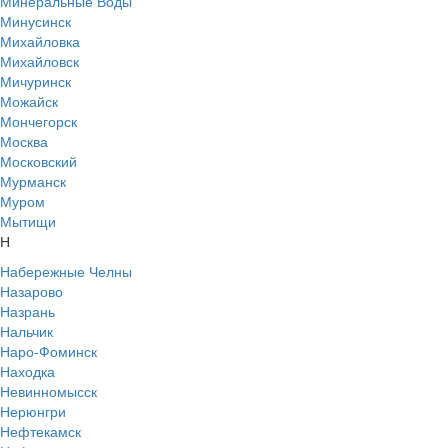
Минеральные Воды
Минусинск
Михайловка
Михайловск
Мичуринск
Можайск
Мончегорск
Москва
Московский
Мурманск
Муром
Мытищи
Н
Набережные Челны
Назарово
Назрань
Нальчик
Наро-Фоминск
Находка
Невинномысск
Нерюнгри
Нефтекамск