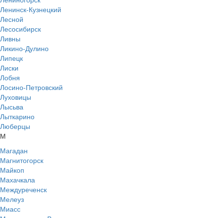
Ленинск-Кузнецкий
Лесной
Лесосибирск
Ливны
Ликино-Дулино
Липецк
Лиски
Лобня
Лосино-Петровский
Луховицы
Лысьва
Лыткарино
Люберцы
М
Магадан
Магнитогорск
Майкоп
Махачкала
Междуреченск
Мелеуз
Миасс