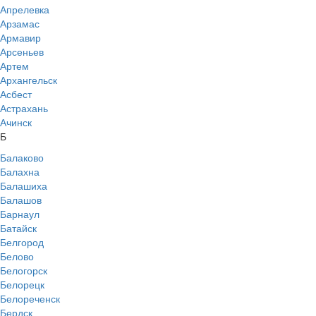
Апрелевка
Арзамас
Армавир
Арсеньев
Артем
Архангельск
Асбест
Астрахань
Ачинск
Б
Балаково
Балахна
Балашиха
Балашов
Барнаул
Батайск
Белгород
Белово
Белогорск
Белорецк
Белореченск
Бердск