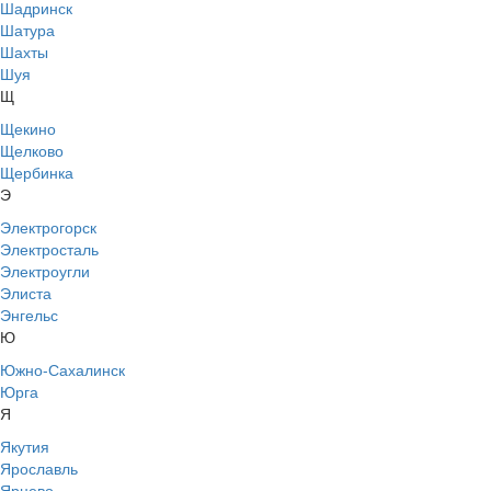
Шадринск
Шатура
Шахты
Шуя
Щ
Щекино
Щелково
Щербинка
Э
Электрогорск
Электросталь
Электроугли
Элиста
Энгельс
Ю
Южно-Сахалинск
Юрга
Я
Якутия
Ярославль
Ярцево