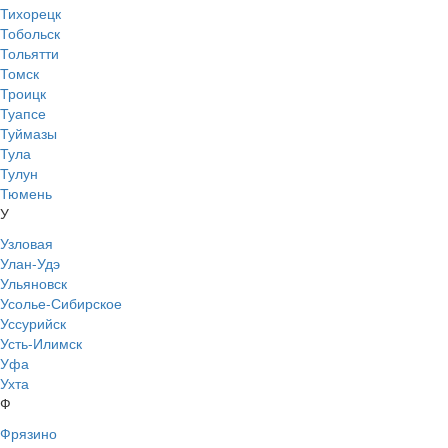
Тихорецк
Тобольск
Тольятти
Томск
Троицк
Туапсе
Туймазы
Тула
Тулун
Тюмень
У
Узловая
Улан-Удэ
Ульяновск
Усолье-Сибирское
Уссурийск
Усть-Илимск
Уфа
Ухта
Ф
Фрязино