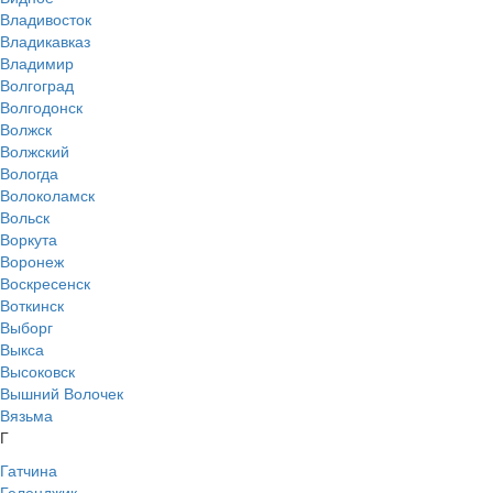
Владивосток
Владикавказ
Владимир
Волгоград
Волгодонск
Волжск
Волжский
Вологда
Волоколамск
Вольск
Воркута
Воронеж
Воскресенск
Воткинск
Выборг
Выкса
Высоковск
Вышний Волочек
Вязьма
Г
Гатчина
Геленджик