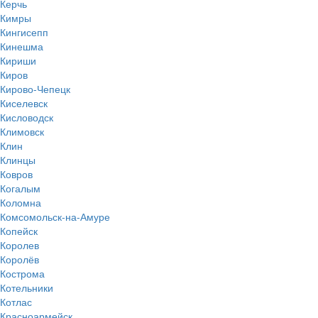
Керчь
Кимры
Кингисепп
Кинешма
Кириши
Киров
Кирово-Чепецк
Киселевск
Кисловодск
Климовск
Клин
Клинцы
Ковров
Когалым
Коломна
Комсомольск-на-Амуре
Копейск
Королев
Королёв
Кострома
Котельники
Котлас
Красноармейск