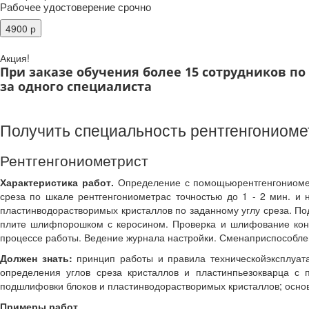
Рабочее удостоверение срочно
Акция!
При заказе обучения более 15 сотрудников п
за одного специалиста
Получить специальность рентгенгониоме
Рентгенгониометрист
Характеристика работ.
Определение с помощьюрентгенгониометр
среза по шкале рентгенгониометрас точностью до 1 - 2 мин. и
пластинводорастворимых кристаллов по заданному углу среза. П
плите шлифпорошком с керосином. Проверка и шлифование конт
процессе работы. Ведение журнала настройки. Сменаприспособлен
Должен знать:
принцип работы и правила техническойэксплуата
определения углов среза кристаллов и пластинпьезокварца с 
подшлифовки блоков и пластинводорастворимых кристаллов; осно
Примеры работ