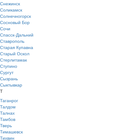
Снежинск
Соликамск
Солнечногорск
Сосновый Бор
Сочи
Спасск-Дальний
Ставрополь
Старая Купавна
Старый Оскол
Стерлитамак
Ступино
Сургут
Сызрань
Сыктывкар
Т
Таганрог
Талдом
Талнах
Тамбов
Тверь
Тимашевск
Тихвин