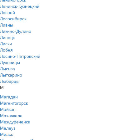
Ленинск-Кузнецкий
Лесной
Лесосибирск
Ливны
Ликино-Дулино
Липецк
Лиски
Лобня
Лосино-Петровский
Луховицы
Лысьва
Лыткарино
Люберцы
М
Магадан
Магнитогорск
Майкоп
Махачкала
Междуреченск
Мелеуз
Миасс