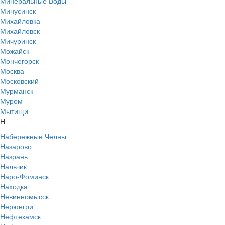
Минеральные Воды
Минусинск
Михайловка
Михайловск
Мичуринск
Можайск
Мончегорск
Москва
Московский
Мурманск
Муром
Мытищи
Н
Набережные Челны
Назарово
Назрань
Нальчик
Наро-Фоминск
Находка
Невинномысск
Нерюнгри
Нефтекамск