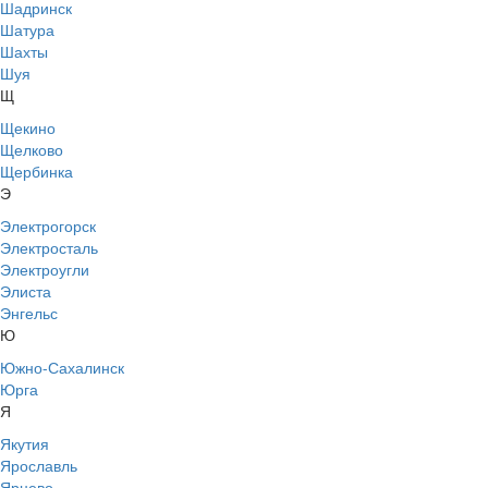
Шадринск
Шатура
Шахты
Шуя
Щ
Щекино
Щелково
Щербинка
Э
Электрогорск
Электросталь
Электроугли
Элиста
Энгельс
Ю
Южно-Сахалинск
Юрга
Я
Якутия
Ярославль
Ярцево