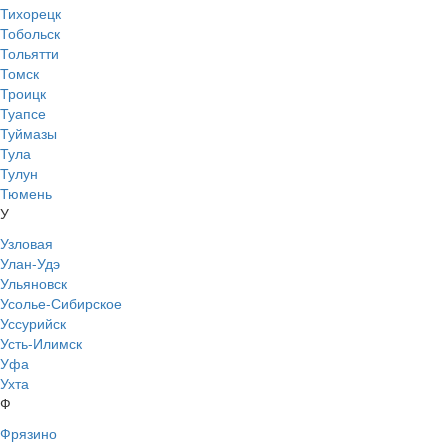
Тихорецк
Тобольск
Тольятти
Томск
Троицк
Туапсе
Туймазы
Тула
Тулун
Тюмень
У
Узловая
Улан-Удэ
Ульяновск
Усолье-Сибирское
Уссурийск
Усть-Илимск
Уфа
Ухта
Ф
Фрязино