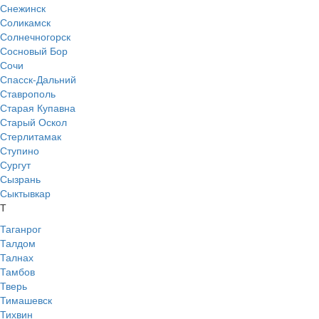
Снежинск
Соликамск
Солнечногорск
Сосновый Бор
Сочи
Спасск-Дальний
Ставрополь
Старая Купавна
Старый Оскол
Стерлитамак
Ступино
Сургут
Сызрань
Сыктывкар
Т
Таганрог
Талдом
Талнах
Тамбов
Тверь
Тимашевск
Тихвин