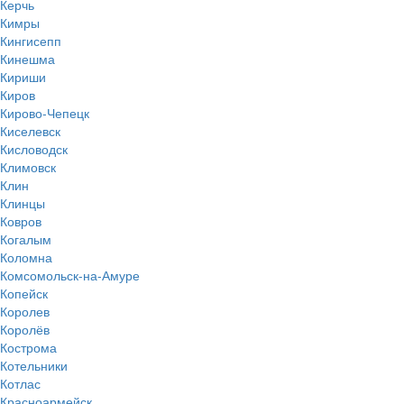
Керчь
Кимры
Кингисепп
Кинешма
Кириши
Киров
Кирово-Чепецк
Киселевск
Кисловодск
Климовск
Клин
Клинцы
Ковров
Когалым
Коломна
Комсомольск-на-Амуре
Копейск
Королев
Королёв
Кострома
Котельники
Котлас
Красноармейск