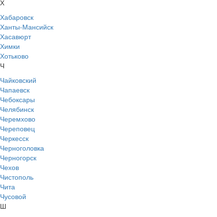
Х
Хабаровск
Ханты-Мансийск
Хасавюрт
Химки
Хотьково
Ч
Чайковский
Чапаевск
Чебоксары
Челябинск
Черемхово
Череповец
Черкесск
Черноголовка
Черногорск
Чехов
Чистополь
Чита
Чусовой
Ш