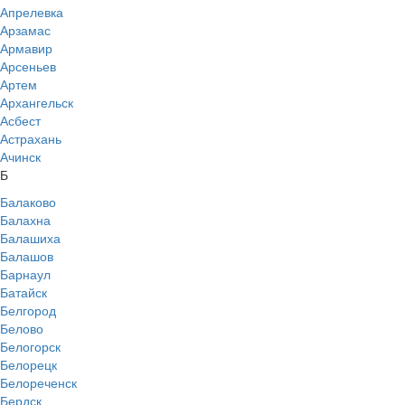
Апрелевка
Арзамас
Армавир
Арсеньев
Артем
Архангельск
Асбест
Астрахань
Ачинск
Б
Балаково
Балахна
Балашиха
Балашов
Барнаул
Батайск
Белгород
Белово
Белогорск
Белорецк
Белореченск
Бердск