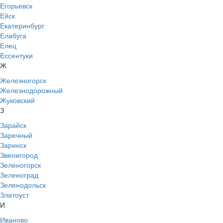
Егорьевск
Ейск
Екатеринбург
Елабуга
Елец
Ессентуки
Ж
Железногорск
Железнодорожный
Жуковский
З
Зарайск
Заречный
Заринск
Звенигород
Зеленогорск
Зеленоград
Зеленодольск
Златоуст
И
Иваново