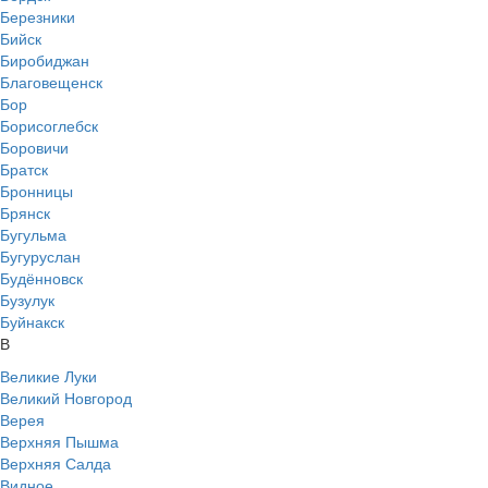
Березники
Бийск
Биробиджан
Благовещенск
Бор
Борисоглебск
Боровичи
Братск
Бронницы
Брянск
Бугульма
Бугуруслан
Будённовск
Бузулук
Буйнакск
В
Великие Луки
Великий Новгород
Верея
Верхняя Пышма
Верхняя Салда
Видное