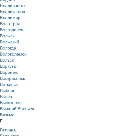
Владивосток
Владикавказ
Владимир
Волгоград
Волгодонск
Волжск
Волжский
Вологда
Волоколамск
Вольск
Воркута
Воронеж
Воскресенск
Воткинск
Выборг
Выкса
Высоковск
Вышний Волочек
Вязьма
Г
Гатчина
Геленджик