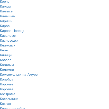
Керчь
Кимры
Кингисепп
Кинешма
Кириши
Киров
Кирово-Чепецк
Киселевск
Кисловодск
Климовск
Клин
Клинцы
Ковров
Когалым
Коломна
Комсомольск-на-Амуре
Копейск
Королев
Королёв
Кострома
Котельники
Котлас
Красноармейск