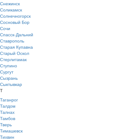
Снежинск
Соликамск
Солнечногорск
Сосновый Бор
Сочи
Спасск-Дальний
Ставрополь
Старая Купавна
Старый Оскол
Стерлитамак
Ступино
Сургут
Сызрань
Сыктывкар
Т
Таганрог
Талдом
Талнах
Тамбов
Тверь
Тимашевск
Тихвин