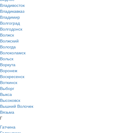
Владивосток
Владикавказ
Владимир
Волгоград
Волгодонск
Волжск
Волжский
Вологда
Волоколамск
Вольск
Воркута
Воронеж
Воскресенск
Воткинск
Выборг
Выкса
Высоковск
Вышний Волочек
Вязьма
Г
Гатчина
Геленджик