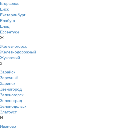
Егорьевск
Ейск
Екатеринбург
Елабуга
Елец
Ессентуки
Ж
Железногорск
Железнодорожный
Жуковский
З
Зарайск
Заречный
Заринск
Звенигород
Зеленогорск
Зеленоград
Зеленодольск
Златоуст
И
Иваново