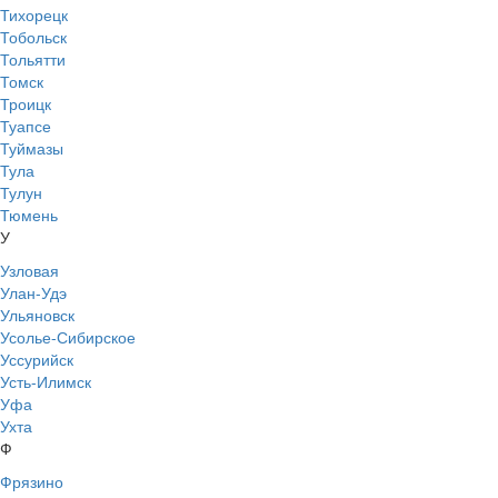
Тихорецк
Тобольск
Тольятти
Томск
Троицк
Туапсе
Туймазы
Тула
Тулун
Тюмень
У
Узловая
Улан-Удэ
Ульяновск
Усолье-Сибирское
Уссурийск
Усть-Илимск
Уфа
Ухта
Ф
Фрязино