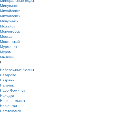
Минеральные Воды
Минусинск
Михайловка
Михайловск
Мичуринск
Можайск
Мончегорск
Москва
Московский
Мурманск
Муром
Мытищи
Н
Набережные Челны
Назарово
Назрань
Нальчик
Наро-Фоминск
Находка
Невинномысск
Нерюнгри
Нефтекамск