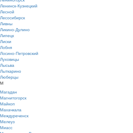
Ленинск-Кузнецкий
Лесной
Лесосибирск
Ливны
Ликино-Дулино
Липецк
Лиски
Лобня
Лосино-Петровский
Луховицы
Лысьва
Лыткарино
Люберцы
М
Магадан
Магнитогорск
Майкоп
Махачкала
Междуреченск
Мелеуз
Миасс