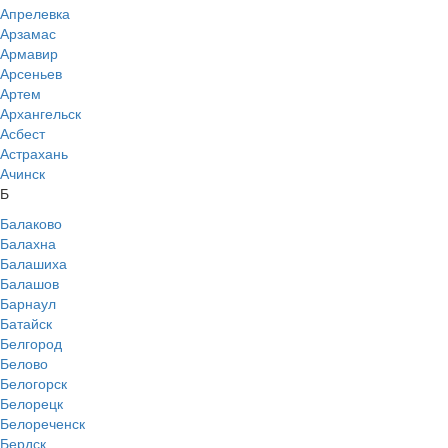
Апрелевка
Арзамас
Армавир
Арсеньев
Артем
Архангельск
Асбест
Астрахань
Ачинск
Б
Балаково
Балахна
Балашиха
Балашов
Барнаул
Батайск
Белгород
Белово
Белогорск
Белорецк
Белореченск
Бердск