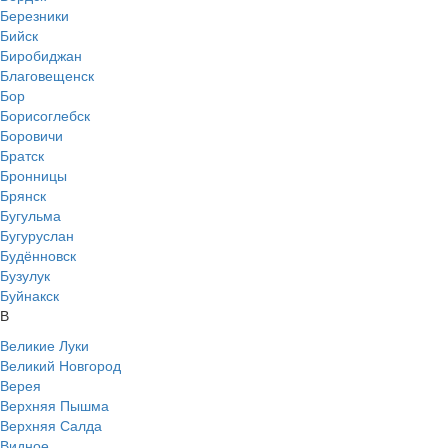
Березники
Бийск
Биробиджан
Благовещенск
Бор
Борисоглебск
Боровичи
Братск
Бронницы
Брянск
Бугульма
Бугуруслан
Будённовск
Бузулук
Буйнакск
В
Великие Луки
Великий Новгород
Верея
Верхняя Пышма
Верхняя Салда
Видное