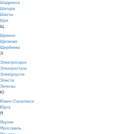
Шадринск
Шатура
Шахты
Шуя
Щ
Щекино
Щелково
Щербинка
Э
Электрогорск
Электросталь
Электроугли
Элиста
Энгельс
Ю
Южно-Сахалинск
Юрга
Я
Якутия
Ярославль
Ярцево