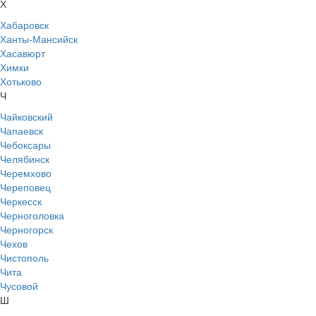
Х
Хабаровск
Ханты-Мансийск
Хасавюрт
Химки
Хотьково
Ч
Чайковский
Чапаевск
Чебоксары
Челябинск
Черемхово
Череповец
Черкесск
Черноголовка
Черногорск
Чехов
Чистополь
Чита
Чусовой
Ш