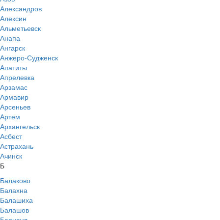
Александров
Алексин
Альметьевск
Анапа
Ангарск
Анжеро-Судженск
Апатиты
Апрелевка
Арзамас
Армавир
Арсеньев
Артем
Архангельск
Асбест
Астрахань
Ачинск
Б
Балаково
Балахна
Балашиха
Балашов
Барнаул