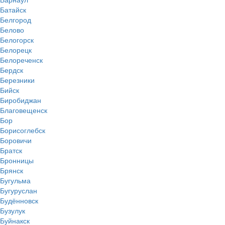
Батайск
Белгород
Белово
Белогорск
Белорецк
Белореченск
Бердск
Березники
Бийск
Биробиджан
Благовещенск
Бор
Борисоглебск
Боровичи
Братск
Бронницы
Брянск
Бугульма
Бугуруслан
Будённовск
Бузулук
Буйнакск