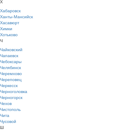
Х
Хабаровск
Ханты-Мансийск
Хасавюрт
Химки
Хотьково
Ч
Чайковский
Чапаевск
Чебоксары
Челябинск
Черемхово
Череповец
Черкесск
Черноголовка
Черногорск
Чехов
Чистополь
Чита
Чусовой
Ш