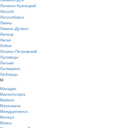
Ленинск-Кузнецкий
Лесной
Лесосибирск
Ливны
Ликино-Дулино
Липецк
Лиски
Лобня
Лосино-Петровский
Луховицы
Лысьва
Лыткарино
Люберцы
М
Магадан
Магнитогорск
Майкоп
Махачкала
Междуреченск
Мелеуз
Миасс