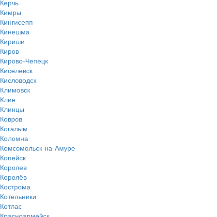
Керчь
Кимры
Кингисепп
Кинешма
Кириши
Киров
Кирово-Чепецк
Киселевск
Кисловодск
Климовск
Клин
Клинцы
Ковров
Когалым
Коломна
Комсомольск-на-Амуре
Копейск
Королев
Королёв
Кострома
Котельники
Котлас
Красноармейск