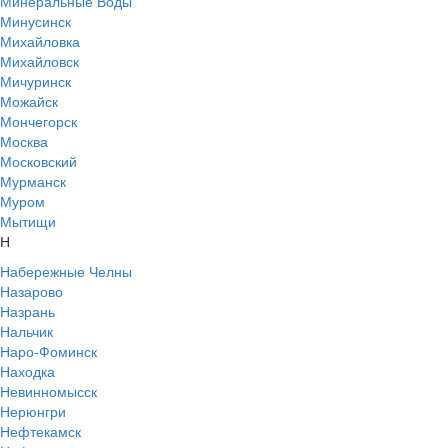
Минеральные Воды
Минусинск
Михайловка
Михайловск
Мичуринск
Можайск
Мончегорск
Москва
Московский
Мурманск
Муром
Мытищи
Н
Набережные Челны
Назарово
Назрань
Нальчик
Наро-Фоминск
Находка
Невинномысск
Нерюнгри
Нефтекамск