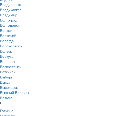
Владивосток
Владикавказ
Владимир
Волгоград
Волгодонск
Волжск
Волжский
Вологда
Волоколамск
Вольск
Воркута
Воронеж
Воскресенск
Воткинск
Выборг
Выкса
Высоковск
Вышний Волочек
Вязьма
Г
Гатчина
Геленджик