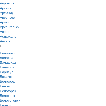
Апрелевка
Арзамас
Армавир
Арсеньев
Артем
Архангельск
Асбест
Астрахань
Ачинск
Б
Балаково
Балахна
Балашиха
Балашов
Барнаул
Батайск
Белгород
Белово
Белогорск
Белорецк
Белореченск
Бердск