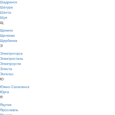
Шадринск
Шатура
Шахты
Шуя
Щ
Щекино
Щелково
Щербинка
Э
Электрогорск
Электросталь
Электроугли
Элиста
Энгельс
Ю
Южно-Сахалинск
Юрга
Я
Якутия
Ярославль
Ярцево