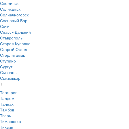
Снежинск
Соликамск
Солнечногорск
Сосновый Бор
Сочи
Спасск-Дальний
Ставрополь
Старая Купавна
Старый Оскол
Стерлитамак
Ступино
Сургут
Сызрань
Сыктывкар
Т
Таганрог
Талдом
Талнах
Тамбов
Тверь
Тимашевск
Тихвин