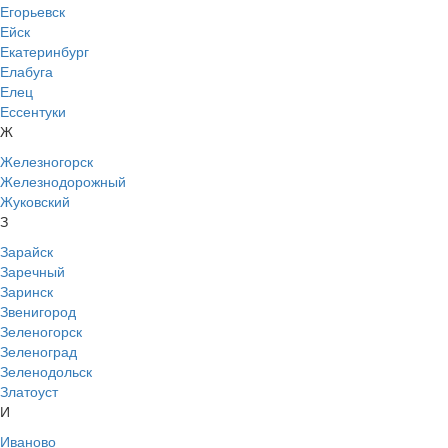
Егорьевск
Ейск
Екатеринбург
Елабуга
Елец
Ессентуки
Ж
Железногорск
Железнодорожный
Жуковский
З
Зарайск
Заречный
Заринск
Звенигород
Зеленогорск
Зеленоград
Зеленодольск
Златоуст
И
Иваново