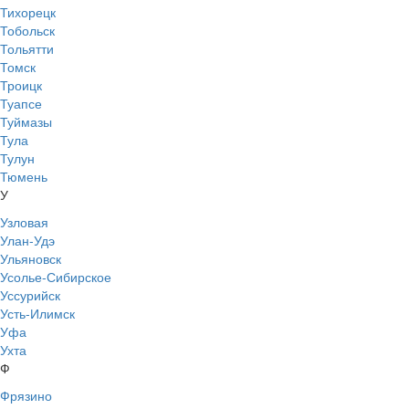
Тихорецк
Тобольск
Тольятти
Томск
Троицк
Туапсе
Туймазы
Тула
Тулун
Тюмень
У
Узловая
Улан-Удэ
Ульяновск
Усолье-Сибирское
Уссурийск
Усть-Илимск
Уфа
Ухта
Ф
Фрязино