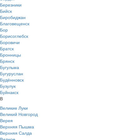
Березники
Бийск
Биробиджан
Благовещенск
Бор
Борисоглебск
Боровичи
Братск
Бронницы
Брянск
Бугульма
Бугуруслан
Будённовск
Бузулук
Буйнакск
В
Великие Луки
Великий Новгород
Верея
Верхняя Пышма
Верхняя Салда
Видное