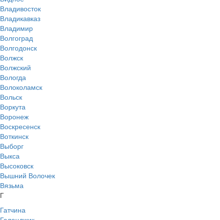
Владивосток
Владикавказ
Владимир
Волгоград
Волгодонск
Волжск
Волжский
Вологда
Волоколамск
Вольск
Воркута
Воронеж
Воскресенск
Воткинск
Выборг
Выкса
Высоковск
Вышний Волочек
Вязьма
Г
Гатчина
Геленджик