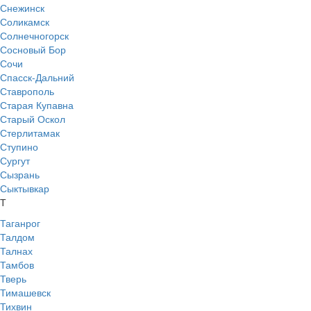
Снежинск
Соликамск
Солнечногорск
Сосновый Бор
Сочи
Спасск-Дальний
Ставрополь
Старая Купавна
Старый Оскол
Стерлитамак
Ступино
Сургут
Сызрань
Сыктывкар
Т
Таганрог
Талдом
Талнах
Тамбов
Тверь
Тимашевск
Тихвин