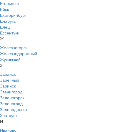
Егорьевск
Ейск
Екатеринбург
Елабуга
Елец
Ессентуки
Ж
Железногорск
Железнодорожный
Жуковский
З
Зарайск
Заречный
Заринск
Звенигород
Зеленогорск
Зеленоград
Зеленодольск
Златоуст
И
Иваново