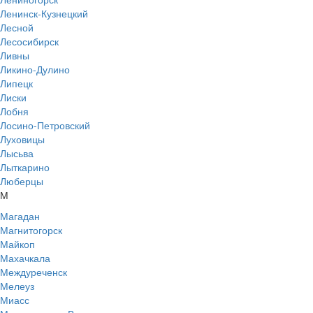
Ленинск-Кузнецкий
Лесной
Лесосибирск
Ливны
Ликино-Дулино
Липецк
Лиски
Лобня
Лосино-Петровский
Луховицы
Лысьва
Лыткарино
Люберцы
М
Магадан
Магнитогорск
Майкоп
Махачкала
Междуреченск
Мелеуз
Миасс