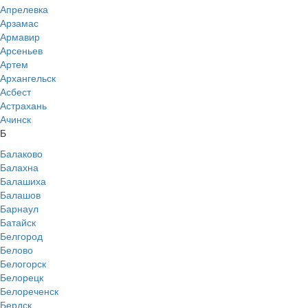
Апрелевка
Арзамас
Армавир
Арсеньев
Артем
Архангельск
Асбест
Астрахань
Ачинск
Б
Балаково
Балахна
Балашиха
Балашов
Барнаул
Батайск
Белгород
Белово
Белогорск
Белорецк
Белореченск
Бердск