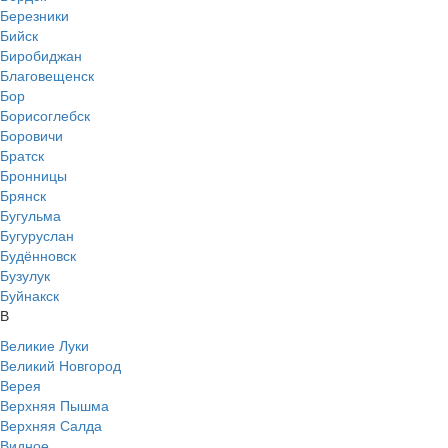
Березники
Бийск
Биробиджан
Благовещенск
Бор
Борисоглебск
Боровичи
Братск
Бронницы
Брянск
Бугульма
Бугуруслан
Будённовск
Бузулук
Буйнакск
В
Великие Луки
Великий Новгород
Верея
Верхняя Пышма
Верхняя Салда
Видное