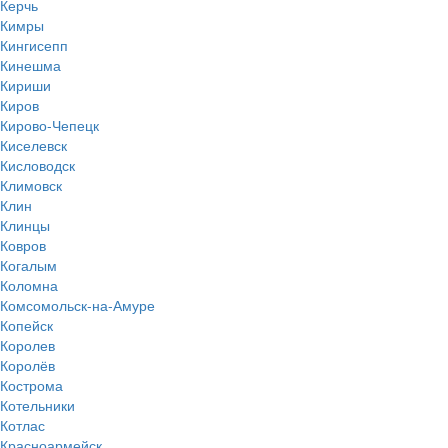
Керчь
Кимры
Кингисепп
Кинешма
Кириши
Киров
Кирово-Чепецк
Киселевск
Кисловодск
Климовск
Клин
Клинцы
Ковров
Когалым
Коломна
Комсомольск-на-Амуре
Копейск
Королев
Королёв
Кострома
Котельники
Котлас
Красноармейск