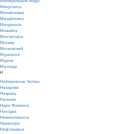
Минеральные Воды
Минусинск
Михайловка
Михайловск
Мичуринск
Можайск
Мончегорск
Москва
Московский
Мурманск
Муром
Мытищи
Н
Набережные Челны
Назарово
Назрань
Нальчик
Наро-Фоминск
Находка
Невинномысск
Нерюнгри
Нефтекамск