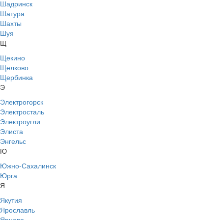
Шадринск
Шатура
Шахты
Шуя
Щ
Щекино
Щелково
Щербинка
Э
Электрогорск
Электросталь
Электроугли
Элиста
Энгельс
Ю
Южно-Сахалинск
Юрга
Я
Якутия
Ярославль
Ярцево