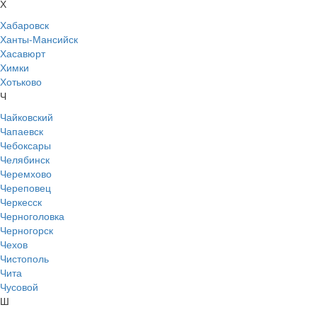
Х
Хабаровск
Ханты-Мансийск
Хасавюрт
Химки
Хотьково
Ч
Чайковский
Чапаевск
Чебоксары
Челябинск
Черемхово
Череповец
Черкесск
Черноголовка
Черногорск
Чехов
Чистополь
Чита
Чусовой
Ш