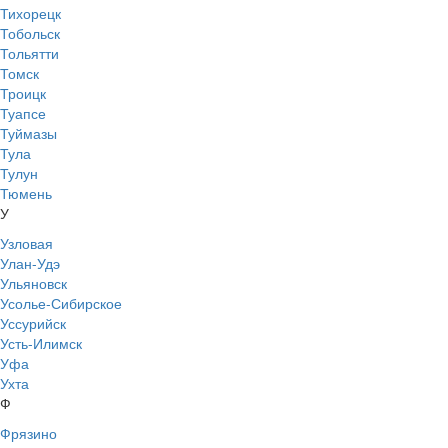
Тихорецк
Тобольск
Тольятти
Томск
Троицк
Туапсе
Туймазы
Тула
Тулун
Тюмень
У
Узловая
Улан-Удэ
Ульяновск
Усолье-Сибирское
Уссурийск
Усть-Илимск
Уфа
Ухта
Ф
Фрязино