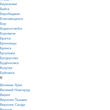
Березники
Бийск
Биробиджан
Благовещенск
Бор
Борисоглебск
Боровичи
Братск
Бронницы
Брянск
Бугульма
Бугуруслан
Будённовск
Бузулук
Буйнакск
В
Великие Луки
Великий Новгород
Верея
Верхняя Пышма
Верхняя Салда
Видное