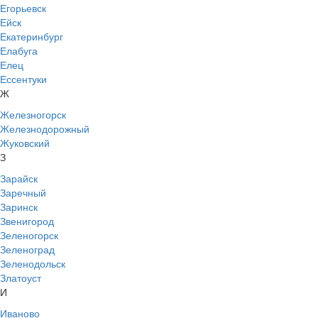
Егорьевск
Ейск
Екатеринбург
Елабуга
Елец
Ессентуки
Ж
Железногорск
Железнодорожный
Жуковский
З
Зарайск
Заречный
Заринск
Звенигород
Зеленогорск
Зеленоград
Зеленодольск
Златоуст
И
Иваново