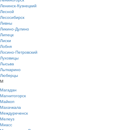
Ленинск-Кузнецкий
Лесной
Лесосибирск
Ливны
Ликино-Дулино
Липецк
Лиски
Лобня
Лосино-Петровский
Луховицы
Лысьва
Лыткарино
Люберцы
М
Магадан
Магнитогорск
Майкоп
Махачкала
Междуреченск
Мелеуз
Миасс