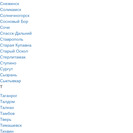
Снежинск
Соликамск
Солнечногорск
Сосновый Бор
Сочи
Спасск-Дальний
Ставрополь
Старая Купавна
Старый Оскол
Стерлитамак
Ступино
Сургут
Сызрань
Сыктывкар
Т
Таганрог
Талдом
Талнах
Тамбов
Тверь
Тимашевск
Тихвин