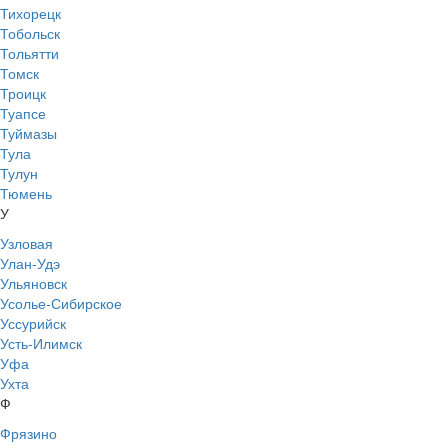
Тихорецк
Тобольск
Тольятти
Томск
Троицк
Туапсе
Туймазы
Тула
Тулун
Тюмень
У
Узловая
Улан-Удэ
Ульяновск
Усолье-Сибирское
Уссурийск
Усть-Илимск
Уфа
Ухта
Ф
Фрязино