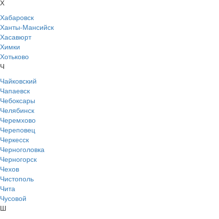
Х
Хабаровск
Ханты-Мансийск
Хасавюрт
Химки
Хотьково
Ч
Чайковский
Чапаевск
Чебоксары
Челябинск
Черемхово
Череповец
Черкесск
Черноголовка
Черногорск
Чехов
Чистополь
Чита
Чусовой
Ш