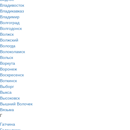
Владивосток
Владикавказ
Владимир
Волгоград
Волгодонск
Волжск
Волжский
Вологда
Волоколамск
Вольск
Воркута
Воронеж
Воскресенск
Воткинск
Выборг
Выкса
Высоковск
Вышний Волочек
Вязьма
Г
Гатчина
Геленджик