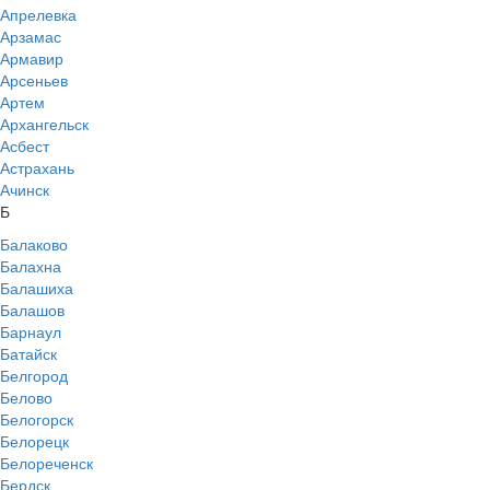
Апрелевка
Арзамас
Армавир
Арсеньев
Артем
Архангельск
Асбест
Астрахань
Ачинск
Б
Балаково
Балахна
Балашиха
Балашов
Барнаул
Батайск
Белгород
Белово
Белогорск
Белорецк
Белореченск
Бердск