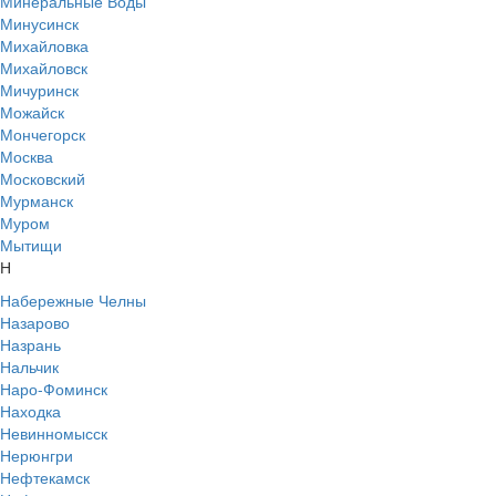
Минеральные Воды
Минусинск
Михайловка
Михайловск
Мичуринск
Можайск
Мончегорск
Москва
Московский
Мурманск
Муром
Мытищи
Н
Набережные Челны
Назарово
Назрань
Нальчик
Наро-Фоминск
Находка
Невинномысск
Нерюнгри
Нефтекамск