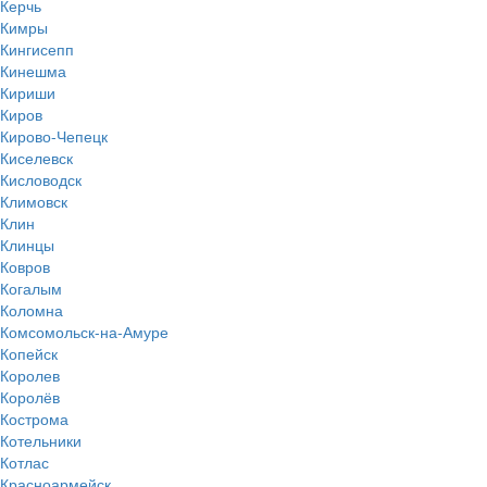
Керчь
Кимры
Кингисепп
Кинешма
Кириши
Киров
Кирово-Чепецк
Киселевск
Кисловодск
Климовск
Клин
Клинцы
Ковров
Когалым
Коломна
Комсомольск-на-Амуре
Копейск
Королев
Королёв
Кострома
Котельники
Котлас
Красноармейск