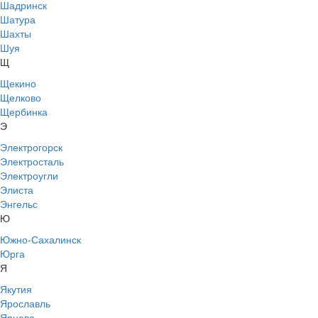
Шадринск
Шатура
Шахты
Шуя
Щ
Щекино
Щелково
Щербинка
Э
Электрогорск
Электросталь
Электроугли
Элиста
Энгельс
Ю
Южно-Сахалинск
Юрга
Я
Якутия
Ярославль
Ярцево