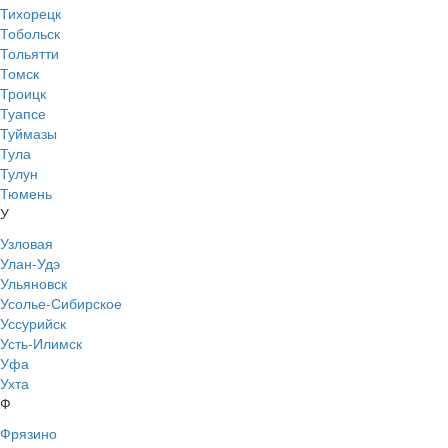
Тихорецк
Тобольск
Тольятти
Томск
Троицк
Туапсе
Туймазы
Тула
Тулун
Тюмень
У
Узловая
Улан-Удэ
Ульяновск
Усолье-Сибирское
Уссурийск
Усть-Илимск
Уфа
Ухта
Ф
Фрязино