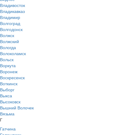
Владивосток
Владикавказ
Владимир
Волгоград
Волгодонск
Волжск
Волжский
Вологда
Волоколамск
Вольск
Воркута
Воронеж
Воскресенск
Воткинск
Выборг
Выкса
Высоковск
Вышний Волочек
Вязьма
Г
Гатчина
Геленджик