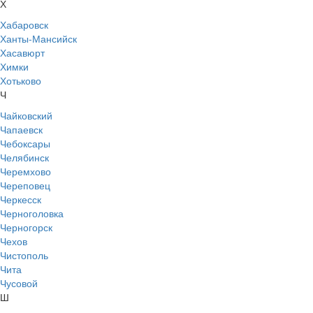
Х
Хабаровск
Ханты-Мансийск
Хасавюрт
Химки
Хотьково
Ч
Чайковский
Чапаевск
Чебоксары
Челябинск
Черемхово
Череповец
Черкесск
Черноголовка
Черногорск
Чехов
Чистополь
Чита
Чусовой
Ш