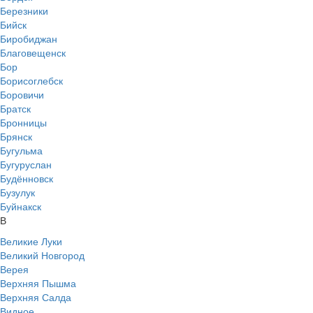
Березники
Бийск
Биробиджан
Благовещенск
Бор
Борисоглебск
Боровичи
Братск
Бронницы
Брянск
Бугульма
Бугуруслан
Будённовск
Бузулук
Буйнакск
В
Великие Луки
Великий Новгород
Верея
Верхняя Пышма
Верхняя Салда
Видное