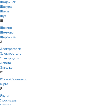
Шадринск
Шатура
Шахты
Шуя
Щ
Щекино
Щелково
Щербинка
Э
Электрогорск
Электросталь
Электроугли
Элиста
Энгельс
Ю
Южно-Сахалинск
Юрга
Я
Якутия
Ярославль
Ярцево