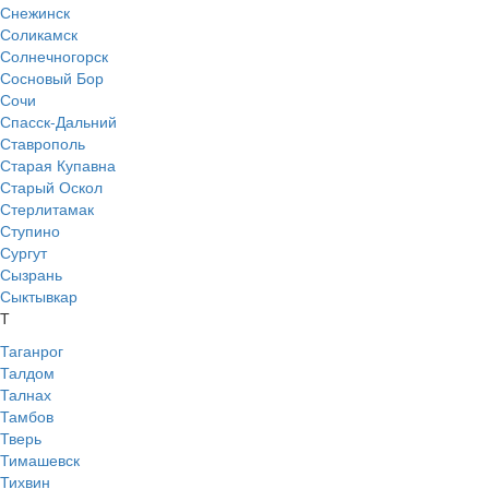
Снежинск
Соликамск
Солнечногорск
Сосновый Бор
Сочи
Спасск-Дальний
Ставрополь
Старая Купавна
Старый Оскол
Стерлитамак
Ступино
Сургут
Сызрань
Сыктывкар
Т
Таганрог
Талдом
Талнах
Тамбов
Тверь
Тимашевск
Тихвин