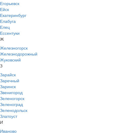
Егорьевск
Ейск
Екатеринбург
Елабуга
Елец
Ессентуки
Ж
Железногорск
Железнодорожный
Жуковский
З
Зарайск
Заречный
Заринск
Звенигород
Зеленогорск
Зеленоград
Зеленодольск
Златоуст
И
Иваново