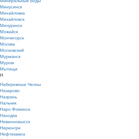
Минеральные Воды
Минусинск
Михайловка
Михайловск
Мичуринск
Можайск
Мончегорск
Москва
Московский
Мурманск
Муром
Мытищи
Н
Набережные Челны
Назарово
Назрань
Нальчик
Наро-Фоминск
Находка
Невинномысск
Нерюнгри
Нефтекамск