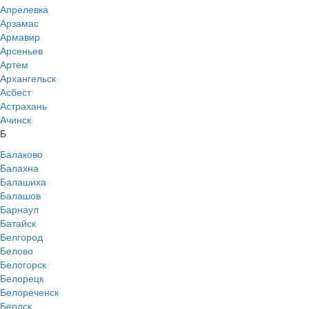
Апрелевка
Арзамас
Армавир
Арсеньев
Артем
Архангельск
Асбест
Астрахань
Ачинск
Б
Балаково
Балахна
Балашиха
Балашов
Барнаул
Батайск
Белгород
Белово
Белогорск
Белорецк
Белореченск
Бердск