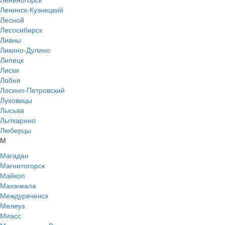
Ленинск-Кузнецкий
Лесной
Лесосибирск
Ливны
Ликино-Дулино
Липецк
Лиски
Лобня
Лосино-Петровский
Луховицы
Лысьва
Лыткарино
Люберцы
М
Магадан
Магнитогорск
Майкоп
Махачкала
Междуреченск
Мелеуз
Миасс