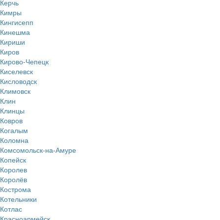
Керчь
Кимры
Кингисепп
Кинешма
Кириши
Киров
Кирово-Чепецк
Киселевск
Кисловодск
Климовск
Клин
Клинцы
Ковров
Когалым
Коломна
Комсомольск-на-Амуре
Копейск
Королев
Королёв
Кострома
Котельники
Котлас
Красноармейск