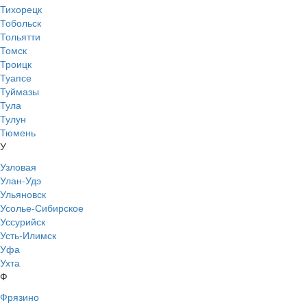
Тихорецк
Тобольск
Тольятти
Томск
Троицк
Туапсе
Туймазы
Тула
Тулун
Тюмень
У
Узловая
Улан-Удэ
Ульяновск
Усолье-Сибирское
Уссурийск
Усть-Илимск
Уфа
Ухта
Ф
Фрязино