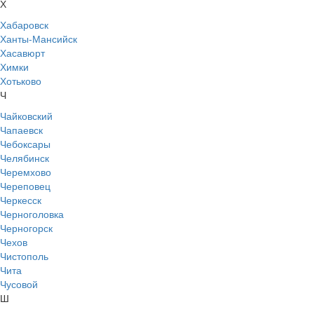
Х
Хабаровск
Ханты-Мансийск
Хасавюрт
Химки
Хотьково
Ч
Чайковский
Чапаевск
Чебоксары
Челябинск
Черемхово
Череповец
Черкесск
Черноголовка
Черногорск
Чехов
Чистополь
Чита
Чусовой
Ш