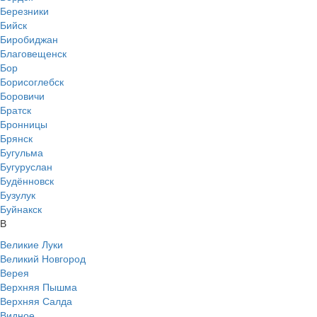
Березники
Бийск
Биробиджан
Благовещенск
Бор
Борисоглебск
Боровичи
Братск
Бронницы
Брянск
Бугульма
Бугуруслан
Будённовск
Бузулук
Буйнакск
В
Великие Луки
Великий Новгород
Верея
Верхняя Пышма
Верхняя Салда
Видное