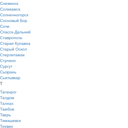
Снежинск
Соликамск
Солнечногорск
Сосновый Бор
Сочи
Спасск-Дальний
Ставрополь
Старая Купавна
Старый Оскол
Стерлитамак
Ступино
Сургут
Сызрань
Сыктывкар
Т
Таганрог
Талдом
Талнах
Тамбов
Тверь
Тимашевск
Тихвин