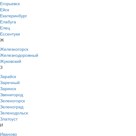
Егорьевск
Ейск
Екатеринбург
Елабуга
Елец
Ессентуки
Ж
Железногорск
Железнодорожный
Жуковский
З
Зарайск
Заречный
Заринск
Звенигород
Зеленогорск
Зеленоград
Зеленодольск
Златоуст
И
Иваново