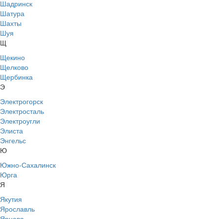
Шадринск
Шатура
Шахты
Шуя
Щ
Щекино
Щелково
Щербинка
Э
Электрогорск
Электросталь
Электроугли
Элиста
Энгельс
Ю
Южно-Сахалинск
Юрга
Я
Якутия
Ярославль
Ярцево