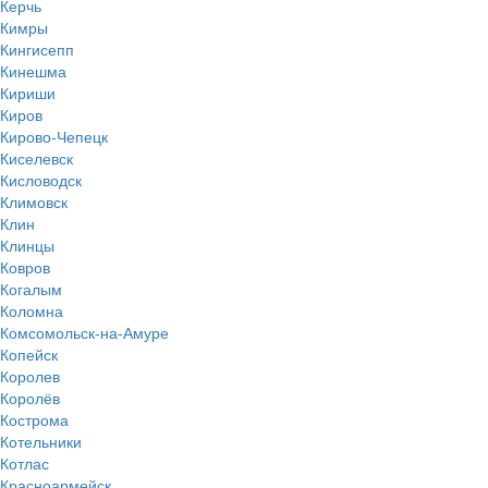
Керчь
Кимры
Кингисепп
Кинешма
Кириши
Киров
Кирово-Чепецк
Киселевск
Кисловодск
Климовск
Клин
Клинцы
Ковров
Когалым
Коломна
Комсомольск-на-Амуре
Копейск
Королев
Королёв
Кострома
Котельники
Котлас
Красноармейск