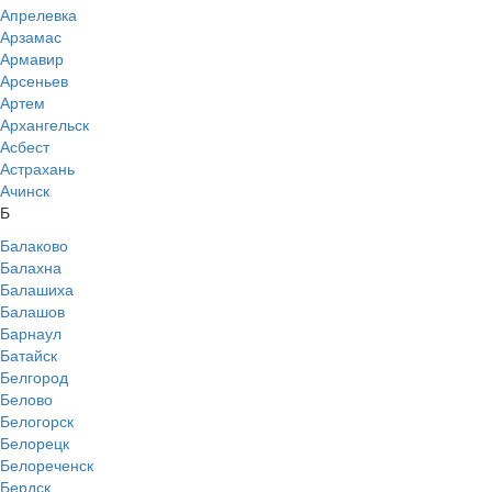
Апрелевка
Арзамас
Армавир
Арсеньев
Артем
Архангельск
Асбест
Астрахань
Ачинск
Б
Балаково
Балахна
Балашиха
Балашов
Барнаул
Батайск
Белгород
Белово
Белогорск
Белорецк
Белореченск
Бердск