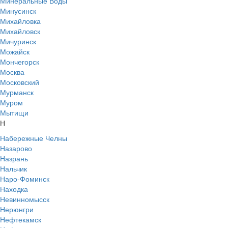
Минеральные Воды
Минусинск
Михайловка
Михайловск
Мичуринск
Можайск
Мончегорск
Москва
Московский
Мурманск
Муром
Мытищи
Н
Набережные Челны
Назарово
Назрань
Нальчик
Наро-Фоминск
Находка
Невинномысск
Нерюнгри
Нефтекамск