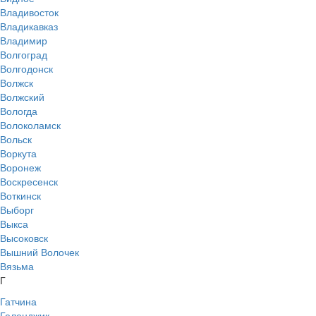
Владивосток
Владикавказ
Владимир
Волгоград
Волгодонск
Волжск
Волжский
Вологда
Волоколамск
Вольск
Воркута
Воронеж
Воскресенск
Воткинск
Выборг
Выкса
Высоковск
Вышний Волочек
Вязьма
Г
Гатчина
Геленджик