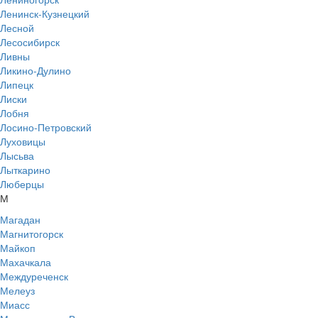
Ленинск-Кузнецкий
Лесной
Лесосибирск
Ливны
Ликино-Дулино
Липецк
Лиски
Лобня
Лосино-Петровский
Луховицы
Лысьва
Лыткарино
Люберцы
М
Магадан
Магнитогорск
Майкоп
Махачкала
Междуреченск
Мелеуз
Миасс