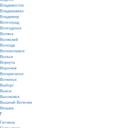
Владивосток
Владикавказ
Владимир
Волгоград
Волгодонск
Волжск
Волжский
Вологда
Волоколамск
Вольск
Воркута
Воронеж
Воскресенск
Воткинск
Выборг
Выкса
Высоковск
Вышний Волочек
Вязьма
Г
Гатчина
Геленджик