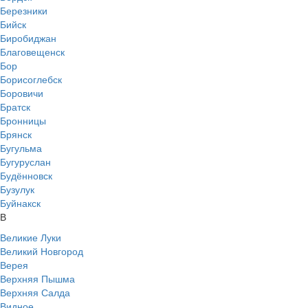
Березники
Бийск
Биробиджан
Благовещенск
Бор
Борисоглебск
Боровичи
Братск
Бронницы
Брянск
Бугульма
Бугуруслан
Будённовск
Бузулук
Буйнакск
В
Великие Луки
Великий Новгород
Верея
Верхняя Пышма
Верхняя Салда
Видное