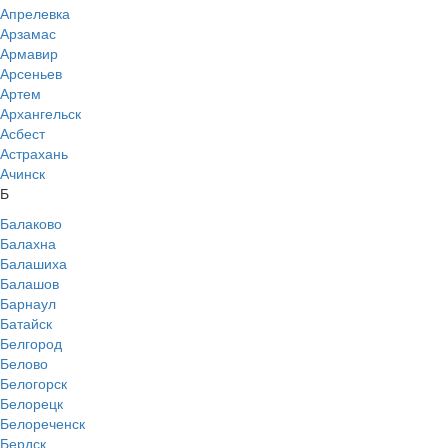
Апрелевка
Арзамас
Армавир
Арсеньев
Артем
Архангельск
Асбест
Астрахань
Ачинск
Б
Балаково
Балахна
Балашиха
Балашов
Барнаул
Батайск
Белгород
Белово
Белогорск
Белорецк
Белореченск
Бердск