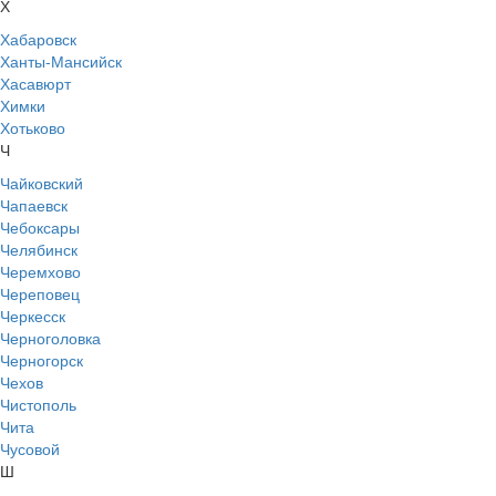
Х
Хабаровск
Ханты-Мансийск
Хасавюрт
Химки
Хотьково
Ч
Чайковский
Чапаевск
Чебоксары
Челябинск
Черемхово
Череповец
Черкесск
Черноголовка
Черногорск
Чехов
Чистополь
Чита
Чусовой
Ш