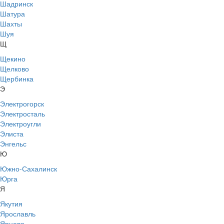
Шадринск
Шатура
Шахты
Шуя
Щ
Щекино
Щелково
Щербинка
Э
Электрогорск
Электросталь
Электроугли
Элиста
Энгельс
Ю
Южно-Сахалинск
Юрга
Я
Якутия
Ярославль
Ярцево