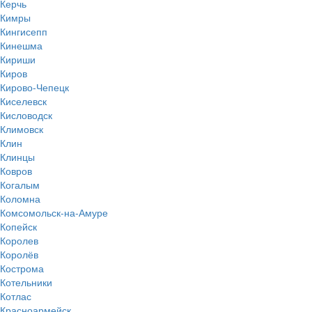
Керчь
Кимры
Кингисепп
Кинешма
Кириши
Киров
Кирово-Чепецк
Киселевск
Кисловодск
Климовск
Клин
Клинцы
Ковров
Когалым
Коломна
Комсомольск-на-Амуре
Копейск
Королев
Королёв
Кострома
Котельники
Котлас
Красноармейск