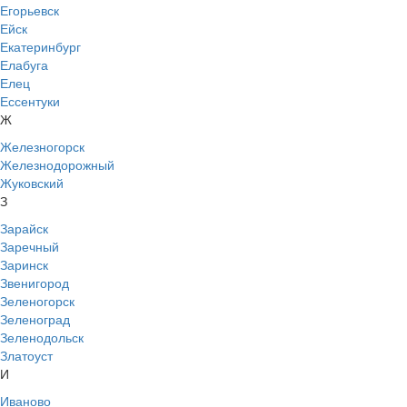
Егорьевск
Ейск
Екатеринбург
Елабуга
Елец
Ессентуки
Ж
Железногорск
Железнодорожный
Жуковский
З
Зарайск
Заречный
Заринск
Звенигород
Зеленогорск
Зеленоград
Зеленодольск
Златоуст
И
Иваново