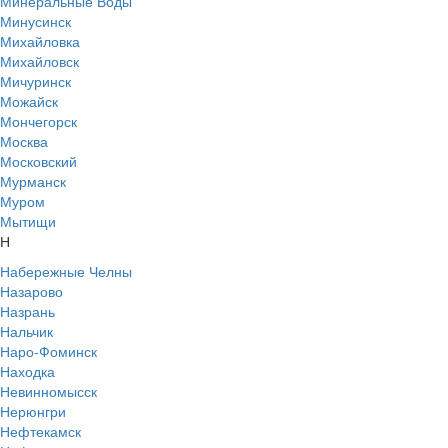
Минеральные Воды
Минусинск
Михайловка
Михайловск
Мичуринск
Можайск
Мончегорск
Москва
Московский
Мурманск
Муром
Мытищи
Н
Набережные Челны
Назарово
Назрань
Нальчик
Наро-Фоминск
Находка
Невинномысск
Нерюнгри
Нефтекамск