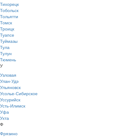
Тихорецк
Тобольск
Тольятти
Томск
Троицк
Туапсе
Туймазы
Тула
Тулун
Тюмень
У
Узловая
Улан-Удэ
Ульяновск
Усолье-Сибирское
Уссурийск
Усть-Илимск
Уфа
Ухта
Ф
Фрязино