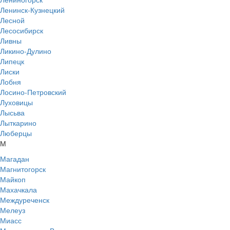
Ленинск-Кузнецкий
Лесной
Лесосибирск
Ливны
Ликино-Дулино
Липецк
Лиски
Лобня
Лосино-Петровский
Луховицы
Лысьва
Лыткарино
Люберцы
М
Магадан
Магнитогорск
Майкоп
Махачкала
Междуреченск
Мелеуз
Миасс