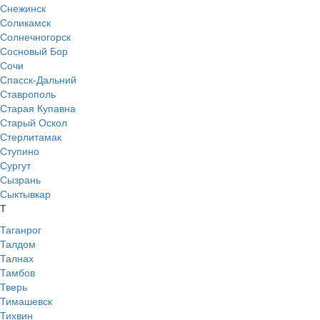
Снежинск
Соликамск
Солнечногорск
Сосновый Бор
Сочи
Спасск-Дальний
Ставрополь
Старая Купавна
Старый Оскол
Стерлитамак
Ступино
Сургут
Сызрань
Сыктывкар
Т
Таганрог
Талдом
Талнах
Тамбов
Тверь
Тимашевск
Тихвин