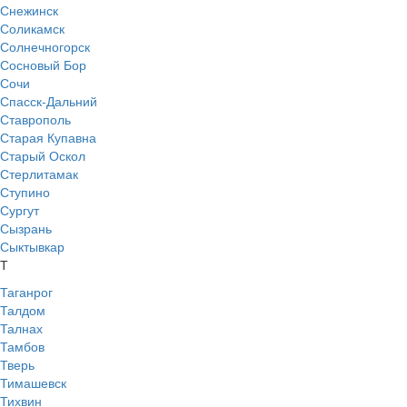
Снежинск
Соликамск
Солнечногорск
Сосновый Бор
Сочи
Спасск-Дальний
Ставрополь
Старая Купавна
Старый Оскол
Стерлитамак
Ступино
Сургут
Сызрань
Сыктывкар
Т
Таганрог
Талдом
Талнах
Тамбов
Тверь
Тимашевск
Тихвин