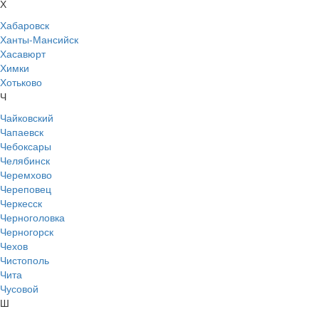
Х
Хабаровск
Ханты-Мансийск
Хасавюрт
Химки
Хотьково
Ч
Чайковский
Чапаевск
Чебоксары
Челябинск
Черемхово
Череповец
Черкесск
Черноголовка
Черногорск
Чехов
Чистополь
Чита
Чусовой
Ш