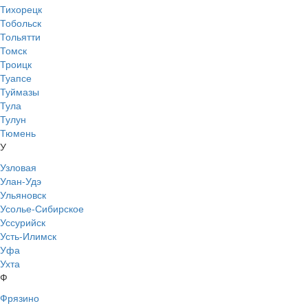
Тихорецк
Тобольск
Тольятти
Томск
Троицк
Туапсе
Туймазы
Тула
Тулун
Тюмень
У
Узловая
Улан-Удэ
Ульяновск
Усолье-Сибирское
Уссурийск
Усть-Илимск
Уфа
Ухта
Ф
Фрязино