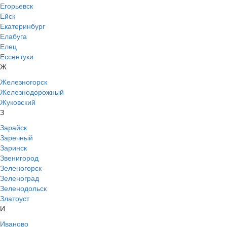
Егорьевск
Ейск
Екатеринбург
Елабуга
Елец
Ессентуки
Ж
Железногорск
Железнодорожный
Жуковский
З
Зарайск
Заречный
Заринск
Звенигород
Зеленогорск
Зеленоград
Зеленодольск
Златоуст
И
Иваново