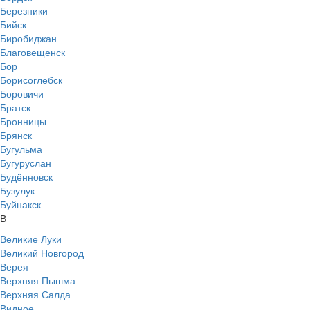
Березники
Бийск
Биробиджан
Благовещенск
Бор
Борисоглебск
Боровичи
Братск
Бронницы
Брянск
Бугульма
Бугуруслан
Будённовск
Бузулук
Буйнакск
В
Великие Луки
Великий Новгород
Верея
Верхняя Пышма
Верхняя Салда
Видное