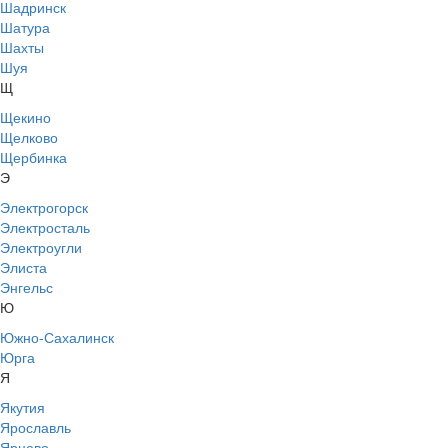
Шадринск
Шатура
Шахты
Шуя
Щ
Щекино
Щелково
Щербинка
Э
Электрогорск
Электросталь
Электроугли
Элиста
Энгельс
Ю
Южно-Сахалинск
Юрга
Я
Якутия
Ярославль
Ярцево