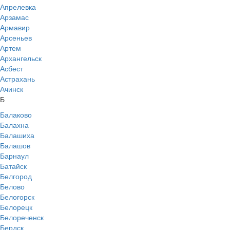
Апрелевка
Арзамас
Армавир
Арсеньев
Артем
Архангельск
Асбест
Астрахань
Ачинск
Б
Балаково
Балахна
Балашиха
Балашов
Барнаул
Батайск
Белгород
Белово
Белогорск
Белорецк
Белореченск
Бердск