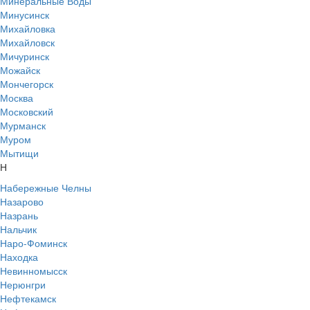
Минеральные Воды
Минусинск
Михайловка
Михайловск
Мичуринск
Можайск
Мончегорск
Москва
Московский
Мурманск
Муром
Мытищи
Н
Набережные Челны
Назарово
Назрань
Нальчик
Наро-Фоминск
Находка
Невинномысск
Нерюнгри
Нефтекамск