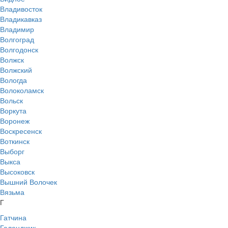
Владивосток
Владикавказ
Владимир
Волгоград
Волгодонск
Волжск
Волжский
Вологда
Волоколамск
Вольск
Воркута
Воронеж
Воскресенск
Воткинск
Выборг
Выкса
Высоковск
Вышний Волочек
Вязьма
Г
Гатчина
Геленджик