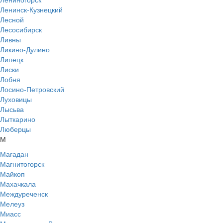
Ленинск-Кузнецкий
Лесной
Лесосибирск
Ливны
Ликино-Дулино
Липецк
Лиски
Лобня
Лосино-Петровский
Луховицы
Лысьва
Лыткарино
Люберцы
М
Магадан
Магнитогорск
Майкоп
Махачкала
Междуреченск
Мелеуз
Миасс