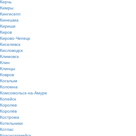
Керчь
Кимры
Кингисепп
Кинешма
Кириши
Киров
Кирово-Чепецк
Киселевск
Кисловодск
Климовск
Клин
Клинцы
Ковров
Когалым
Коломна
Комсомольск-на-Амуре
Копейск
Королев
Королёв
Кострома
Котельники
Котлас
Красноармейск