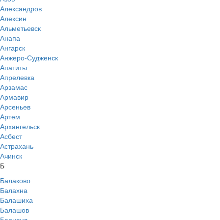
Александров
Алексин
Альметьевск
Анапа
Ангарск
Анжеро-Судженск
Апатиты
Апрелевка
Арзамас
Армавир
Арсеньев
Артем
Архангельск
Асбест
Астрахань
Ачинск
Б
Балаково
Балахна
Балашиха
Балашов
Барнаул