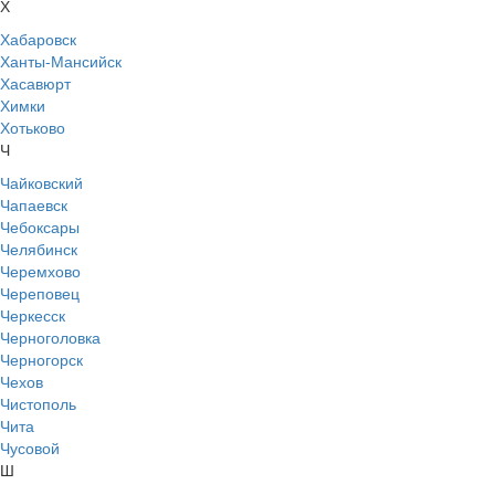
Х
Хабаровск
Ханты-Мансийск
Хасавюрт
Химки
Хотьково
Ч
Чайковский
Чапаевск
Чебоксары
Челябинск
Черемхово
Череповец
Черкесск
Черноголовка
Черногорск
Чехов
Чистополь
Чита
Чусовой
Ш