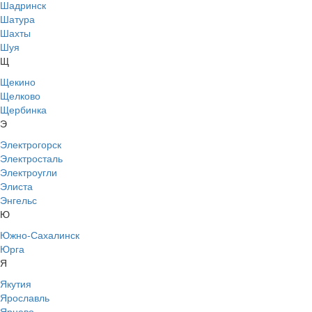
Шадринск
Шатура
Шахты
Шуя
Щ
Щекино
Щелково
Щербинка
Э
Электрогорск
Электросталь
Электроугли
Элиста
Энгельс
Ю
Южно-Сахалинск
Юрга
Я
Якутия
Ярославль
Ярцево