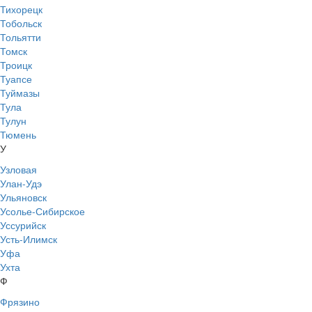
Тихорецк
Тобольск
Тольятти
Томск
Троицк
Туапсе
Туймазы
Тула
Тулун
Тюмень
У
Узловая
Улан-Удэ
Ульяновск
Усолье-Сибирское
Уссурийск
Усть-Илимск
Уфа
Ухта
Ф
Фрязино