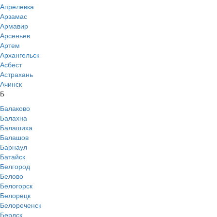
Апрелевка
Арзамас
Армавир
Арсеньев
Артем
Архангельск
Асбест
Астрахань
Ачинск
Б
Балаково
Балахна
Балашиха
Балашов
Барнаул
Батайск
Белгород
Белово
Белогорск
Белорецк
Белореченск
Бердск