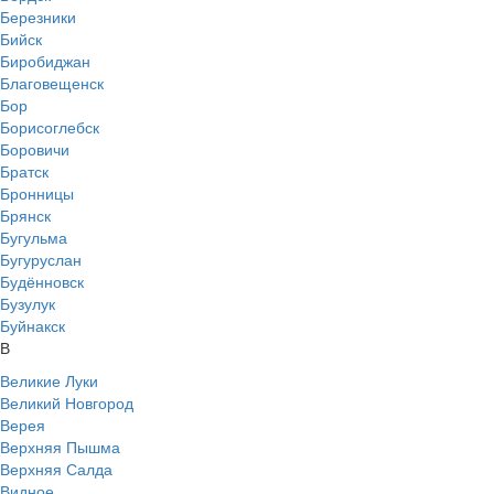
Березники
Бийск
Биробиджан
Благовещенск
Бор
Борисоглебск
Боровичи
Братск
Бронницы
Брянск
Бугульма
Бугуруслан
Будённовск
Бузулук
Буйнакск
В
Великие Луки
Великий Новгород
Верея
Верхняя Пышма
Верхняя Салда
Видное