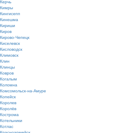
Керчь
Кимры
Кингисепп
Кинешма
Кириши
Киров
Кирово-Чепецк
Киселевск
Кисловодск
Климовск
Клин
Клинцы
Ковров
Когалым
Коломна
Комсомольск-на-Амуре
Копейск
Королев
Королёв
Кострома
Котельники
Котлас
Красноармейск