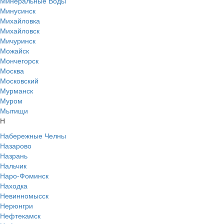
Минеральные Воды
Минусинск
Михайловка
Михайловск
Мичуринск
Можайск
Мончегорск
Москва
Московский
Мурманск
Муром
Мытищи
Н
Набережные Челны
Назарово
Назрань
Нальчик
Наро-Фоминск
Находка
Невинномысск
Нерюнгри
Нефтекамск