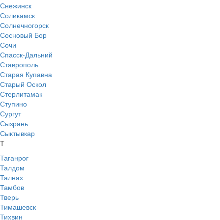
Снежинск
Соликамск
Солнечногорск
Сосновый Бор
Сочи
Спасск-Дальний
Ставрополь
Старая Купавна
Старый Оскол
Стерлитамак
Ступино
Сургут
Сызрань
Сыктывкар
Т
Таганрог
Талдом
Талнах
Тамбов
Тверь
Тимашевск
Тихвин