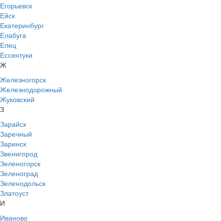
Егорьевск
Ейск
Екатеринбург
Елабуга
Елец
Ессентуки
Ж
Железногорск
Железнодорожный
Жуковский
З
Зарайск
Заречный
Заринск
Звенигород
Зеленогорск
Зеленоград
Зеленодольск
Златоуст
И
Иваново