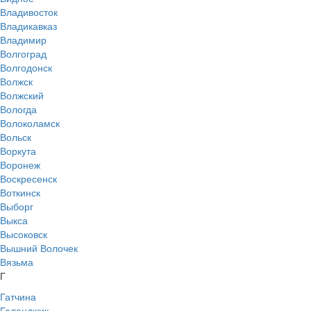
Владивосток
Владикавказ
Владимир
Волгоград
Волгодонск
Волжск
Волжский
Вологда
Волоколамск
Вольск
Воркута
Воронеж
Воскресенск
Воткинск
Выборг
Выкса
Высоковск
Вышний Волочек
Вязьма
Г
Гатчина
Геленджик