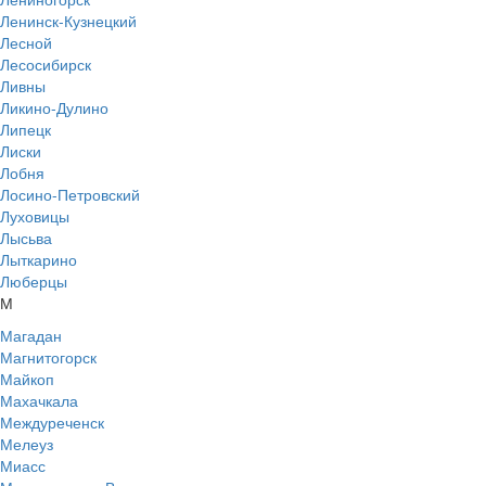
Ленинск-Кузнецкий
Лесной
Лесосибирск
Ливны
Ликино-Дулино
Липецк
Лиски
Лобня
Лосино-Петровский
Луховицы
Лысьва
Лыткарино
Люберцы
М
Магадан
Магнитогорск
Майкоп
Махачкала
Междуреченск
Мелеуз
Миасс