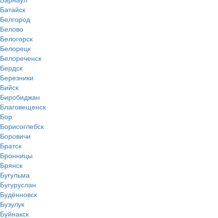
Батайск
Белгород
Белово
Белогорск
Белорецк
Белореченск
Бердск
Березники
Бийск
Биробиджан
Благовещенск
Бор
Борисоглебск
Боровичи
Братск
Бронницы
Брянск
Бугульма
Бугуруслан
Будённовск
Бузулук
Буйнакск