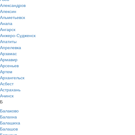
Александров
Алексин
Альметьевск
Анапа
Ангарск
Анжеро-Судженск
Апатиты
Апрелевка
Арзамас
Армавир
Арсеньев
Артем
Архангельск
Асбест
Астрахань
Ачинск
Б
Балаково
Балахна
Балашиха
Балашов
Барнаул