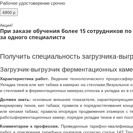
Рабочее удостоверение срочно
Акция!
При заказе обучения более 15 сотрудников п
за одного специалиста
Получить специальность загрузчика-выг
Загрузчик-выгрузчик ферментационных кам
Характеристика работ.
Ведение технологического процессаферм
Укладка тюков или кип табака в камерах на стеллажи.Визуальное
и стеллажей в ферментационных камерах,относка и укладка их в с
Должен знать:
основные внешние показатели, характеризующиебо
маркировку тюков, кип табака; правила и порядокстягивания конц
или кипами табака; правила ипорядок продвижения этажерок с
работыферментационных камер; порядок укладки тюков и кип пос
Комментарии к профессии.
Приведенные тарифно-квалификаци
работ и присвоения тарифных разрядов согласно статьи 143 Тр