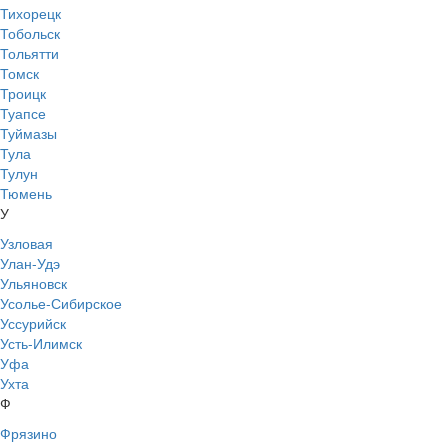
Тихорецк
Тобольск
Тольятти
Томск
Троицк
Туапсе
Туймазы
Тула
Тулун
Тюмень
У
Узловая
Улан-Удэ
Ульяновск
Усолье-Сибирское
Уссурийск
Усть-Илимск
Уфа
Ухта
Ф
Фрязино