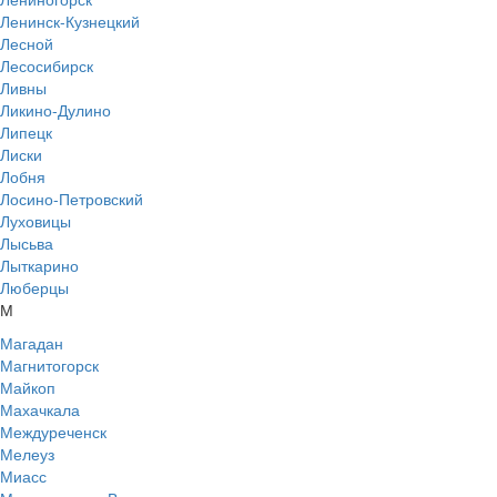
Ленинск-Кузнецкий
Лесной
Лесосибирск
Ливны
Ликино-Дулино
Липецк
Лиски
Лобня
Лосино-Петровский
Луховицы
Лысьва
Лыткарино
Люберцы
М
Магадан
Магнитогорск
Майкоп
Махачкала
Междуреченск
Мелеуз
Миасс