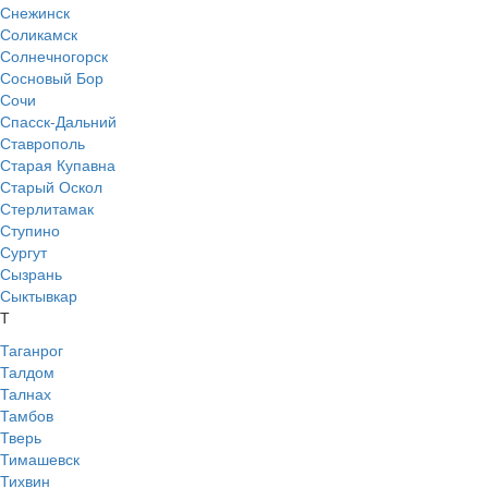
Снежинск
Соликамск
Солнечногорск
Сосновый Бор
Сочи
Спасск-Дальний
Ставрополь
Старая Купавна
Старый Оскол
Стерлитамак
Ступино
Сургут
Сызрань
Сыктывкар
Т
Таганрог
Талдом
Талнах
Тамбов
Тверь
Тимашевск
Тихвин