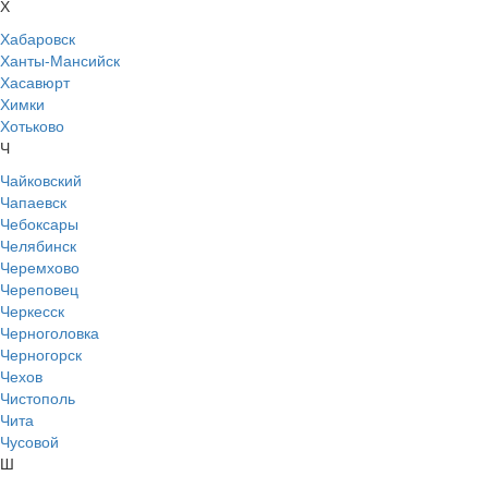
Х
Хабаровск
Ханты-Мансийск
Хасавюрт
Химки
Хотьково
Ч
Чайковский
Чапаевск
Чебоксары
Челябинск
Черемхово
Череповец
Черкесск
Черноголовка
Черногорск
Чехов
Чистополь
Чита
Чусовой
Ш