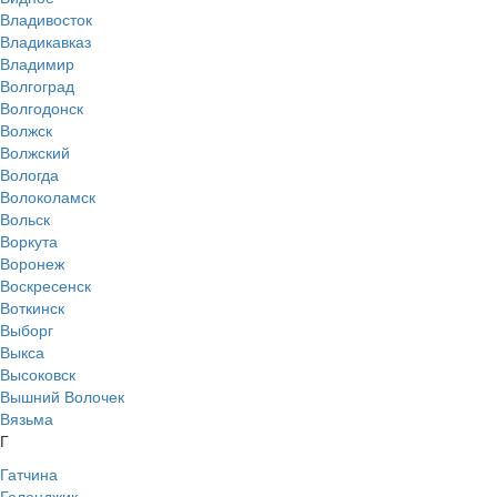
Владивосток
Владикавказ
Владимир
Волгоград
Волгодонск
Волжск
Волжский
Вологда
Волоколамск
Вольск
Воркута
Воронеж
Воскресенск
Воткинск
Выборг
Выкса
Высоковск
Вышний Волочек
Вязьма
Г
Гатчина
Геленджик