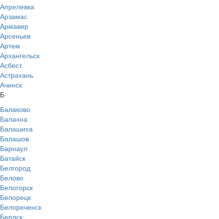
Апрелевка
Арзамас
Армавир
Арсеньев
Артем
Архангельск
Асбест
Астрахань
Ачинск
Б
Балаково
Балахна
Балашиха
Балашов
Барнаул
Батайск
Белгород
Белово
Белогорск
Белорецк
Белореченск
Бердск