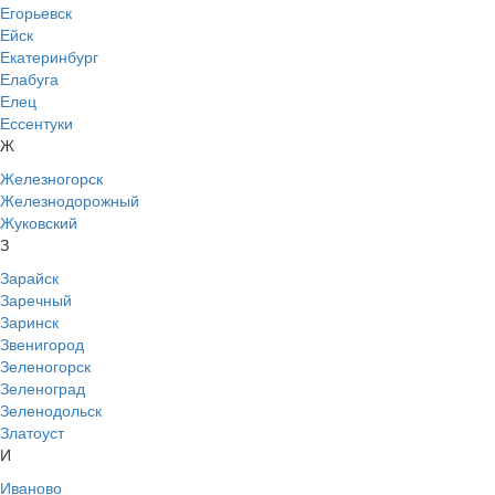
Егорьевск
Ейск
Екатеринбург
Елабуга
Елец
Ессентуки
Ж
Железногорск
Железнодорожный
Жуковский
З
Зарайск
Заречный
Заринск
Звенигород
Зеленогорск
Зеленоград
Зеленодольск
Златоуст
И
Иваново