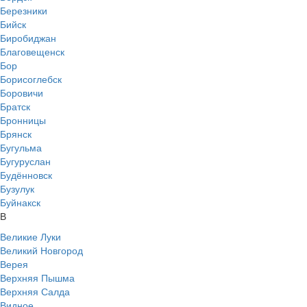
Березники
Бийск
Биробиджан
Благовещенск
Бор
Борисоглебск
Боровичи
Братск
Бронницы
Брянск
Бугульма
Бугуруслан
Будённовск
Бузулук
Буйнакск
В
Великие Луки
Великий Новгород
Верея
Верхняя Пышма
Верхняя Салда
Видное