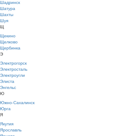
Шадринск
Шатура
Шахты
Шуя
Щ
Щекино
Щелково
Щербинка
Э
Электрогорск
Электросталь
Электроугли
Элиста
Энгельс
Ю
Южно-Сахалинск
Юрга
Я
Якутия
Ярославль
Ярцево