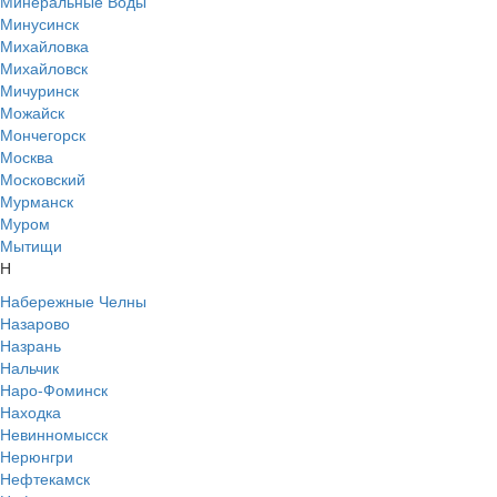
Минеральные Воды
Минусинск
Михайловка
Михайловск
Мичуринск
Можайск
Мончегорск
Москва
Московский
Мурманск
Муром
Мытищи
Н
Набережные Челны
Назарово
Назрань
Нальчик
Наро-Фоминск
Находка
Невинномысск
Нерюнгри
Нефтекамск