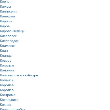
Керчь
Кимры
Кингисепп
Кинешма
Кириши
Киров
Кирово-Чепецк
Киселевск
Кисловодск
Климовск
Клин
Клинцы
Ковров
Когалым
Коломна
Комсомольск-на-Амуре
Копейск
Королев
Королёв
Кострома
Котельники
Котлас
Красноармейск