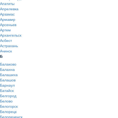
Апатиты
Апрелевка
Арзамас
Армавир
Арсеньев
Артем
Архангельск
Асбест
Астрахань
Ачинск
Б
Балаково
Балахна
Балашиха
Балашов
Барнаул
Батайск
Белгород
Белово
Белогорск
Белорецк
Белореченск