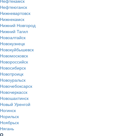
Нефтекамск
Нефтеюганск
Нижневартовск
Нижнекамск
Нижний Новгород
Нижний Тагил
Новоалтайск
Новокузнецк
Новокуйбышевск
Новомосковск
Новороссийск
Новосибирск
Новотроицк
Новоуральск
Новочебоксарск
Новочеркасск
Новошахтинск
Новый Уренгой
Ногинск
Норильск
Ноябрьск
Нягань
О