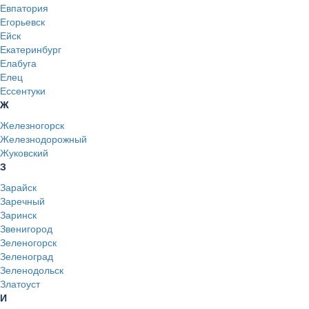
Евпатория
Егорьевск
Ейск
Екатеринбург
Елабуга
Елец
Ессентуки
Ж
Железногорск
Железнодорожный
Жуковский
З
Зарайск
Заречный
Заринск
Звенигород
Зеленогорск
Зеленоград
Зеленодольск
Златоуст
И