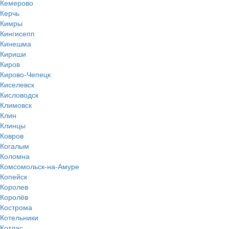
Кемерово
Керчь
Кимры
Кингисепп
Кинешма
Кириши
Киров
Кирово-Чепецк
Киселевск
Кисловодск
Климовск
Клин
Клинцы
Ковров
Когалым
Коломна
Комсомольск-на-Амуре
Копейск
Королев
Королёв
Кострома
Котельники
Котлас