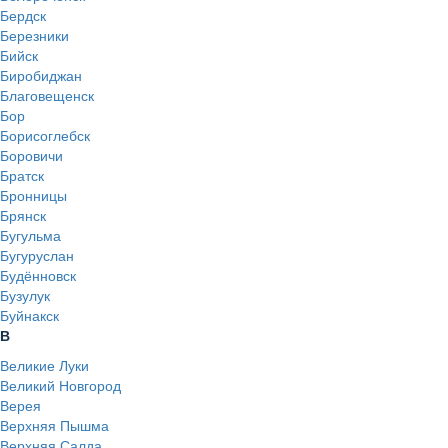
Бердск
Березники
Бийск
Биробиджан
Благовещенск
Бор
Борисоглебск
Боровичи
Братск
Бронницы
Брянск
Бугульма
Бугуруслан
Будённовск
Бузулук
Буйнакск
В
Великие Луки
Великий Новгород
Верея
Верхняя Пышма
Верхняя Салда