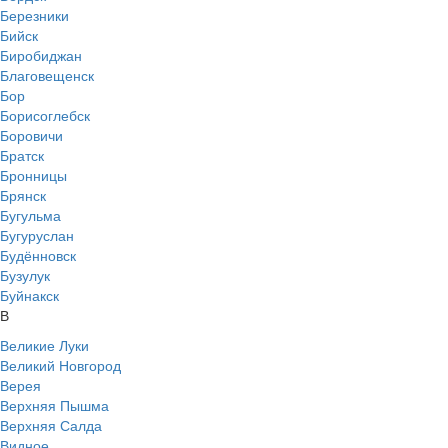
Березники
Бийск
Биробиджан
Благовещенск
Бор
Борисоглебск
Боровичи
Братск
Бронницы
Брянск
Бугульма
Бугуруслан
Будённовск
Бузулук
Буйнакск
В
Великие Луки
Великий Новгород
Верея
Верхняя Пышма
Верхняя Салда
Видное