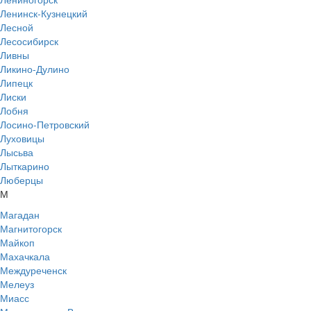
Ленинск-Кузнецкий
Лесной
Лесосибирск
Ливны
Ликино-Дулино
Липецк
Лиски
Лобня
Лосино-Петровский
Луховицы
Лысьва
Лыткарино
Люберцы
М
Магадан
Магнитогорск
Майкоп
Махачкала
Междуреченск
Мелеуз
Миасс