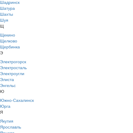
Шадринск
Шатура
Шахты
Шуя
Щ
Щекино
Щелково
Щербинка
Э
Электрогорск
Электросталь
Электроугли
Элиста
Энгельс
Ю
Южно-Сахалинск
Юрга
Я
Якутия
Ярославль
Ярцево