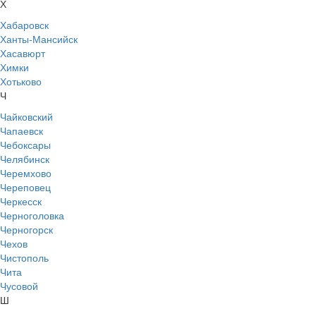
Х
Хабаровск
Ханты-Мансийск
Хасавюрт
Химки
Хотьково
Ч
Чайковский
Чапаевск
Чебоксары
Челябинск
Черемхово
Череповец
Черкесск
Черноголовка
Черногорск
Чехов
Чистополь
Чита
Чусовой
Ш