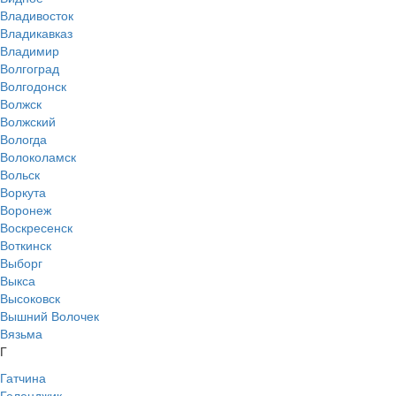
Владивосток
Владикавказ
Владимир
Волгоград
Волгодонск
Волжск
Волжский
Вологда
Волоколамск
Вольск
Воркута
Воронеж
Воскресенск
Воткинск
Выборг
Выкса
Высоковск
Вышний Волочек
Вязьма
Г
Гатчина
Геленджик