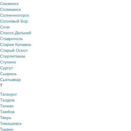
Снежинск
Соликамск
Солнечногорск
Сосновый Бор
Сочи
Спасск-Дальний
Ставрополь
Старая Купавна
Старый Оскол
Стерлитамак
Ступино
Сургут
Сызрань
Сыктывкар
Т
Таганрог
Талдом
Талнах
Тамбов
Тверь
Тимашевск
Тихвин