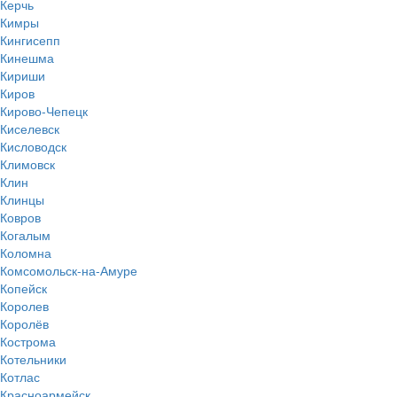
Керчь
Кимры
Кингисепп
Кинешма
Кириши
Киров
Кирово-Чепецк
Киселевск
Кисловодск
Климовск
Клин
Клинцы
Ковров
Когалым
Коломна
Комсомольск-на-Амуре
Копейск
Королев
Королёв
Кострома
Котельники
Котлас
Красноармейск