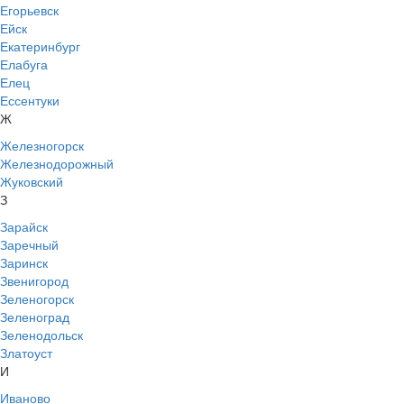
Егорьевск
Ейск
Екатеринбург
Елабуга
Елец
Ессентуки
Ж
Железногорск
Железнодорожный
Жуковский
З
Зарайск
Заречный
Заринск
Звенигород
Зеленогорск
Зеленоград
Зеленодольск
Златоуст
И
Иваново