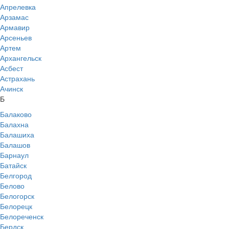
Апрелевка
Арзамас
Армавир
Арсеньев
Артем
Архангельск
Асбест
Астрахань
Ачинск
Б
Балаково
Балахна
Балашиха
Балашов
Барнаул
Батайск
Белгород
Белово
Белогорск
Белорецк
Белореченск
Бердск