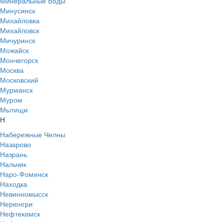
Минеральные Воды
Минусинск
Михайловка
Михайловск
Мичуринск
Можайск
Мончегорск
Москва
Московский
Мурманск
Муром
Мытищи
Н
Набережные Челны
Назарово
Назрань
Нальчик
Наро-Фоминск
Находка
Невинномысск
Нерюнгри
Нефтекамск