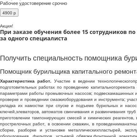
Рабочее удостоверение срочно
Акция!
При заказе обучения более 15 сотрудников п
за одного специалиста
Получить специальность помощника бур
Помощник бурильщика капитального ремонт
Характеристика работ.
Участие в ведении технологическогоп
подготовительных работах по проведению капитальногоремонта 
параметрами работы промывочных насосов; подвескамашинных и у
проверке и проведении смазкиоборудования и инструмента; участ
укладка их намостки при спуске и подъеме бурильных и насос
ключей,элеваторов, автоматов свинчивания и развинчивания тру
приготовлении тампонирующих смесей и химических реагентов, в
прострелочных работ, в освоении скважин, в проведенииканатны
сборке, разборке и установке металлическихпластырей, эксп
оборудования, фильтров, устьевой обвязки,фонтанной армату