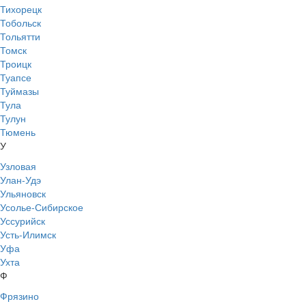
Тихорецк
Тобольск
Тольятти
Томск
Троицк
Туапсе
Туймазы
Тула
Тулун
Тюмень
У
Узловая
Улан-Удэ
Ульяновск
Усолье-Сибирское
Уссурийск
Усть-Илимск
Уфа
Ухта
Ф
Фрязино