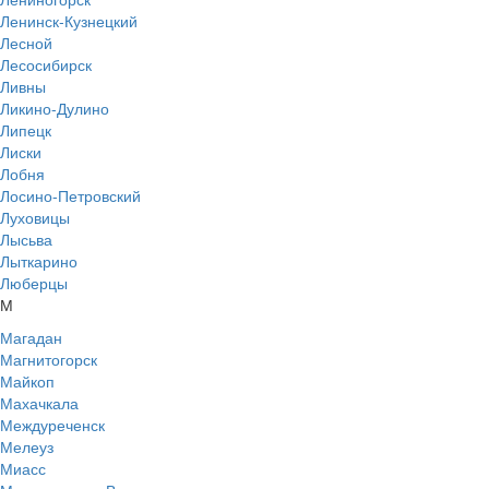
Ленинск-Кузнецкий
Лесной
Лесосибирск
Ливны
Ликино-Дулино
Липецк
Лиски
Лобня
Лосино-Петровский
Луховицы
Лысьва
Лыткарино
Люберцы
М
Магадан
Магнитогорск
Майкоп
Махачкала
Междуреченск
Мелеуз
Миасс