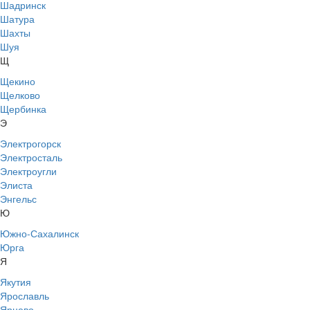
Шадринск
Шатура
Шахты
Шуя
Щ
Щекино
Щелково
Щербинка
Э
Электрогорск
Электросталь
Электроугли
Элиста
Энгельс
Ю
Южно-Сахалинск
Юрга
Я
Якутия
Ярославль
Ярцево