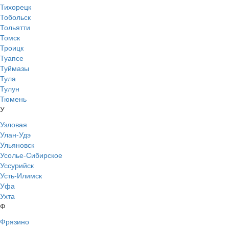
Тихорецк
Тобольск
Тольятти
Томск
Троицк
Туапсе
Туймазы
Тула
Тулун
Тюмень
У
Узловая
Улан-Удэ
Ульяновск
Усолье-Сибирское
Уссурийск
Усть-Илимск
Уфа
Ухта
Ф
Фрязино