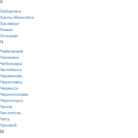
Х
Хабаровск
Ханты-Мансийск
Хасавюрт
Химки
Хотьково
Ч
Чайковский
Чапаевск
Чебоксары
Челябинск
Черемхово
Череповец
Черкесск
Черноголовка
Черногорск
Чехов
Чистополь
Чита
Чусовой
Ш