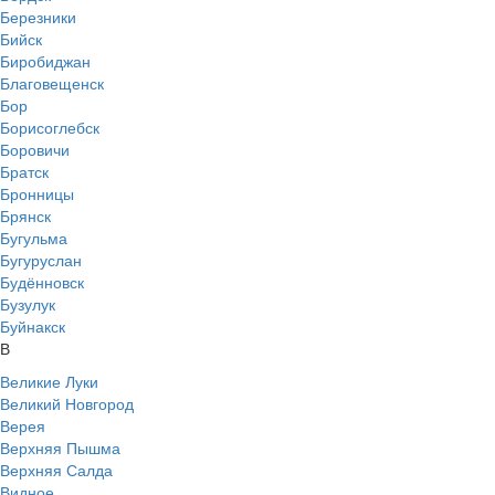
Березники
Бийск
Биробиджан
Благовещенск
Бор
Борисоглебск
Боровичи
Братск
Бронницы
Брянск
Бугульма
Бугуруслан
Будённовск
Бузулук
Буйнакск
В
Великие Луки
Великий Новгород
Верея
Верхняя Пышма
Верхняя Салда
Видное