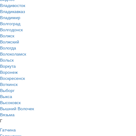
Владивосток
Владикавказ
Владимир
Волгоград
Волгодонск
Волжск
Волжский
Вологда
Волоколамск
Вольск
Воркута
Воронеж
Воскресенск
Воткинск
Выборг
Выкса
Высоковск
Вышний Волочек
Вязьма
Г
Гатчина
Геленджик