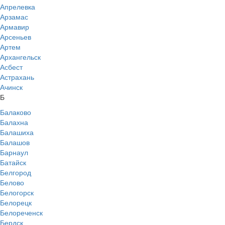
Апрелевка
Арзамас
Армавир
Арсеньев
Артем
Архангельск
Асбест
Астрахань
Ачинск
Б
Балаково
Балахна
Балашиха
Балашов
Барнаул
Батайск
Белгород
Белово
Белогорск
Белорецк
Белореченск
Бердск