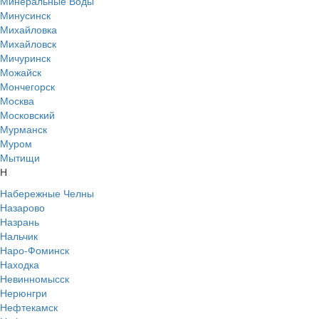
Минеральные Воды
Минусинск
Михайловка
Михайловск
Мичуринск
Можайск
Мончегорск
Москва
Московский
Мурманск
Муром
Мытищи
Н
Набережные Челны
Назарово
Назрань
Нальчик
Наро-Фоминск
Находка
Невинномысск
Нерюнгри
Нефтекамск