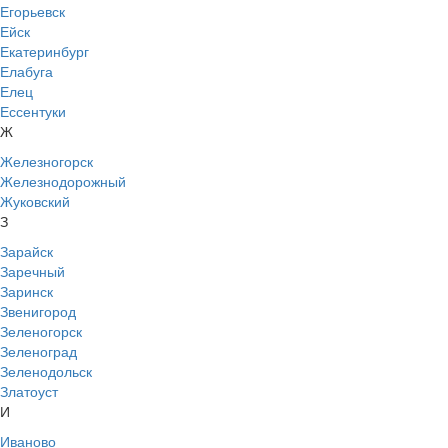
Егорьевск
Ейск
Екатеринбург
Елабуга
Елец
Ессентуки
Ж
Железногорск
Железнодорожный
Жуковский
З
Зарайск
Заречный
Заринск
Звенигород
Зеленогорск
Зеленоград
Зеленодольск
Златоуст
И
Иваново