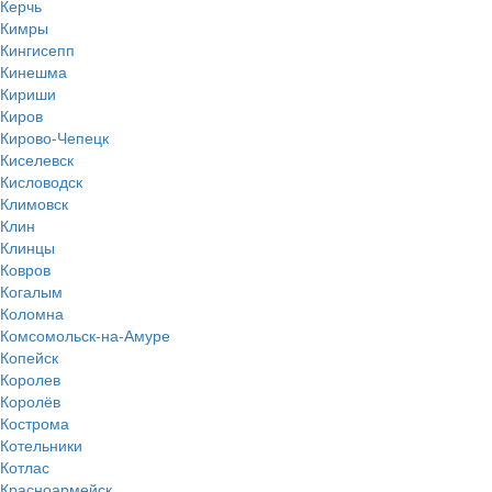
Керчь
Кимры
Кингисепп
Кинешма
Кириши
Киров
Кирово-Чепецк
Киселевск
Кисловодск
Климовск
Клин
Клинцы
Ковров
Когалым
Коломна
Комсомольск-на-Амуре
Копейск
Королев
Королёв
Кострома
Котельники
Котлас
Красноармейск