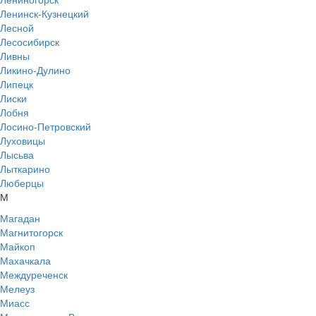
Ленинск-Кузнецкий
Лесной
Лесосибирск
Ливны
Ликино-Дулино
Липецк
Лиски
Лобня
Лосино-Петровский
Луховицы
Лысьва
Лыткарино
Люберцы
М
Магадан
Магнитогорск
Майкоп
Махачкала
Междуреченск
Мелеуз
Миасс