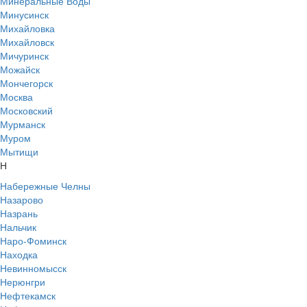
Минеральные Воды
Минусинск
Михайловка
Михайловск
Мичуринск
Можайск
Мончегорск
Москва
Московский
Мурманск
Муром
Мытищи
Н
Набережные Челны
Назарово
Назрань
Нальчик
Наро-Фоминск
Находка
Невинномысск
Нерюнгри
Нефтекамск