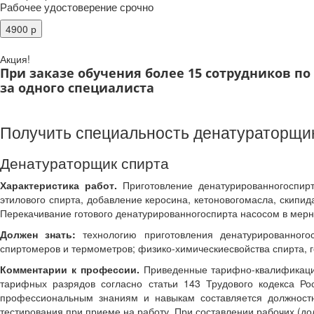
Рабочее удостоверение срочно
Акция!
При заказе обучения более 15 сотрудников п
за одного специалиста
Получить специальность денатураторщик
Денатураторщик спирта
Характеристика работ.
Приготовление денатурированногоспирт
этилового спирта, добавление керосина, кетоновогомасла, скипи
Перекачивание готового денатурированногоспирта насосом в мерн
Должен знать:
технологию приготовления денатурированногос
спиртомеров и термометров; физико-химическиесвойства спирта, г
Комментарии к профессии.
Приведенные тарифно-квалификаци
тарифных разрядов согласно статьи 143 Трудового кодекса Р
профессиональным знаниям и навыкам составляется должностн
тестирования при приеме на работу. При составлении рабочих (д