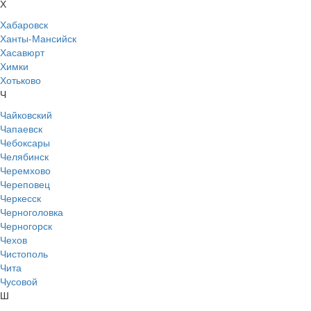
Х
Хабаровск
Ханты-Мансийск
Хасавюрт
Химки
Хотьково
Ч
Чайковский
Чапаевск
Чебоксары
Челябинск
Черемхово
Череповец
Черкесск
Черноголовка
Черногорск
Чехов
Чистополь
Чита
Чусовой
Ш