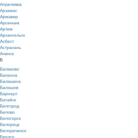
Апрелевка
Арзамас
Армавир
Арсеньев
Артем
Архангельск
Асбест
Астрахань
Ачинск
Б
Балаково
Балахна
Балашиха
Балашов
Барнаул
Батайск
Белгород
Белово
Белогорск
Белорецк
Белореченск
Бердск