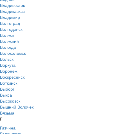
Владивосток
Владикавказ
Владимир
Волгоград
Волгодонск
Волжск
Волжский
Вологда
Волоколамск
Вольск
Воркута
Воронеж
Воскресенск
Воткинск
Выборг
Выкса
Высоковск
Вышний Волочек
Вязьма
Г
Гатчина
Геленджик