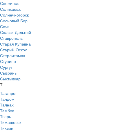
Снежинск
Соликамск
Солнечногорск
Сосновый Бор
Сочи
Спасск-Дальний
Ставрополь
Старая Купавна
Старый Оскол
Стерлитамак
Ступино
Сургут
Сызрань
Сыктывкар
Т
Таганрог
Талдом
Талнах
Тамбов
Тверь
Тимашевск
Тихвин