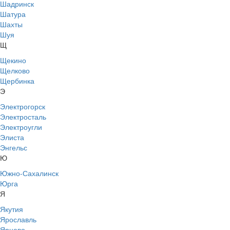
Шадринск
Шатура
Шахты
Шуя
Щ
Щекино
Щелково
Щербинка
Э
Электрогорск
Электросталь
Электроугли
Элиста
Энгельс
Ю
Южно-Сахалинск
Юрга
Я
Якутия
Ярославль
Ярцево