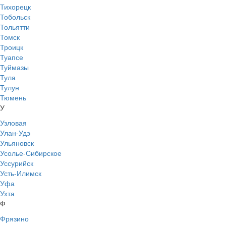
Тихорецк
Тобольск
Тольятти
Томск
Троицк
Туапсе
Туймазы
Тула
Тулун
Тюмень
У
Узловая
Улан-Удэ
Ульяновск
Усолье-Сибирское
Уссурийск
Усть-Илимск
Уфа
Ухта
Ф
Фрязино