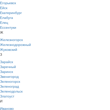
Егорьевск
Ейск
Екатеринбург
Елабуга
Елец
Ессентуки
Ж
Железногорск
Железнодорожный
Жуковский
З
Зарайск
Заречный
Заринск
Звенигород
Зеленогорск
Зеленоград
Зеленодольск
Златоуст
И
Иваново