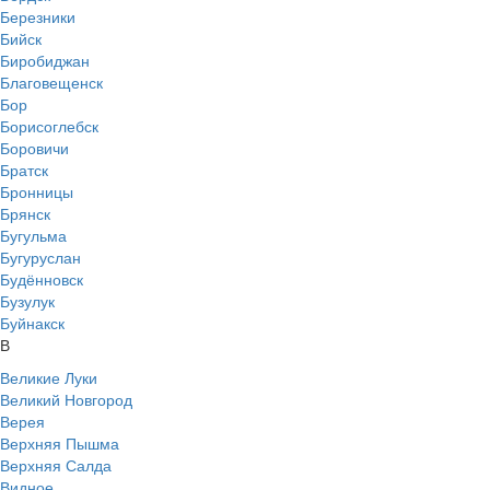
Березники
Бийск
Биробиджан
Благовещенск
Бор
Борисоглебск
Боровичи
Братск
Бронницы
Брянск
Бугульма
Бугуруслан
Будённовск
Бузулук
Буйнакск
В
Великие Луки
Великий Новгород
Верея
Верхняя Пышма
Верхняя Салда
Видное