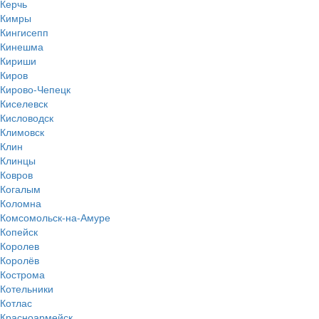
Керчь
Кимры
Кингисепп
Кинешма
Кириши
Киров
Кирово-Чепецк
Киселевск
Кисловодск
Климовск
Клин
Клинцы
Ковров
Когалым
Коломна
Комсомольск-на-Амуре
Копейск
Королев
Королёв
Кострома
Котельники
Котлас
Красноармейск