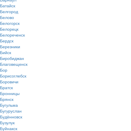
Батайск
Белгород
Белово
Белогорск
Белорецк
Белореченск
Бердск
Березники
Бийск
Биробиджан
Благовещенск
Бор
Борисоглебск
Боровичи
Братск
Бронницы
Брянск
Бугульма
Бугуруслан
Будённовск
Бузулук
Буйнакск