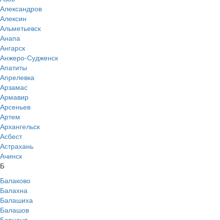
Александров
Алексин
Альметьевск
Анапа
Ангарск
Анжеро-Судженск
Апатиты
Апрелевка
Арзамас
Армавир
Арсеньев
Артем
Архангельск
Асбест
Астрахань
Ачинск
Б
Балаково
Балахна
Балашиха
Балашов
Барнаул