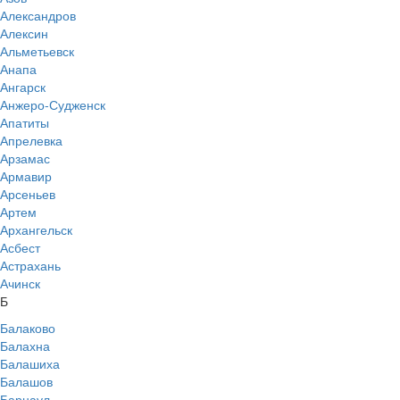
Александров
Алексин
Альметьевск
Анапа
Ангарск
Анжеро-Судженск
Апатиты
Апрелевка
Арзамас
Армавир
Арсеньев
Артем
Архангельск
Асбест
Астрахань
Ачинск
Б
Балаково
Балахна
Балашиха
Балашов
Барнаул