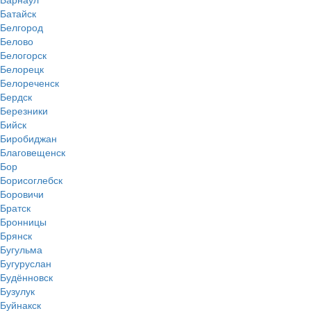
Батайск
Белгород
Белово
Белогорск
Белорецк
Белореченск
Бердск
Березники
Бийск
Биробиджан
Благовещенск
Бор
Борисоглебск
Боровичи
Братск
Бронницы
Брянск
Бугульма
Бугуруслан
Будённовск
Бузулук
Буйнакск