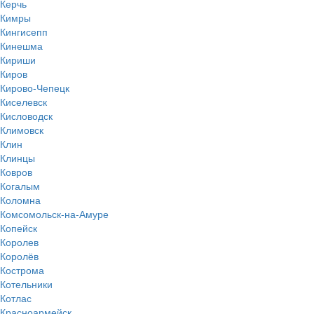
Керчь
Кимры
Кингисепп
Кинешма
Кириши
Киров
Кирово-Чепецк
Киселевск
Кисловодск
Климовск
Клин
Клинцы
Ковров
Когалым
Коломна
Комсомольск-на-Амуре
Копейск
Королев
Королёв
Кострома
Котельники
Котлас
Красноармейск