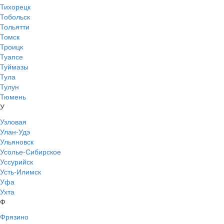
Тихорецк
Тобольск
Тольятти
Томск
Троицк
Туапсе
Туймазы
Тула
Тулун
Тюмень
У
Узловая
Улан-Удэ
Ульяновск
Усолье-Сибирское
Уссурийск
Усть-Илимск
Уфа
Ухта
Ф
Фрязино