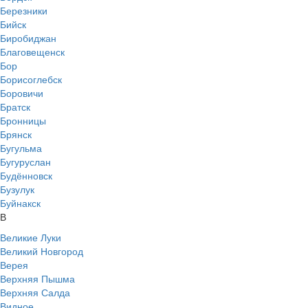
Березники
Бийск
Биробиджан
Благовещенск
Бор
Борисоглебск
Боровичи
Братск
Бронницы
Брянск
Бугульма
Бугуруслан
Будённовск
Бузулук
Буйнакск
В
Великие Луки
Великий Новгород
Верея
Верхняя Пышма
Верхняя Салда
Видное