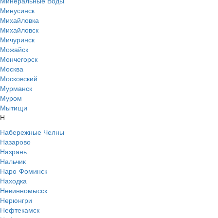
Минеральные Воды
Минусинск
Михайловка
Михайловск
Мичуринск
Можайск
Мончегорск
Москва
Московский
Мурманск
Муром
Мытищи
Н
Набережные Челны
Назарово
Назрань
Нальчик
Наро-Фоминск
Находка
Невинномысск
Нерюнгри
Нефтекамск