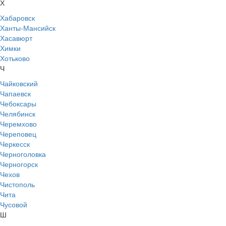
Х
Хабаровск
Ханты-Мансийск
Хасавюрт
Химки
Хотьково
Ч
Чайковский
Чапаевск
Чебоксары
Челябинск
Черемхово
Череповец
Черкесск
Черноголовка
Черногорск
Чехов
Чистополь
Чита
Чусовой
Ш