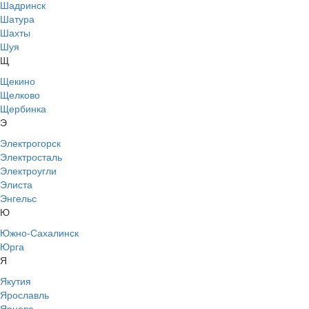
Шадринск
Шатура
Шахты
Шуя
Щ
Щекино
Щелково
Щербинка
Э
Электрогорск
Электросталь
Электроугли
Элиста
Энгельс
Ю
Южно-Сахалинск
Юрга
Я
Якутия
Ярославль
Ярцево