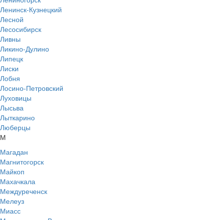
Ленинск-Кузнецкий
Лесной
Лесосибирск
Ливны
Ликино-Дулино
Липецк
Лиски
Лобня
Лосино-Петровский
Луховицы
Лысьва
Лыткарино
Люберцы
М
Магадан
Магнитогорск
Майкоп
Махачкала
Междуреченск
Мелеуз
Миасс