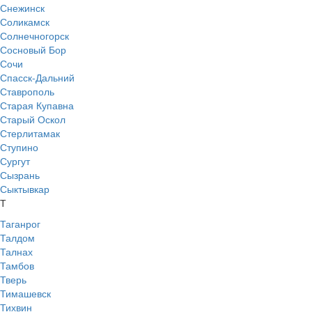
Снежинск
Соликамск
Солнечногорск
Сосновый Бор
Сочи
Спасск-Дальний
Ставрополь
Старая Купавна
Старый Оскол
Стерлитамак
Ступино
Сургут
Сызрань
Сыктывкар
Т
Таганрог
Талдом
Талнах
Тамбов
Тверь
Тимашевск
Тихвин