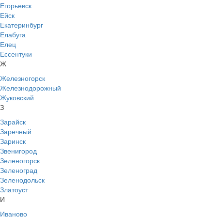
Егорьевск
Ейск
Екатеринбург
Елабуга
Елец
Ессентуки
Ж
Железногорск
Железнодорожный
Жуковский
З
Зарайск
Заречный
Заринск
Звенигород
Зеленогорск
Зеленоград
Зеленодольск
Златоуст
И
Иваново