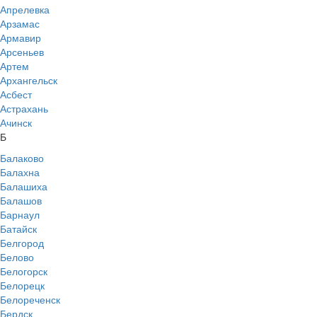
Апрелевка
Арзамас
Армавир
Арсеньев
Артем
Архангельск
Асбест
Астрахань
Ачинск
Б
Балаково
Балахна
Балашиха
Балашов
Барнаул
Батайск
Белгород
Белово
Белогорск
Белорецк
Белореченск
Бердск