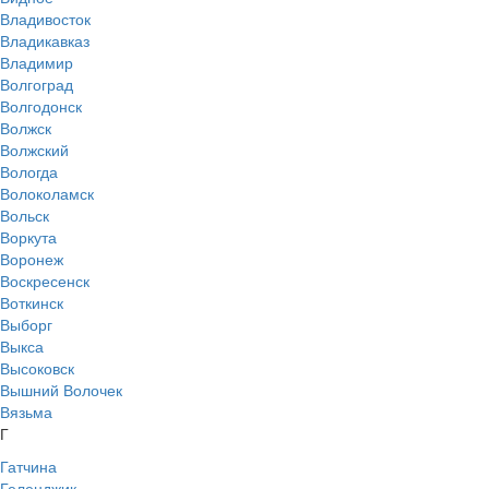
Владивосток
Владикавказ
Владимир
Волгоград
Волгодонск
Волжск
Волжский
Вологда
Волоколамск
Вольск
Воркута
Воронеж
Воскресенск
Воткинск
Выборг
Выкса
Высоковск
Вышний Волочек
Вязьма
Г
Гатчина
Геленджик