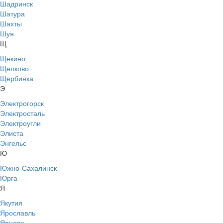
Шадринск
Шатура
Шахты
Шуя
Щ
Щекино
Щелково
Щербинка
Э
Электрогорск
Электросталь
Электроугли
Элиста
Энгельс
Ю
Южно-Сахалинск
Юрга
Я
Якутия
Ярославль
Ярцево