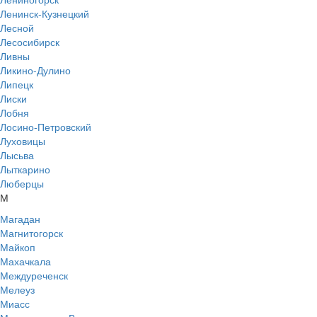
Ленинск-Кузнецкий
Лесной
Лесосибирск
Ливны
Ликино-Дулино
Липецк
Лиски
Лобня
Лосино-Петровский
Луховицы
Лысьва
Лыткарино
Люберцы
М
Магадан
Магнитогорск
Майкоп
Махачкала
Междуреченск
Мелеуз
Миасс