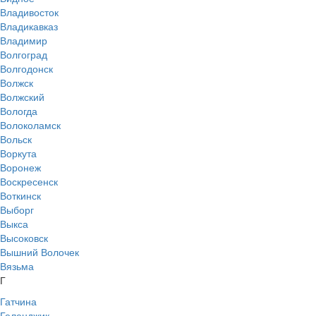
Владивосток
Владикавказ
Владимир
Волгоград
Волгодонск
Волжск
Волжский
Вологда
Волоколамск
Вольск
Воркута
Воронеж
Воскресенск
Воткинск
Выборг
Выкса
Высоковск
Вышний Волочек
Вязьма
Г
Гатчина
Геленджик