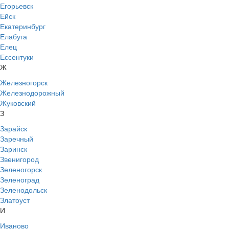
Егорьевск
Ейск
Екатеринбург
Елабуга
Елец
Ессентуки
Ж
Железногорск
Железнодорожный
Жуковский
З
Зарайск
Заречный
Заринск
Звенигород
Зеленогорск
Зеленоград
Зеленодольск
Златоуст
И
Иваново