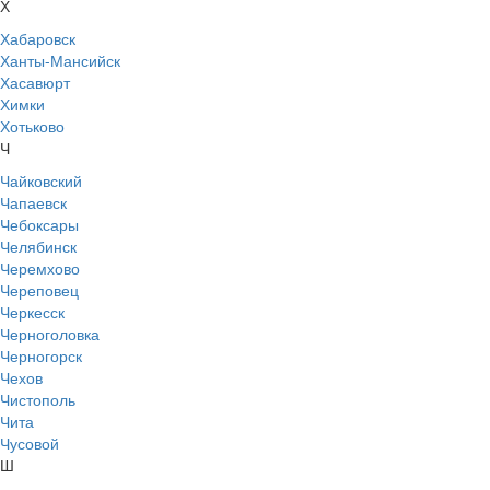
Х
Хабаровск
Ханты-Мансийск
Хасавюрт
Химки
Хотьково
Ч
Чайковский
Чапаевск
Чебоксары
Челябинск
Черемхово
Череповец
Черкесск
Черноголовка
Черногорск
Чехов
Чистополь
Чита
Чусовой
Ш