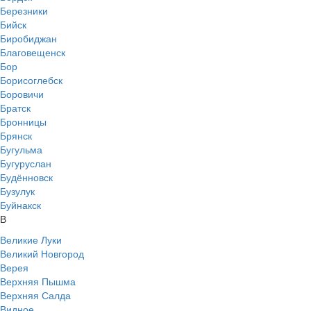
Березники
Бийск
Биробиджан
Благовещенск
Бор
Борисоглебск
Боровичи
Братск
Бронницы
Брянск
Бугульма
Бугуруслан
Будённовск
Бузулук
Буйнакск
В
Великие Луки
Великий Новгород
Верея
Верхняя Пышма
Верхняя Салда
Видное