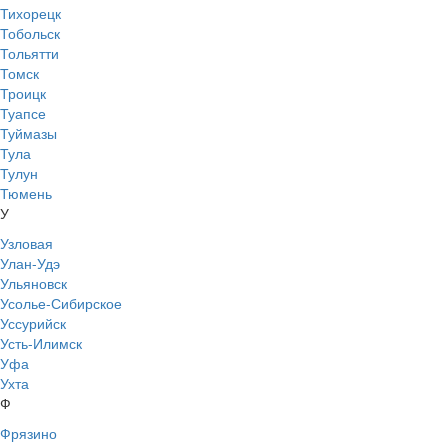
Тихорецк
Тобольск
Тольятти
Томск
Троицк
Туапсе
Туймазы
Тула
Тулун
Тюмень
У
Узловая
Улан-Удэ
Ульяновск
Усолье-Сибирское
Уссурийск
Усть-Илимск
Уфа
Ухта
Ф
Фрязино