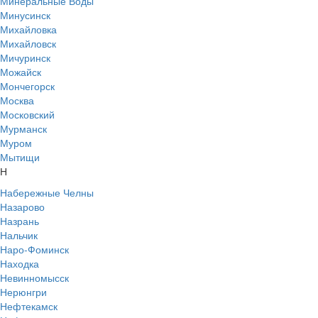
Минеральные Воды
Минусинск
Михайловка
Михайловск
Мичуринск
Можайск
Мончегорск
Москва
Московский
Мурманск
Муром
Мытищи
Н
Набережные Челны
Назарово
Назрань
Нальчик
Наро-Фоминск
Находка
Невинномысск
Нерюнгри
Нефтекамск