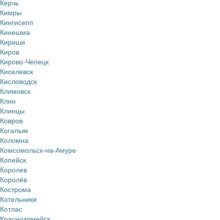
Керчь
Кимры
Кингисепп
Кинешма
Кириши
Киров
Кирово-Чепецк
Киселевск
Кисловодск
Климовск
Клин
Клинцы
Ковров
Когалым
Коломна
Комсомольск-на-Амуре
Копейск
Королев
Королёв
Кострома
Котельники
Котлас
Красноармейск