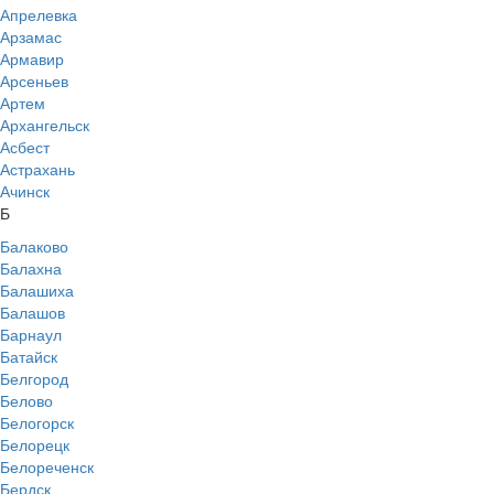
Апрелевка
Арзамас
Армавир
Арсеньев
Артем
Архангельск
Асбест
Астрахань
Ачинск
Б
Балаково
Балахна
Балашиха
Балашов
Барнаул
Батайск
Белгород
Белово
Белогорск
Белорецк
Белореченск
Бердск