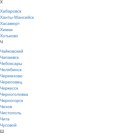
Х
Хабаровск
Ханты-Мансийск
Хасавюрт
Химки
Хотьково
Ч
Чайковский
Чапаевск
Чебоксары
Челябинск
Черемхово
Череповец
Черкесск
Черноголовка
Черногорск
Чехов
Чистополь
Чита
Чусовой
Ш