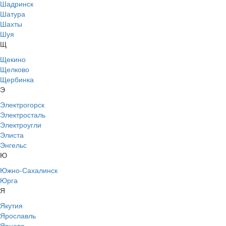
Шадринск
Шатура
Шахты
Шуя
Щ
Щекино
Щелково
Щербинка
Э
Электрогорск
Электросталь
Электроугли
Элиста
Энгельс
Ю
Южно-Сахалинск
Юрга
Я
Якутия
Ярославль
Ярцево