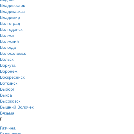
Владивосток
Владикавказ
Владимир
Волгоград
Волгодонск
Волжск
Волжский
Вологда
Волоколамск
Вольск
Воркута
Воронеж
Воскресенск
Воткинск
Выборг
Выкса
Высоковск
Вышний Волочек
Вязьма
Г
Гатчина
Геленджик