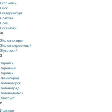
Егорьевск
Ейск
Екатеринбург
Елабуга
Елец
Ессентуки
Ж
Железногорск
Железнодорожный
Жуковский
З
Зарайск
Заречный
Заринск
Звенигород
Зеленогорск
Зеленоград
Зеленодольск
Златоуст
И
Иваново