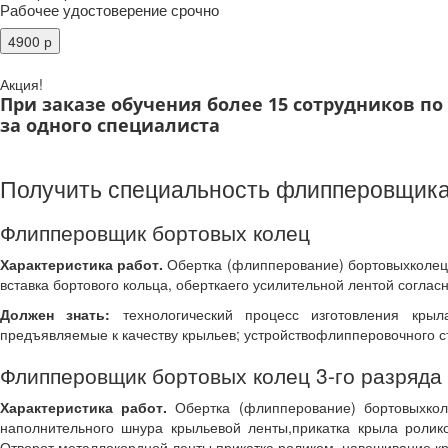
Рабочее удостоверение срочно
Акция!
При заказе обучения более 15 сотрудников п
за одного специалиста
Получить специальность флипперовщика
Флипперовщик бортовых колец
Характеристика работ.
Обертка (флипперование) бортовыхколец к
вставка бортового кольца, оберткаего усилительной лентой согла
Должен знать:
технологический процесс изготовления крыл
предъявляемые к качеству крыльев; устройствофлипперовочного с
Флипперовщик бортовых колец 3-го разряда
Характеристика работ.
Обертка (флипперование) бортовыхкол
наполнительного шнура крыльевой ленты,прикатка крыла ролик
Отворот металлокордной ленты,прикатка роликом, навешивание кр