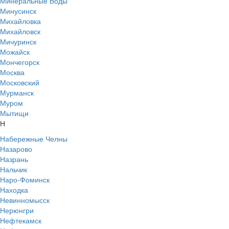
Минеральные Воды
Минусинск
Михайловка
Михайловск
Мичуринск
Можайск
Мончегорск
Москва
Московский
Мурманск
Муром
Мытищи
Н
Набережные Челны
Назарово
Назрань
Нальчик
Наро-Фоминск
Находка
Невинномысск
Нерюнгри
Нефтекамск