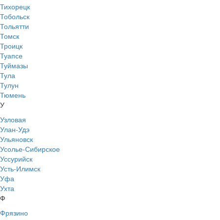
Тихорецк
Тобольск
Тольятти
Томск
Троицк
Туапсе
Туймазы
Тула
Тулун
Тюмень
У
Узловая
Улан-Удэ
Ульяновск
Усолье-Сибирское
Уссурийск
Усть-Илимск
Уфа
Ухта
Ф
Фрязино