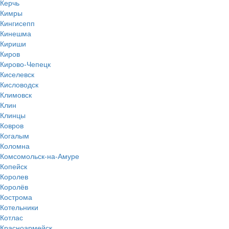
Керчь
Кимры
Кингисепп
Кинешма
Кириши
Киров
Кирово-Чепецк
Киселевск
Кисловодск
Климовск
Клин
Клинцы
Ковров
Когалым
Коломна
Комсомольск-на-Амуре
Копейск
Королев
Королёв
Кострома
Котельники
Котлас
Красноармейск