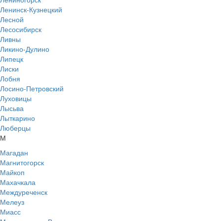
Ленинск-Кузнецкий
Лесной
Лесосибирск
Ливны
Ликино-Дулино
Липецк
Лиски
Лобня
Лосино-Петровский
Луховицы
Лысьва
Лыткарино
Люберцы
М
Магадан
Магнитогорск
Майкоп
Махачкала
Междуреченск
Мелеуз
Миасс