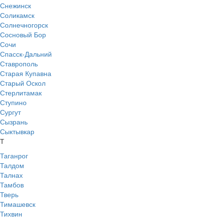
Снежинск
Соликамск
Солнечногорск
Сосновый Бор
Сочи
Спасск-Дальний
Ставрополь
Старая Купавна
Старый Оскол
Стерлитамак
Ступино
Сургут
Сызрань
Сыктывкар
Т
Таганрог
Талдом
Талнах
Тамбов
Тверь
Тимашевск
Тихвин