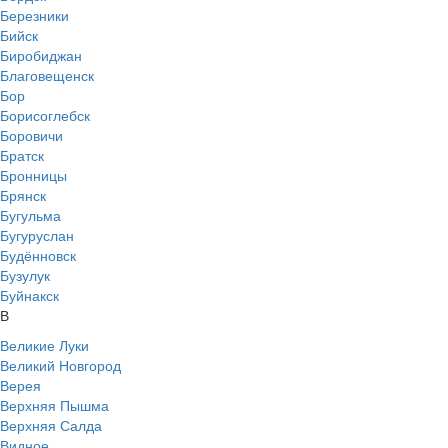
Березники
Бийск
Биробиджан
Благовещенск
Бор
Борисоглебск
Боровичи
Братск
Бронницы
Брянск
Бугульма
Бугуруслан
Будённовск
Бузулук
Буйнакск
В
Великие Луки
Великий Новгород
Верея
Верхняя Пышма
Верхняя Салда
Видное