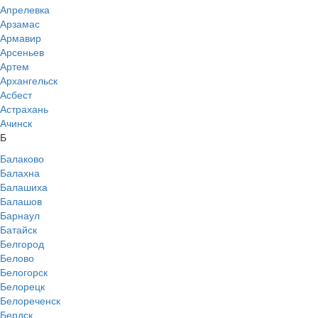
Апрелевка
Арзамас
Армавир
Арсеньев
Артем
Архангельск
Асбест
Астрахань
Ачинск
Б
Балаково
Балахна
Балашиха
Балашов
Барнаул
Батайск
Белгород
Белово
Белогорск
Белорецк
Белореченск
Бердск