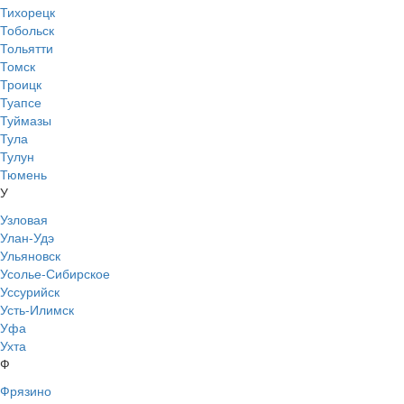
Тихорецк
Тобольск
Тольятти
Томск
Троицк
Туапсе
Туймазы
Тула
Тулун
Тюмень
У
Узловая
Улан-Удэ
Ульяновск
Усолье-Сибирское
Уссурийск
Усть-Илимск
Уфа
Ухта
Ф
Фрязино