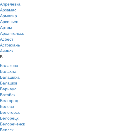
Апрелевка
Арзамас
Армавир
Арсеньев
Артем
Архангельск
Асбест
Астрахань
Ачинск
Б
Балаково
Балахна
Балашиха
Балашов
Барнаул
Батайск
Белгород
Белово
Белогорск
Белорецк
Белореченск
Бердск