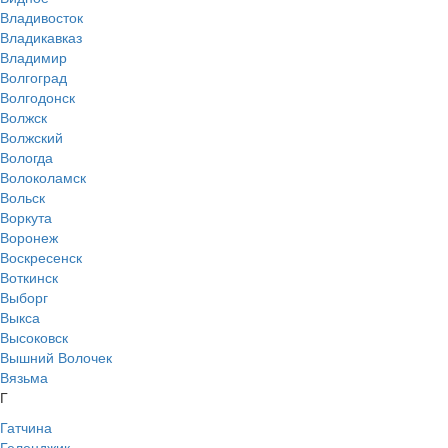
Владивосток
Владикавказ
Владимир
Волгоград
Волгодонск
Волжск
Волжский
Вологда
Волоколамск
Вольск
Воркута
Воронеж
Воскресенск
Воткинск
Выборг
Выкса
Высоковск
Вышний Волочек
Вязьма
Г
Гатчина
Геленджик