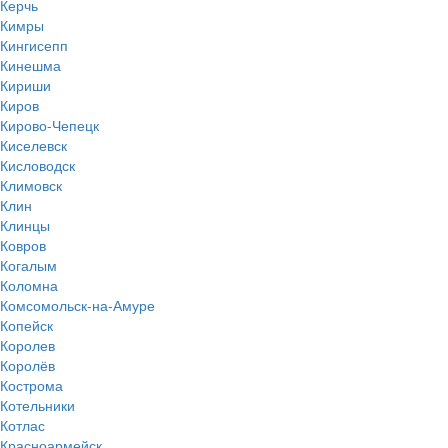
Керчь
Кимры
Кингисепп
Кинешма
Кириши
Киров
Кирово-Чепецк
Киселевск
Кисловодск
Климовск
Клин
Клинцы
Ковров
Когалым
Коломна
Комсомольск-на-Амуре
Копейск
Королев
Королёв
Кострома
Котельники
Котлас
Красноармейск