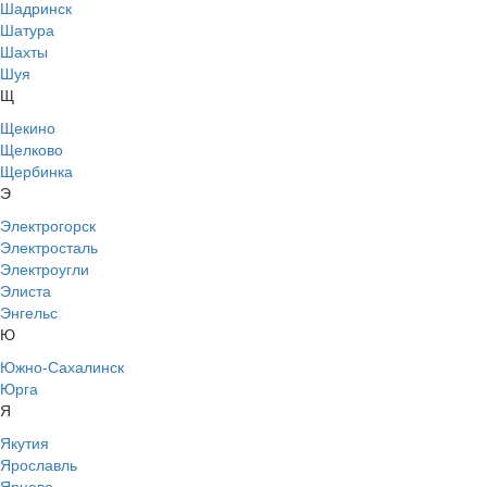
Шадринск
Шатура
Шахты
Шуя
Щ
Щекино
Щелково
Щербинка
Э
Электрогорск
Электросталь
Электроугли
Элиста
Энгельс
Ю
Южно-Сахалинск
Юрга
Я
Якутия
Ярославль
Ярцево