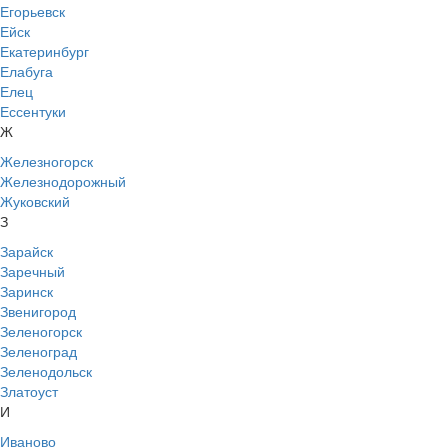
Егорьевск
Ейск
Екатеринбург
Елабуга
Елец
Ессентуки
Ж
Железногорск
Железнодорожный
Жуковский
З
Зарайск
Заречный
Заринск
Звенигород
Зеленогорск
Зеленоград
Зеленодольск
Златоуст
И
Иваново