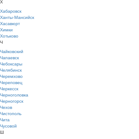
Х
Хабаровск
Ханты-Мансийск
Хасавюрт
Химки
Хотьково
Ч
Чайковский
Чапаевск
Чебоксары
Челябинск
Черемхово
Череповец
Черкесск
Черноголовка
Черногорск
Чехов
Чистополь
Чита
Чусовой
Ш