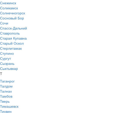
Снежинск
Соликамск
Солнечногорск
Сосновый Бор
Сочи
Спасск-Дальний
Ставрополь
Старая Купавна
Старый Оскол
Стерлитамак
Ступино
Сургут
Сызрань
Сыктывкар
Т
Таганрог
Талдом
Талнах
Тамбов
Тверь
Тимашевск
Тихвин