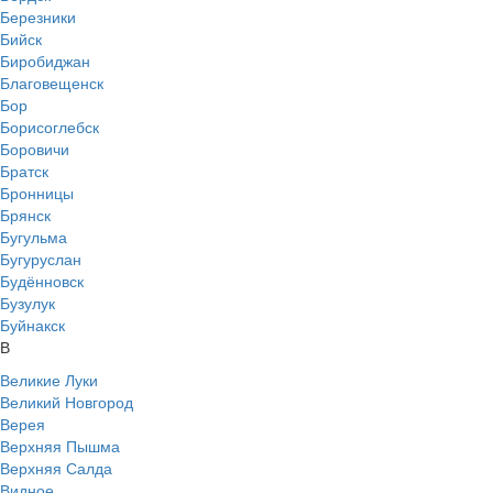
Березники
Бийск
Биробиджан
Благовещенск
Бор
Борисоглебск
Боровичи
Братск
Бронницы
Брянск
Бугульма
Бугуруслан
Будённовск
Бузулук
Буйнакск
В
Великие Луки
Великий Новгород
Верея
Верхняя Пышма
Верхняя Салда
Видное