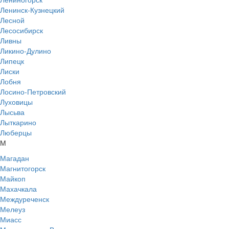
Ленинск-Кузнецкий
Лесной
Лесосибирск
Ливны
Ликино-Дулино
Липецк
Лиски
Лобня
Лосино-Петровский
Луховицы
Лысьва
Лыткарино
Люберцы
М
Магадан
Магнитогорск
Майкоп
Махачкала
Междуреченск
Мелеуз
Миасс