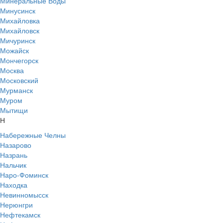
Минеральные Воды
Минусинск
Михайловка
Михайловск
Мичуринск
Можайск
Мончегорск
Москва
Московский
Мурманск
Муром
Мытищи
Н
Набережные Челны
Назарово
Назрань
Нальчик
Наро-Фоминск
Находка
Невинномысск
Нерюнгри
Нефтекамск