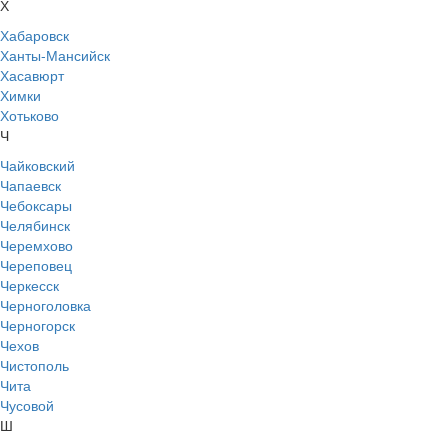
Х
Хабаровск
Ханты-Мансийск
Хасавюрт
Химки
Хотьково
Ч
Чайковский
Чапаевск
Чебоксары
Челябинск
Черемхово
Череповец
Черкесск
Черноголовка
Черногорск
Чехов
Чистополь
Чита
Чусовой
Ш