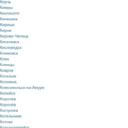
Керчь
Кимры
Кингисепп
Кинешма
Кириши
Киров
Кирово-Чепецк
Киселевск
Кисловодск
Климовск
Клин
Клинцы
Ковров
Когалым
Коломна
Комсомольск-на-Амуре
Копейск
Королев
Королёв
Кострома
Котельники
Котлас
Красноармейск