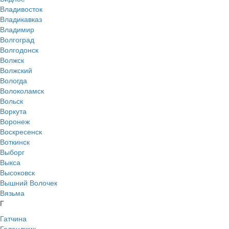
Владивосток
Владикавказ
Владимир
Волгоград
Волгодонск
Волжск
Волжский
Вологда
Волоколамск
Вольск
Воркута
Воронеж
Воскресенск
Воткинск
Выборг
Выкса
Высоковск
Вышний Волочек
Вязьма
Г
Гатчина
Геленджик