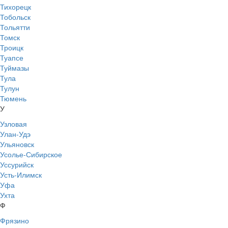
Тихорецк
Тобольск
Тольятти
Томск
Троицк
Туапсе
Туймазы
Тула
Тулун
Тюмень
У
Узловая
Улан-Удэ
Ульяновск
Усолье-Сибирское
Уссурийск
Усть-Илимск
Уфа
Ухта
Ф
Фрязино