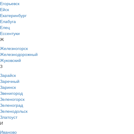
Егорьевск
Ейск
Екатеринбург
Елабуга
Елец
Ессентуки
Ж
Железногорск
Железнодорожный
Жуковский
З
Зарайск
Заречный
Заринск
Звенигород
Зеленогорск
Зеленоград
Зеленодольск
Златоуст
И
Иваново