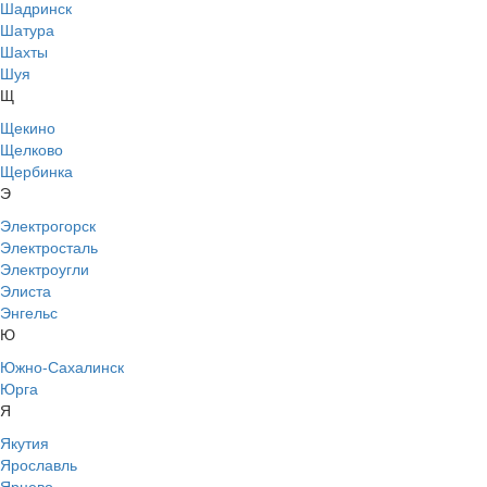
Шадринск
Шатура
Шахты
Шуя
Щ
Щекино
Щелково
Щербинка
Э
Электрогорск
Электросталь
Электроугли
Элиста
Энгельс
Ю
Южно-Сахалинск
Юрга
Я
Якутия
Ярославль
Ярцево