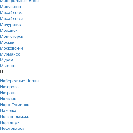
Минеральные Воды
Минусинск
Михайловка
Михайловск
Мичуринск
Можайск
Мончегорск
Москва
Московский
Мурманск
Муром
Мытищи
Н
Набережные Челны
Назарово
Назрань
Нальчик
Наро-Фоминск
Находка
Невинномысск
Нерюнгри
Нефтекамск