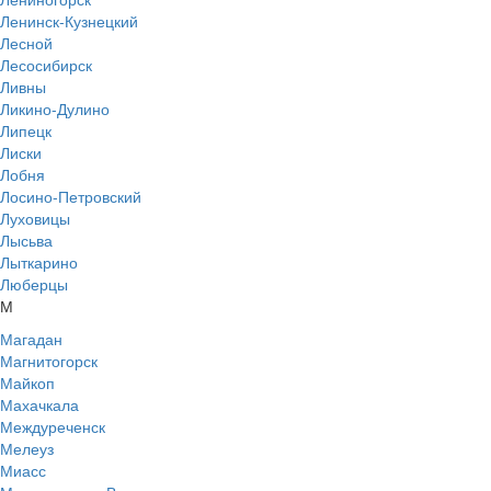
Ленинск-Кузнецкий
Лесной
Лесосибирск
Ливны
Ликино-Дулино
Липецк
Лиски
Лобня
Лосино-Петровский
Луховицы
Лысьва
Лыткарино
Люберцы
М
Магадан
Магнитогорск
Майкоп
Махачкала
Междуреченск
Мелеуз
Миасс