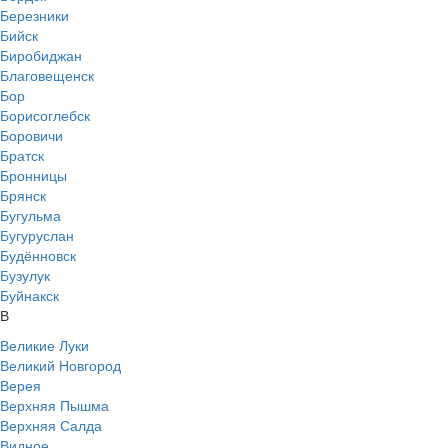
Березники
Бийск
Биробиджан
Благовещенск
Бор
Борисоглебск
Боровичи
Братск
Бронницы
Брянск
Бугульма
Бугуруслан
Будённовск
Бузулук
Буйнакск
В
Великие Луки
Великий Новгород
Верея
Верхняя Пышма
Верхняя Салда
Видное