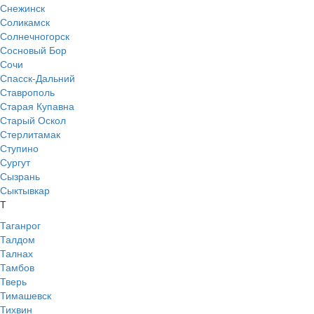
Снежинск
Соликамск
Солнечногорск
Сосновый Бор
Сочи
Спасск-Дальний
Ставрополь
Старая Купавна
Старый Оскол
Стерлитамак
Ступино
Сургут
Сызрань
Сыктывкар
Т
Таганрог
Талдом
Талнах
Тамбов
Тверь
Тимашевск
Тихвин