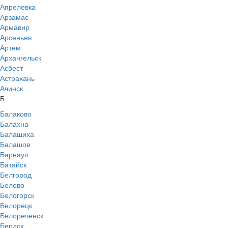
Апрелевка
Арзамас
Армавир
Арсеньев
Артем
Архангельск
Асбест
Астрахань
Ачинск
Б
Балаково
Балахна
Балашиха
Балашов
Барнаул
Батайск
Белгород
Белово
Белогорск
Белорецк
Белореченск
Бердск