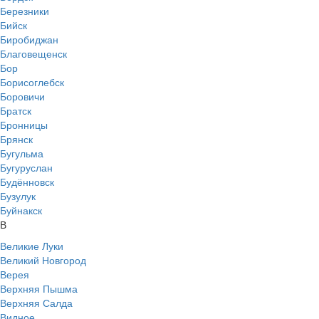
Березники
Бийск
Биробиджан
Благовещенск
Бор
Борисоглебск
Боровичи
Братск
Бронницы
Брянск
Бугульма
Бугуруслан
Будённовск
Бузулук
Буйнакск
В
Великие Луки
Великий Новгород
Верея
Верхняя Пышма
Верхняя Салда
Видное