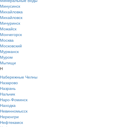
Минеральные Воды
Минусинск
Михайловка
Михайловск
Мичуринск
Можайск
Мончегорск
Москва
Московский
Мурманск
Муром
Мытищи
Н
Набережные Челны
Назарово
Назрань
Нальчик
Наро-Фоминск
Находка
Невинномысск
Нерюнгри
Нефтекамск