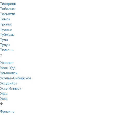
Тихорецк
Тобольск
Тольятти
Томск
Троицк
Туапсе
Туймазы
Тула
Тулун
Тюмень
У
Узловая
Улан-Удэ
Ульяновск
Усолье-Сибирское
Уссурийск
Усть-Илимск
Уфа
Ухта
Ф
Фрязино