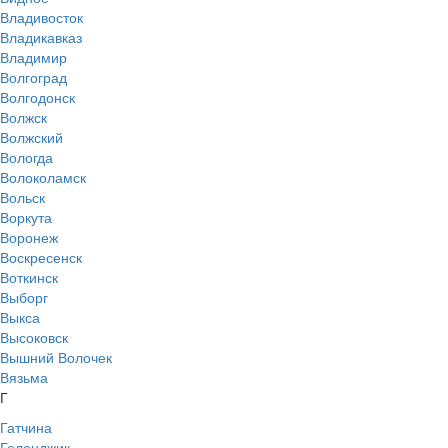
Владивосток
Владикавказ
Владимир
Волгоград
Волгодонск
Волжск
Волжский
Вологда
Волоколамск
Вольск
Воркута
Воронеж
Воскресенск
Воткинск
Выборг
Выкса
Высоковск
Вышний Волочек
Вязьма
Г
Гатчина
Геленджик