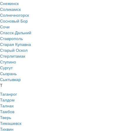
Снежинск
Соликамск
Солнечногорск
Сосновый Бор
Сочи
Спасск-Дальний
Ставрополь
Старая Купавна
Старый Оскол
Стерлитамак
Ступино
Сургут
Сызрань
Сыктывкар
Т
Таганрог
Талдом
Талнах
Тамбов
Тверь
Тимашевск
Тихвин