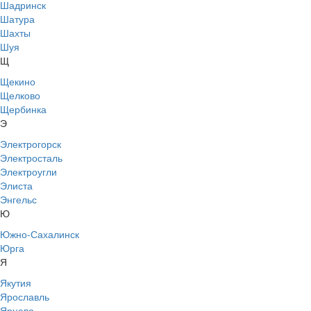
Шадринск
Шатура
Шахты
Шуя
Щ
Щекино
Щелково
Щербинка
Э
Электрогорск
Электросталь
Электроугли
Элиста
Энгельс
Ю
Южно-Сахалинск
Юрга
Я
Якутия
Ярославль
Ярцево