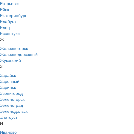
Егорьевск
Ейск
Екатеринбург
Елабуга
Елец
Ессентуки
Ж
Железногорск
Железнодорожный
Жуковский
З
Зарайск
Заречный
Заринск
Звенигород
Зеленогорск
Зеленоград
Зеленодольск
Златоуст
И
Иваново