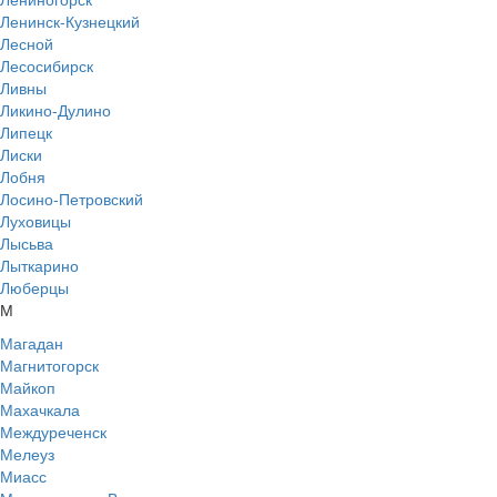
Ленинск-Кузнецкий
Лесной
Лесосибирск
Ливны
Ликино-Дулино
Липецк
Лиски
Лобня
Лосино-Петровский
Луховицы
Лысьва
Лыткарино
Люберцы
М
Магадан
Магнитогорск
Майкоп
Махачкала
Междуреченск
Мелеуз
Миасс