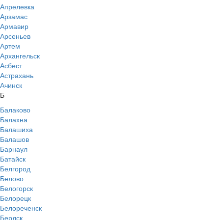
Апрелевка
Арзамас
Армавир
Арсеньев
Артем
Архангельск
Асбест
Астрахань
Ачинск
Б
Балаково
Балахна
Балашиха
Балашов
Барнаул
Батайск
Белгород
Белово
Белогорск
Белорецк
Белореченск
Бердск