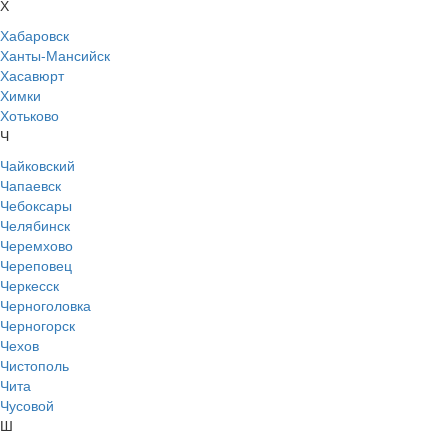
Х
Хабаровск
Ханты-Мансийск
Хасавюрт
Химки
Хотьково
Ч
Чайковский
Чапаевск
Чебоксары
Челябинск
Черемхово
Череповец
Черкесск
Черноголовка
Черногорск
Чехов
Чистополь
Чита
Чусовой
Ш