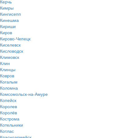
Керчь
Кимры
Кингисепп
Кинешма
Кириши
Киров
Кирово-Чепецк
Киселевск
Кисловодск
Климовск
Клин
Клинцы
Ковров
Когалым
Коломна
Комсомольск-на-Амуре
Копейск
Королев
Королёв
Кострома
Котельники
Котлас
Красноармейск