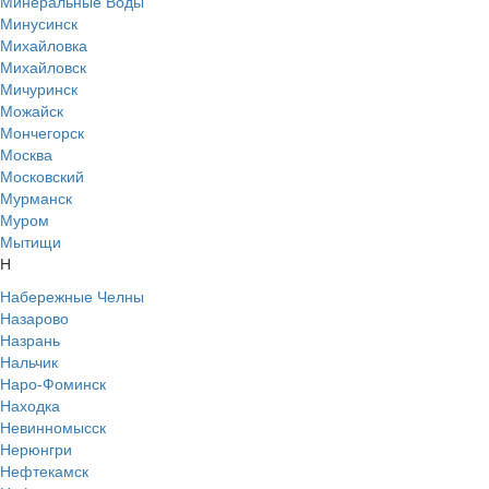
Минеральные Воды
Минусинск
Михайловка
Михайловск
Мичуринск
Можайск
Мончегорск
Москва
Московский
Мурманск
Муром
Мытищи
Н
Набережные Челны
Назарово
Назрань
Нальчик
Наро-Фоминск
Находка
Невинномысск
Нерюнгри
Нефтекамск