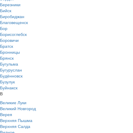
Березники
Бийск
Биробиджан
Благовещенск
Бор
Борисоглебск
Боровичи
Братск
Бронницы
Брянск
Бугульма
Бугуруслан
Будённовск
Бузулук
Буйнакск
В
Великие Луки
Великий Новгород
Верея
Верхняя Пышма
Верхняя Салда
Видное