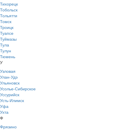
Тихорецк
Тобольск
Тольятти
Томск
Троицк
Туапсе
Туймазы
Тула
Тулун
Тюмень
У
Узловая
Улан-Удэ
Ульяновск
Усолье-Сибирское
Уссурийск
Усть-Илимск
Уфа
Ухта
Ф
Фрязино