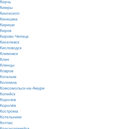
Керчь
Кимры
Кингисепп
Кинешма
Кириши
Киров
Кирово-Чепецк
Киселевск
Кисловодск
Климовск
Клин
Клинцы
Ковров
Когалым
Коломна
Комсомольск-на-Амуре
Копейск
Королев
Королёв
Кострома
Котельники
Котлас
Красноармейск