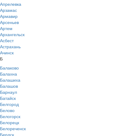
Апрелевка
Арзамас
Армавир
Арсеньев
Артем
Архангельск
Асбест
Астрахань
Ачинск
Б
Балаково
Балахна
Балашиха
Балашов
Барнаул
Батайск
Белгород
Белово
Белогорск
Белорецк
Белореченск
Бердск