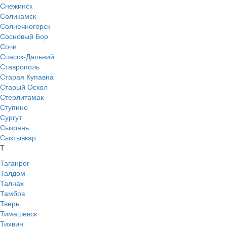
Снежинск
Соликамск
Солнечногорск
Сосновый Бор
Сочи
Спасск-Дальний
Ставрополь
Старая Купавна
Старый Оскол
Стерлитамак
Ступино
Сургут
Сызрань
Сыктывкар
Т
Таганрог
Талдом
Талнах
Тамбов
Тверь
Тимашевск
Тихвин