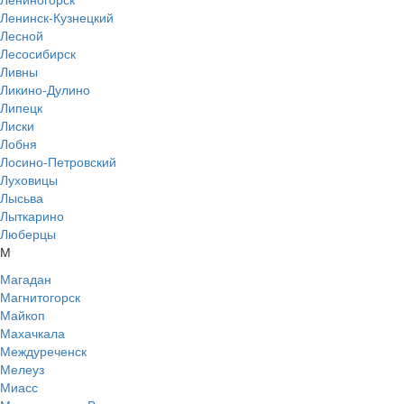
Ленинск-Кузнецкий
Лесной
Лесосибирск
Ливны
Ликино-Дулино
Липецк
Лиски
Лобня
Лосино-Петровский
Луховицы
Лысьва
Лыткарино
Люберцы
М
Магадан
Магнитогорск
Майкоп
Махачкала
Междуреченск
Мелеуз
Миасс