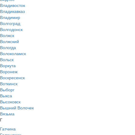
Владивосток
Владикавказ
Владимир
Волгоград
Волгодонск
Волжск
Волжский
Вологда
Волоколамск
Вольск
Воркута
Воронеж
Воскресенск
Воткинск
Выборг
Выкса
Высоковск
Вышний Волочек
Вязьма
Г
Гатчина
Геленджик