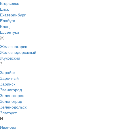
Егорьевск
Ейск
Екатеринбург
Елабуга
Елец
Ессентуки
Ж
Железногорск
Железнодорожный
Жуковский
З
Зарайск
Заречный
Заринск
Звенигород
Зеленогорск
Зеленоград
Зеленодольск
Златоуст
И
Иваново