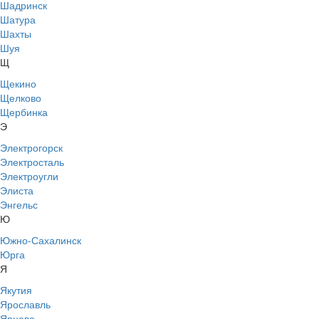
Шадринск
Шатура
Шахты
Шуя
Щ
Щекино
Щелково
Щербинка
Э
Электрогорск
Электросталь
Электроугли
Элиста
Энгельс
Ю
Южно-Сахалинск
Юрга
Я
Якутия
Ярославль
Ярцево