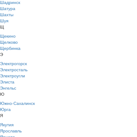
Шадринск
Шатура
Шахты
Шуя
Щ
Щекино
Щелково
Щербинка
Э
Электрогорск
Электросталь
Электроугли
Элиста
Энгельс
Ю
Южно-Сахалинск
Юрга
Я
Якутия
Ярославль
Ярцево