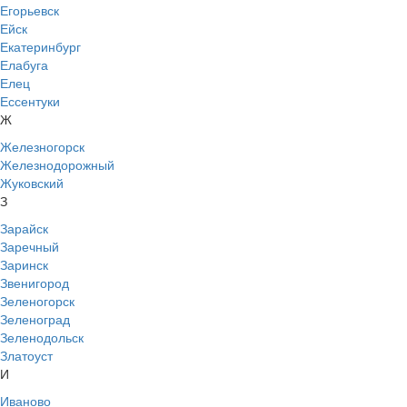
Егорьевск
Ейск
Екатеринбург
Елабуга
Елец
Ессентуки
Ж
Железногорск
Железнодорожный
Жуковский
З
Зарайск
Заречный
Заринск
Звенигород
Зеленогорск
Зеленоград
Зеленодольск
Златоуст
И
Иваново