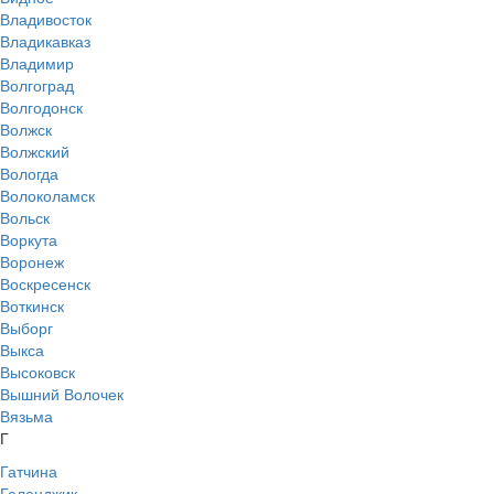
Владивосток
Владикавказ
Владимир
Волгоград
Волгодонск
Волжск
Волжский
Вологда
Волоколамск
Вольск
Воркута
Воронеж
Воскресенск
Воткинск
Выборг
Выкса
Высоковск
Вышний Волочек
Вязьма
Г
Гатчина
Геленджик