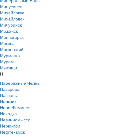
Минеральные Воды
Минусинск
Михайловка
Михайловск
Мичуринск
Можайск
Мончегорск
Москва
Московский
Мурманск
Муром
Мытищи
Н
Набережные Челны
Назарово
Назрань
Нальчик
Наро-Фоминск
Находка
Невинномысск
Нерюнгри
Нефтекамск