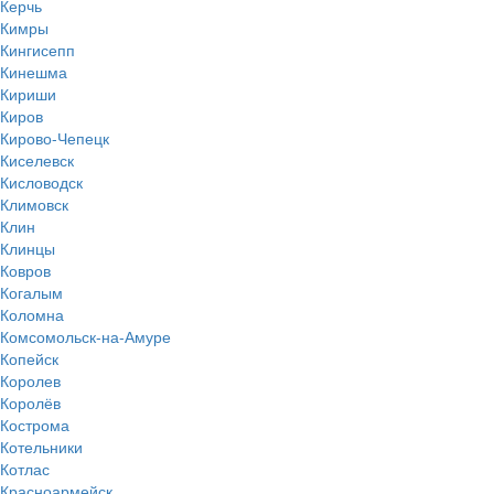
Керчь
Кимры
Кингисепп
Кинешма
Кириши
Киров
Кирово-Чепецк
Киселевск
Кисловодск
Климовск
Клин
Клинцы
Ковров
Когалым
Коломна
Комсомольск-на-Амуре
Копейск
Королев
Королёв
Кострома
Котельники
Котлас
Красноармейск