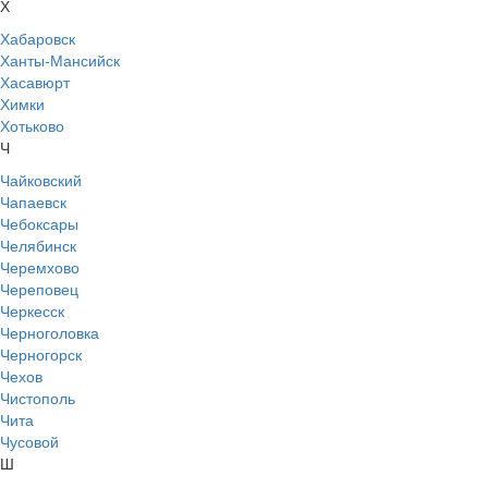
Х
Хабаровск
Ханты-Мансийск
Хасавюрт
Химки
Хотьково
Ч
Чайковский
Чапаевск
Чебоксары
Челябинск
Черемхово
Череповец
Черкесск
Черноголовка
Черногорск
Чехов
Чистополь
Чита
Чусовой
Ш