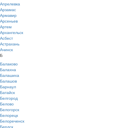
Апрелевка
Арзамас
Армавир
Арсеньев
Артем
Архангельск
Асбест
Астрахань
Ачинск
Б
Балаково
Балахна
Балашиха
Балашов
Барнаул
Батайск
Белгород
Белово
Белогорск
Белорецк
Белореченск
Бердск