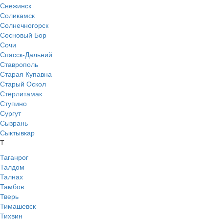
Снежинск
Соликамск
Солнечногорск
Сосновый Бор
Сочи
Спасск-Дальний
Ставрополь
Старая Купавна
Старый Оскол
Стерлитамак
Ступино
Сургут
Сызрань
Сыктывкар
Т
Таганрог
Талдом
Талнах
Тамбов
Тверь
Тимашевск
Тихвин