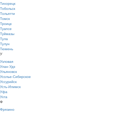
Тихорецк
Тобольск
Тольятти
Томск
Троицк
Туапсе
Туймазы
Тула
Тулун
Тюмень
У
Узловая
Улан-Удэ
Ульяновск
Усолье-Сибирское
Уссурийск
Усть-Илимск
Уфа
Ухта
Ф
Фрязино