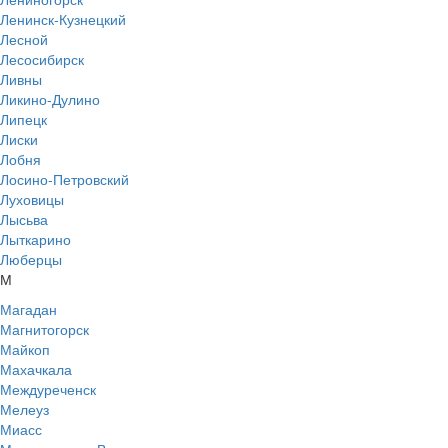
Ленинск-Кузнецкий
Лесной
Лесосибирск
Ливны
Ликино-Дулино
Липецк
Лиски
Лобня
Лосино-Петровский
Луховицы
Лысьва
Лыткарино
Люберцы
М
Магадан
Магнитогорск
Майкоп
Махачкала
Междуреченск
Мелеуз
Миасс