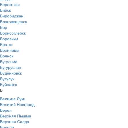
Березники
Бийск
Биробиджан
Благовещенск
Бор
Борисоглебск
Боровичи
Братск
Бронницы
Брянск
Бугульма
Бугуруслан
Будённовск
Бузулук
Буйнакск
В
Великие Луки
Великий Новгород
Верея
Верхняя Пышма
Верхняя Салда
Видное