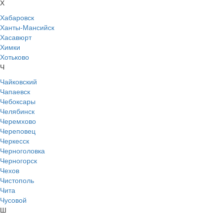
Х
Хабаровск
Ханты-Мансийск
Хасавюрт
Химки
Хотьково
Ч
Чайковский
Чапаевск
Чебоксары
Челябинск
Черемхово
Череповец
Черкесск
Черноголовка
Черногорск
Чехов
Чистополь
Чита
Чусовой
Ш