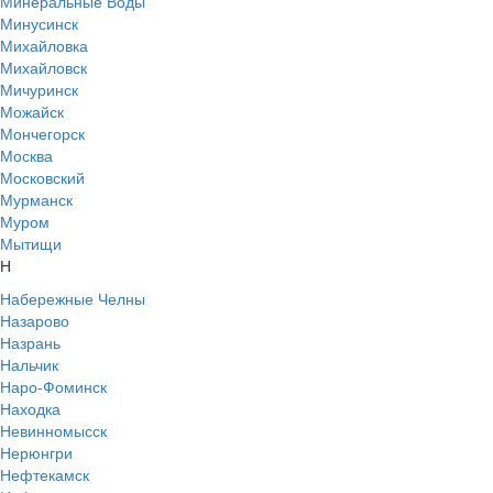
Минеральные Воды
Минусинск
Михайловка
Михайловск
Мичуринск
Можайск
Мончегорск
Москва
Московский
Мурманск
Муром
Мытищи
Н
Набережные Челны
Назарово
Назрань
Нальчик
Наро-Фоминск
Находка
Невинномысск
Нерюнгри
Нефтекамск