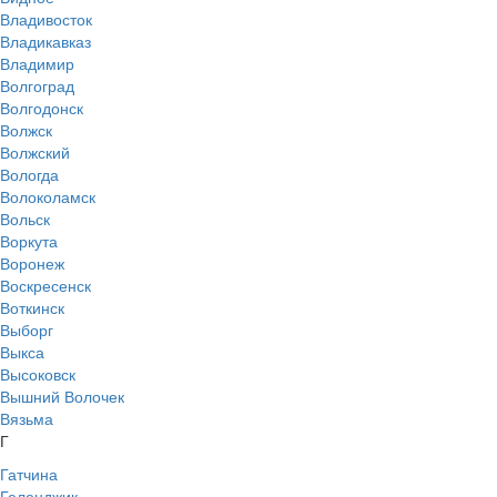
Владивосток
Владикавказ
Владимир
Волгоград
Волгодонск
Волжск
Волжский
Вологда
Волоколамск
Вольск
Воркута
Воронеж
Воскресенск
Воткинск
Выборг
Выкса
Высоковск
Вышний Волочек
Вязьма
Г
Гатчина
Геленджик