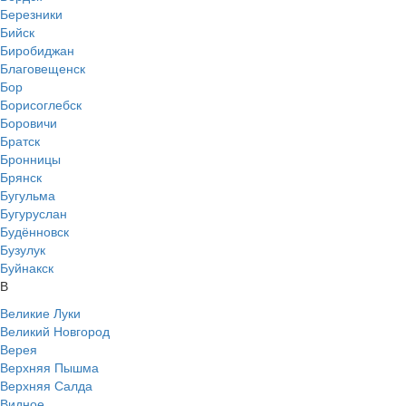
Березники
Бийск
Биробиджан
Благовещенск
Бор
Борисоглебск
Боровичи
Братск
Бронницы
Брянск
Бугульма
Бугуруслан
Будённовск
Бузулук
Буйнакск
В
Великие Луки
Великий Новгород
Верея
Верхняя Пышма
Верхняя Салда
Видное