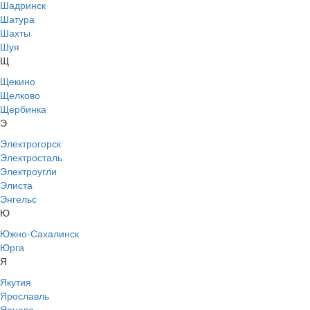
Шадринск
Шатура
Шахты
Шуя
Щ
Щекино
Щелково
Щербинка
Э
Электрогорск
Электросталь
Электроугли
Элиста
Энгельс
Ю
Южно-Сахалинск
Юрга
Я
Якутия
Ярославль
Ярцево