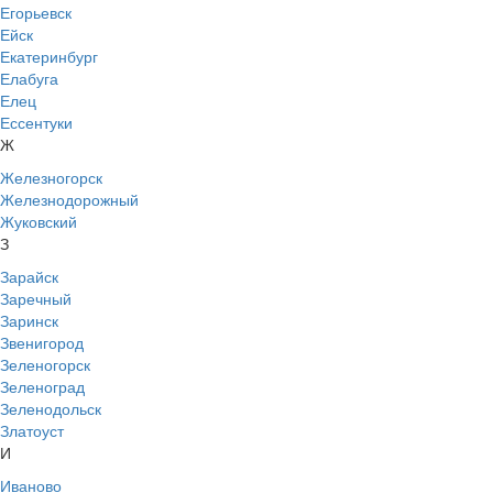
Егорьевск
Ейск
Екатеринбург
Елабуга
Елец
Ессентуки
Ж
Железногорск
Железнодорожный
Жуковский
З
Зарайск
Заречный
Заринск
Звенигород
Зеленогорск
Зеленоград
Зеленодольск
Златоуст
И
Иваново