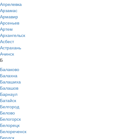
Апрелевка
Арзамас
Армавир
Арсеньев
Артем
Архангельск
Асбест
Астрахань
Ачинск
Б
Балаково
Балахна
Балашиха
Балашов
Барнаул
Батайск
Белгород
Белово
Белогорск
Белорецк
Белореченск
Бердск