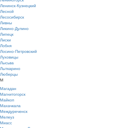
Ленинск-Кузнецкий
Лесной
Лесосибирск
Ливны
Ликино-Дулино
Липецк
Лиски
Лобня
Лосино-Петровский
Луховицы
Лысьва
Лыткарино
Люберцы
М
Магадан
Магнитогорск
Майкоп
Махачкала
Междуреченск
Мелеуз
Миасс