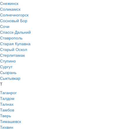
Снежинск
Соликамск
Солнечногорск
Сосновый Бор
Сочи
Спасск-Дальний
Ставрополь
Старая Купавна
Старый Оскол
Стерлитамак
Ступино
Сургут
Сызрань
Сыктывкар
Т
Таганрог
Талдом
Талнах
Тамбов
Тверь
Тимашевск
Тихвин