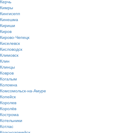
Керчь
Кимры
Кингисепп
Кинешма
Кириши
Киров
Кирово-Чепецк
Киселевск
Кисловодск
Климовск
Клин
Клинцы
Ковров
Когалым
Коломна
Комсомольск-на-Амуре
Копейск
Королев
Королёв
Кострома
Котельники
Котлас
Красноармейск