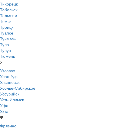
Тихорецк
Тобольск
Тольятти
Томск
Троицк
Туапсе
Туймазы
Тула
Тулун
Тюмень
У
Узловая
Улан-Удэ
Ульяновск
Усолье-Сибирское
Уссурийск
Усть-Илимск
Уфа
Ухта
Ф
Фрязино