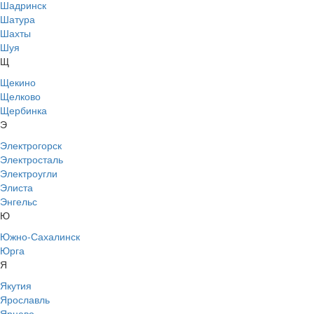
Шадринск
Шатура
Шахты
Шуя
Щ
Щекино
Щелково
Щербинка
Э
Электрогорск
Электросталь
Электроугли
Элиста
Энгельс
Ю
Южно-Сахалинск
Юрга
Я
Якутия
Ярославль
Ярцево