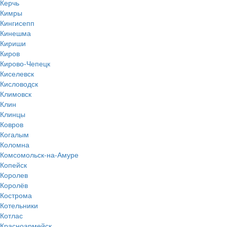
Керчь
Кимры
Кингисепп
Кинешма
Кириши
Киров
Кирово-Чепецк
Киселевск
Кисловодск
Климовск
Клин
Клинцы
Ковров
Когалым
Коломна
Комсомольск-на-Амуре
Копейск
Королев
Королёв
Кострома
Котельники
Котлас
Красноармейск