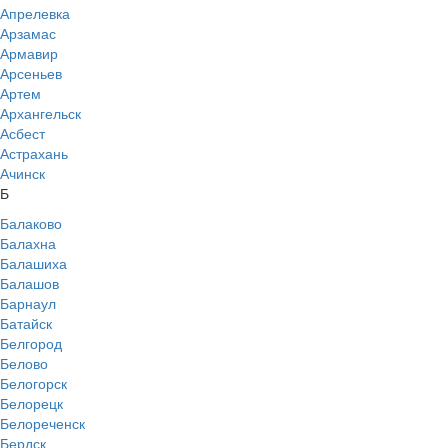
Апрелевка
Арзамас
Армавир
Арсеньев
Артем
Архангельск
Асбест
Астрахань
Ачинск
Б
Балаково
Балахна
Балашиха
Балашов
Барнаул
Батайск
Белгород
Белово
Белогорск
Белорецк
Белореченск
Бердск