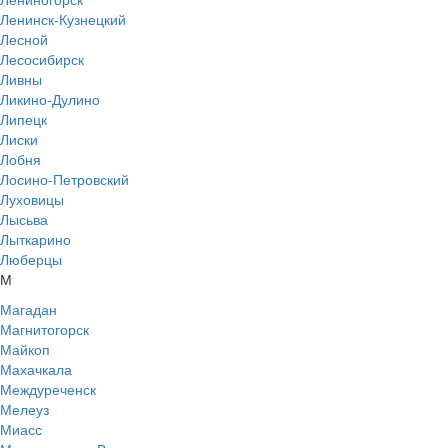
Ленинск-Кузнецкий
Лесной
Лесосибирск
Ливны
Ликино-Дулино
Липецк
Лиски
Лобня
Лосино-Петровский
Луховицы
Лысьва
Лыткарино
Люберцы
М
Магадан
Магнитогорск
Майкоп
Махачкала
Междуреченск
Мелеуз
Миасс