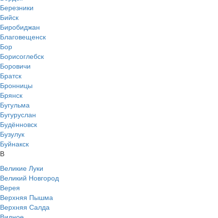
Березники
Бийск
Биробиджан
Благовещенск
Бор
Борисоглебск
Боровичи
Братск
Бронницы
Брянск
Бугульма
Бугуруслан
Будённовск
Бузулук
Буйнакск
В
Великие Луки
Великий Новгород
Верея
Верхняя Пышма
Верхняя Салда
Видное