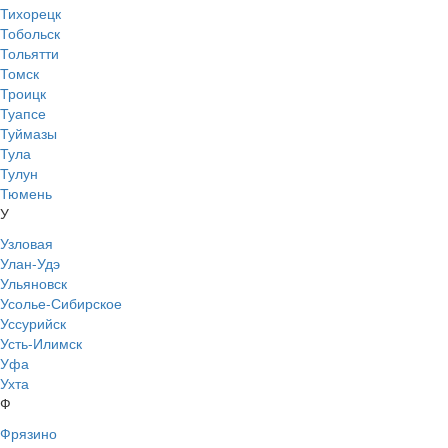
Тихорецк
Тобольск
Тольятти
Томск
Троицк
Туапсе
Туймазы
Тула
Тулун
Тюмень
У
Узловая
Улан-Удэ
Ульяновск
Усолье-Сибирское
Уссурийск
Усть-Илимск
Уфа
Ухта
Ф
Фрязино