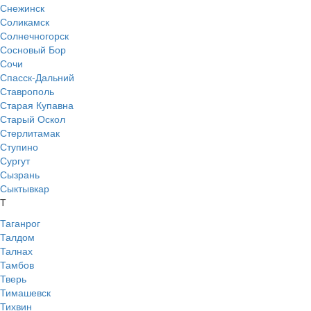
Снежинск
Соликамск
Солнечногорск
Сосновый Бор
Сочи
Спасск-Дальний
Ставрополь
Старая Купавна
Старый Оскол
Стерлитамак
Ступино
Сургут
Сызрань
Сыктывкар
Т
Таганрог
Талдом
Талнах
Тамбов
Тверь
Тимашевск
Тихвин