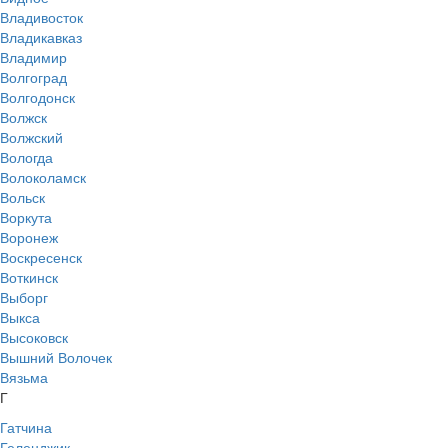
Владивосток
Владикавказ
Владимир
Волгоград
Волгодонск
Волжск
Волжский
Вологда
Волоколамск
Вольск
Воркута
Воронеж
Воскресенск
Воткинск
Выборг
Выкса
Высоковск
Вышний Волочек
Вязьма
Г
Гатчина
Геленджик