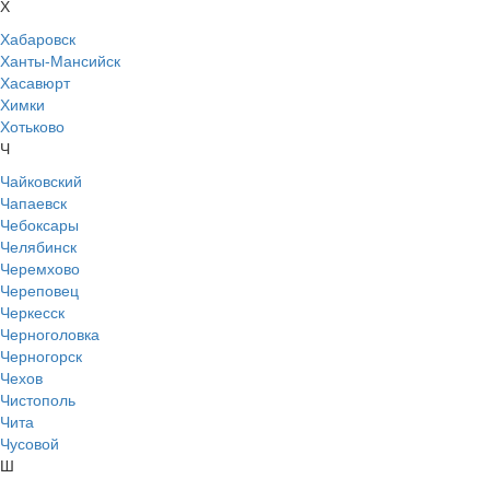
Х
Хабаровск
Ханты-Мансийск
Хасавюрт
Химки
Хотьково
Ч
Чайковский
Чапаевск
Чебоксары
Челябинск
Черемхово
Череповец
Черкесск
Черноголовка
Черногорск
Чехов
Чистополь
Чита
Чусовой
Ш