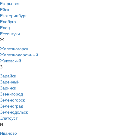
Егорьевск
Ейск
Екатеринбург
Елабуга
Елец
Ессентуки
Ж
Железногорск
Железнодорожный
Жуковский
З
Зарайск
Заречный
Заринск
Звенигород
Зеленогорск
Зеленоград
Зеленодольск
Златоуст
И
Иваново